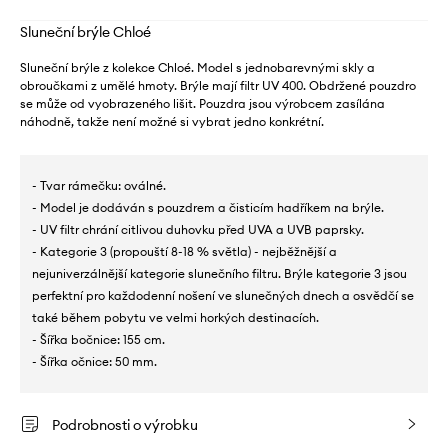
Sluneční brýle Chloé
Sluneční brýle z kolekce Chloé. Model s jednobarevnými skly a
obroučkami z umělé hmoty. Brýle mají filtr UV 400. Obdržené pouzdro
se může od vyobrazeného lišit. Pouzdra jsou výrobcem zasílána
náhodně, takže není možné si vybrat jedno konkrétní.
- Tvar rámečku: oválné.
- Model je dodáván s pouzdrem a čisticím hadříkem na brýle.
- UV filtr chrání citlivou duhovku před UVA a UVB paprsky.
- Kategorie 3 (propouští 8-18 % světla) - nejběžnější a
nejuniverzálnější kategorie slunečního filtru. Brýle kategorie 3 jsou
perfektní pro každodenní nošení ve slunečných dnech a osvědčí se
také během pobytu ve velmi horkých destinacích.
- Šířka bočnice: 155 cm.
- Šířka očnice: 50 mm.
Podrobnosti o výrobku