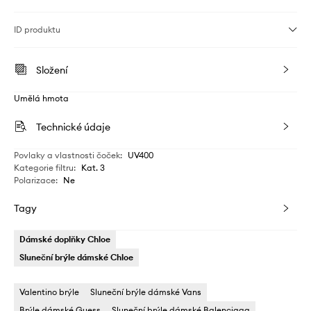
ID produktu
Složení
Umělá hmota
Technické údaje
Povlaky a vlastnosti čoček
:
UV400
Kategorie filtru
:
Kat. 3
Polarizace
:
Ne
Tagy
Dámské doplňky Chloe
Sluneční brýle dámské Chloe
Valentino brýle
Sluneční brýle dámské Vans
Brýle dámské Guess
Sluneční brýle dámské Balenciaga