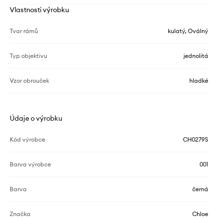
Vlastnosti výrobku
Tvar rámů
kulatý, Oválný
Typ objektivu
jednolitá
Vzor obrouček
hladké
Údaje o výrobku
Kód výrobce
CH0279S
Barva výrobce
001
Barva
černá
Značka
Chloe