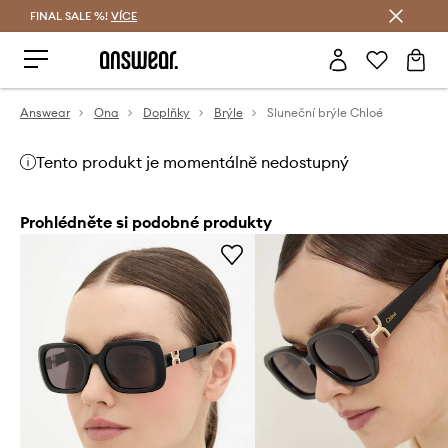
FINAL SALE %!
VÍCE
Ušetřete s Answear Club
Answear
Ona
Doplňky
Brýle
Sluneční brýle Chloé
Tento produkt je momentálně nedostupný
Prohlédněte si podobné produkty