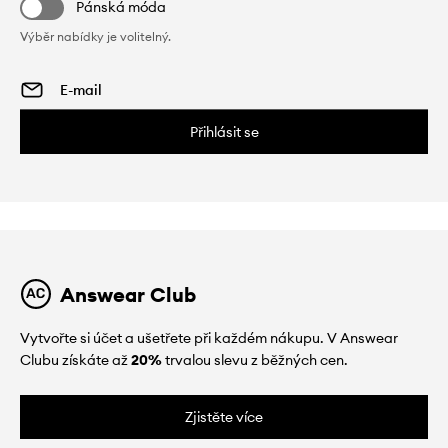
Pánská móda
Výběr nabídky je volitelný.
Přihlásit se
Answear Club
Vytvořte si účet a ušetřete při každém nákupu. V Answear
Clubu získáte až
20%
trvalou slevu z běžných cen.
Zjistěte více