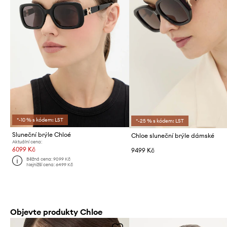
*-10 % s kódem: LST
*-25 % s kódem: LST
Sluneční brýle Chloé
Chloe sluneční brýle dámské
Aktuální cena:
6099 Kč
9499 Kč
Běžná cena:
9099 Kč
Nejnižší cena:
6499 Kč
Objevte produkty Chloe