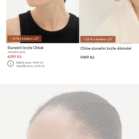
*-10 % s kódem: LST
*-25 % s kódem: LST
Sluneční brýle Chloé
Chloe sluneční brýle dámské
Aktuální cena:
6099 Kč
9499 Kč
Běžná cena:
9099 Kč
Nejnižší cena:
6499 Kč