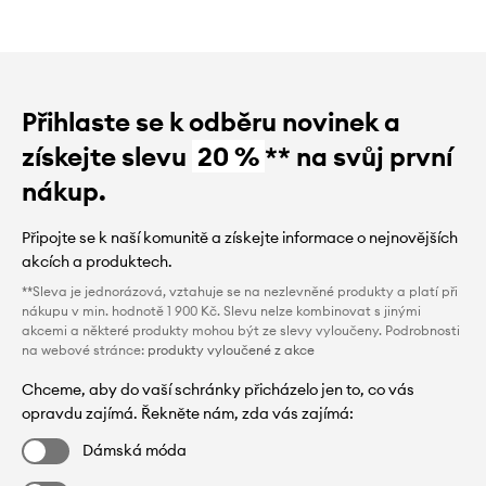
Přihlaste se k odběru novinek a
získejte slevu
20 %
** na svůj první
nákup.
Připojte se k naší komunitě a získejte informace o nejnovějších
akcích a produktech.
**Sleva je jednorázová, vztahuje se na nezlevněné produkty a platí při
nákupu v min. hodnotě 1 900 Kč. Slevu nelze kombinovat s jinými
akcemi a některé produkty mohou být ze slevy vyloučeny. Podrobnosti
na webové stránce:
produkty vyloučené z akce
Chceme, aby do vaší schránky přicházelo jen to, co vás
opravdu zajímá. Řekněte nám, zda vás zajímá:
Dámská móda