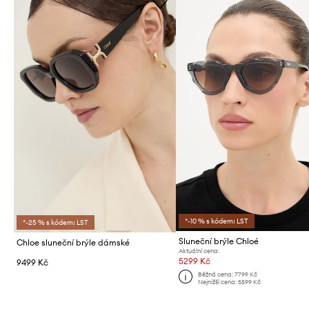
*-10 % s kódem: LST
*-25 % s kódem: LST
Sluneční brýle Chloé
Chloe sluneční brýle dámské
Aktuální cena:
5299 Kč
9499 Kč
Běžná cena:
7799 Kč
Nejnižší cena:
5599 Kč