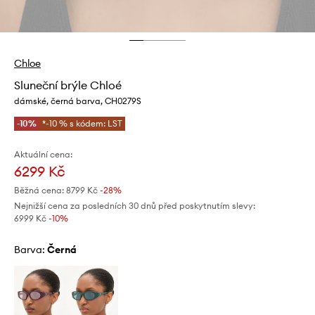
Chloe
Sluneční brýle Chloé
dámské, černá barva, CH0279S
-10%
*-10 % s kódem: LST
Aktuální cena:
6299 Kč
Běžná cena:
8799 Kč
-28%
Nejnižší cena za posledních 30 dnů před poskytnutím slevy:
6999 Kč
 -10%
Barva:
černá