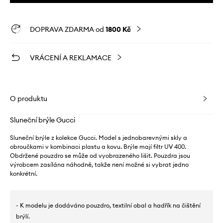
DOPRAVA ZDARMA od
1800 Kč
VRÁCENÍ A REKLAMACE
O produktu
Sluneční brýle Gucci
Sluneční brýle z kolekce Gucci. Model s jednobarevnými skly a
obroučkami v kombinaci plastu a kovu. Brýle mají filtr UV 400.
Obdržené pouzdro se může od vyobrazeného lišit. Pouzdra jsou
výrobcem zasílána náhodně, takže není možné si vybrat jedno
konkrétní.
- K modelu je dodáváno pouzdro, textilní obal a hadřík na čištění
brýlí.