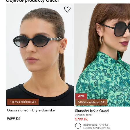
Objevte produkty Gucci
-17%
*-15 % s kódem: LST
*-10 % s kódem: LST
Gucci sluneční brýle dámské
Sluneční brýle Gucci
Aktuální cena:
9699 Kč
5799 Kč
Běžná cena:
7799 Kč
Nejnižší cena:
6999 Kč