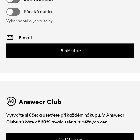
Pánská móda
Výběr nabídky je volitelný.
Přihlásit se
Answear Club
Vytvořte si účet a ušetřete při každém nákupu. V Answear
Clubu získáte až
20%
trvalou slevu z běžných cen.
Zjistěte více