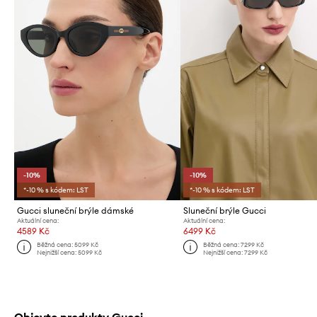
-10%
-10%
*-10 % s kódem: LST
*-10 % s kódem: LST
Gucci sluneční brýle dámské
Sluneční brýle Gucci
Aktuální cena:
Aktuální cena:
4589 Kč
6499 Kč
Běžná cena:
5099 Kč
Běžná cena:
7299 Kč
Nejnižší cena:
5099 Kč
Nejnižší cena:
7299 Kč