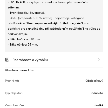
- UV filtr 400 poskytuje maximální ochranu před slunečním
zářením.
- Tvar rámečku: čtvercové.
- Cat.3 (propouští 8-18 % světla) - nejběžnější kategorie
odstínového filtru a nejuniverzálnější. Brýle kategorie 3 jsou
perfektní pro slunečné dny při každodenním používání i na výlet do
horkých krajin.
- Šířka bočnice: 140 mm.
- Šířka očnice: 55 mm.
Podrobnosti o výrobku
Vlastnosti výrobku
Tvar rámů
Obdélníkový
Typ objektivu
jednolitá
Vzor obrouček
hladké