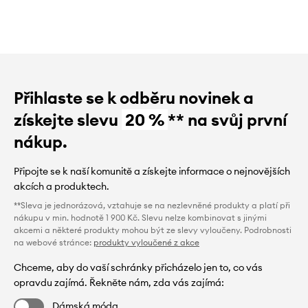
Přihlaste se k odběru novinek a
získejte slevu
20 %
** na svůj první
nákup.
Připojte se k naší komunitě a získejte informace o nejnovějších
akcích a produktech.
**Sleva je jednorázová, vztahuje se na nezlevněné produkty a platí při
nákupu v min. hodnotě 1 900 Kč. Slevu nelze kombinovat s jinými
akcemi a některé produkty mohou být ze slevy vyloučeny. Podrobnosti
na webové stránce:
produkty vyloučené z akce
Chceme, aby do vaší schránky přicházelo jen to, co vás
opravdu zajímá. Řekněte nám, zda vás zajímá:
Dámská móda