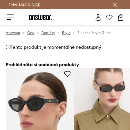
FINAL SALE %!
VÍCE
Ušetřete s Answear Club
Answear
Ona
Doplňky
Brýle
Sluneční brýle Gucci
Tento produkt je momentálně nedostupný
Prohlédněte si podobné produkty