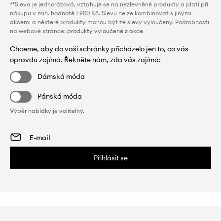
**Sleva je jednorázová, vztahuje se na nezlevněné produkty a platí při
nákupu v min. hodnotě 1 900 Kč. Slevu nelze kombinovat s jinými
akcemi a některé produkty mohou být ze slevy vyloučeny. Podrobnosti
na webové stránce:
produkty vyloučené z akce
Chceme, aby do vaší schránky přicházelo jen to, co vás
opravdu zajímá. Řekněte nám, zda vás zajímá:
Dámská móda
Pánská móda
Výběr nabídky je volitelný.
Přihlásit se