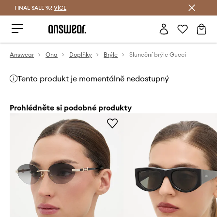
FINAL SALE %!
VÍCE
Ušetřete s Answear Club
Answear
Ona
Doplňky
Brýle
Sluneční brýle Gucci
Tento produkt je momentálně nedostupný
Prohlédněte si podobné produkty