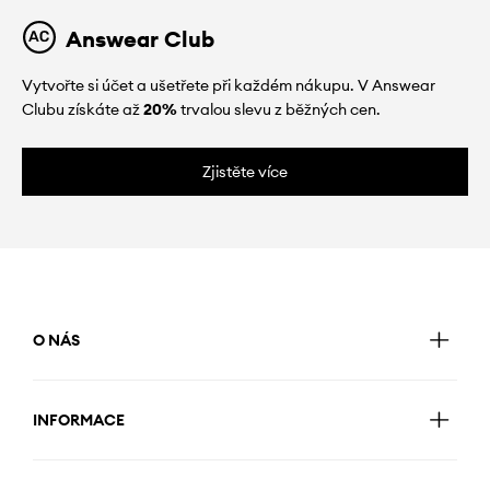
Answear Club
Vytvořte si účet a ušetřete při každém nákupu. V Answear
Clubu získáte až
20%
trvalou slevu z běžných cen.
Zjistěte více
O NÁS
INFORMACE