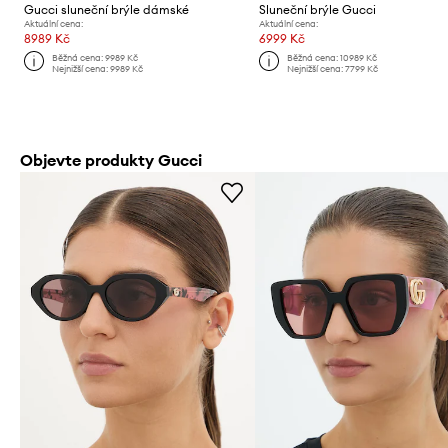
Gucci sluneční brýle dámské
Sluneční brýle Gucci
Aktuální cena:
Aktuální cena:
8989 Kč
6999 Kč
Běžná cena:
9989 Kč
Běžná cena:
10989 Kč
Nejnižší cena:
9989 Kč
Nejnižší cena:
7799 Kč
Objevte produkty Gucci