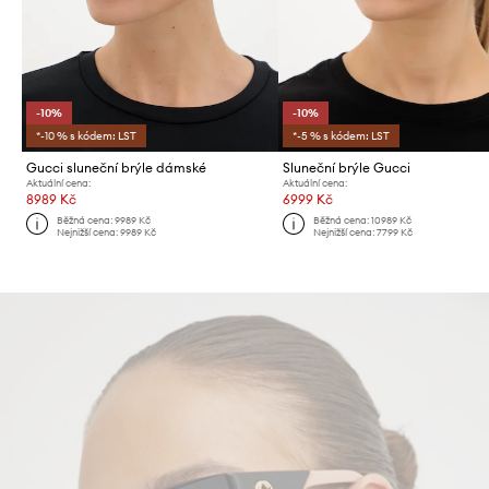
-10%
-10%
*-10 % s kódem: LST
*-5 % s kódem: LST
Gucci sluneční brýle dámské
Sluneční brýle Gucci
Aktuální cena:
Aktuální cena:
8989 Kč
6999 Kč
Běžná cena:
9989 Kč
Běžná cena:
10989 Kč
Nejnižší cena:
9989 Kč
Nejnižší cena:
7799 Kč