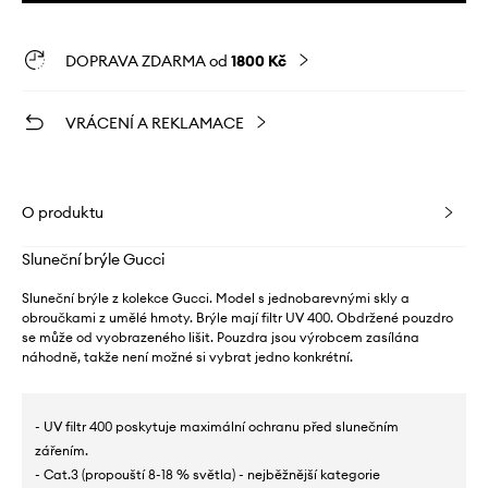
DOPRAVA ZDARMA od
1800 Kč
VRÁCENÍ A REKLAMACE
O produktu
Sluneční brýle Gucci
Sluneční brýle z kolekce Gucci. Model s jednobarevnými skly a
obroučkami z umělé hmoty. Brýle mají filtr UV 400. Obdržené pouzdro
se může od vyobrazeného lišit. Pouzdra jsou výrobcem zasílána
náhodně, takže není možné si vybrat jedno konkrétní.
- UV filtr 400 poskytuje maximální ochranu před slunečním
zářením.
- Cat.3 (propouští 8-18 % světla) - nejběžnější kategorie