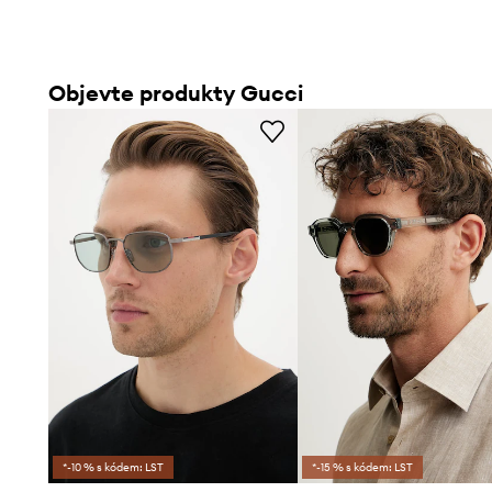
Objevte produkty Gucci
*-10 % s kódem: LST
*-15 % s kódem: LST