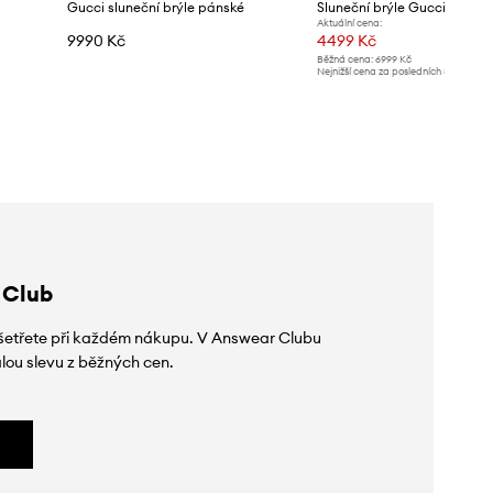
Gucci sluneční brýle pánské
Sluneční brýle Gucci
Aktuální cena:
9990 Kč
4499 Kč
Běžná cena:
6999 Kč
Nejnižší cena za posledních 30 dnů př
slevy:
4799 Kč
 Club
 ušetřete při každém nákupu. V Answear Clubu
lou slevu z běžných cen.