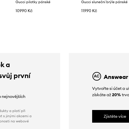
Gucci pilotky pánské
Gucci sluneční brýle pánské
10990 Kč
11990 Kč
ek a
svůj první
Answear
Vytvořte si účet a
získáte až
20%
trva
o nejnovějších
ukty a platí při
t s jinými akcemi a
Zjistěte více
obnosti na webové