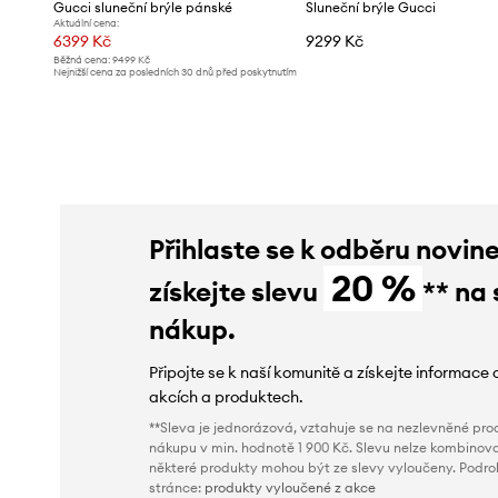
Gucci sluneční brýle pánské
Sluneční brýle Gucci
Aktuální cena:
6399 Kč
9299 Kč
Běžná cena:
9499 Kč
Nejnižší cena za posledních 30 dnů před poskytnutím
slevy:
6899 Kč
Přihlaste se k odběru novin
20 %
získejte slevu
** na 
nákup.
Připojte se k naší komunitě a získejte informace 
akcích a produktech.
**Sleva je jednorázová, vztahuje se na nezlevněné prod
nákupu v min. hodnotě 1 900 Kč. Slevu nelze kombinova
některé produkty mohou být ze slevy vyloučeny. Podr
stránce:
produkty vyloučené z akce