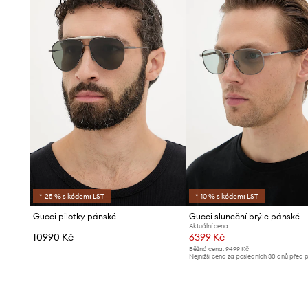
*-25 % s kódem: LST
*-10 % s kódem: LST
Gucci pilotky pánské
Gucci sluneční brýle pánské
Aktuální cena:
10990 Kč
6399 Kč
Běžná cena:
9499 Kč
Nejnižší cena za posledních 30 dnů před 
slevy:
6899 Kč