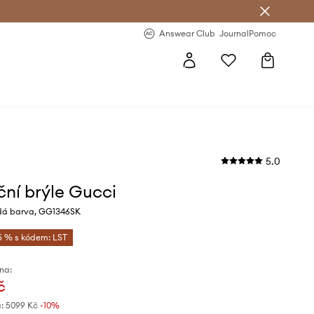
Answear Club
- 20 % na první objednávku
Answear Club
Journal
Pomoc
5.0
ční brýle Gucci
dá barva, GG1346SK
5 % s kódem: LST
na:
č
:
5099 Kč
-10%