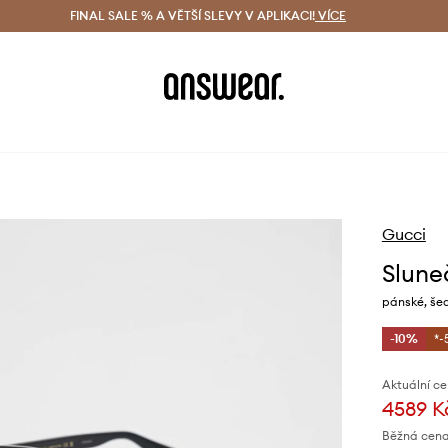
ácení zdarma (od 1800 Kč)
FINAL SALE % A VĚTŠÍ SLEVY V APLIKACI!
Doručení i do 24 h
VÍCE
Ušetřete s 
Gucci
Slune
pánské, še
-10%
*-
Aktuální ce
4589 K
Běžná cena