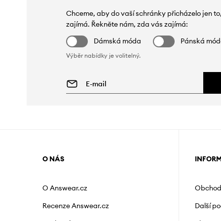
Chceme, aby do vaší schránky přicházelo jen to
zajímá. Řekněte nám, zda vás zajímá:
Dámská móda
Pánská mó
Výběr nabídky je volitelný.
O NÁS
INFOR
O Answear.cz
Obchod
Recenze Answear.cz
Další p