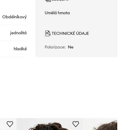
Umělá hmota
Obdélníkový
jednolitá
TECHNICKÉ ÚDAJE
Polarizace
:
Ne
hladké
GG1346SK
005
šedá