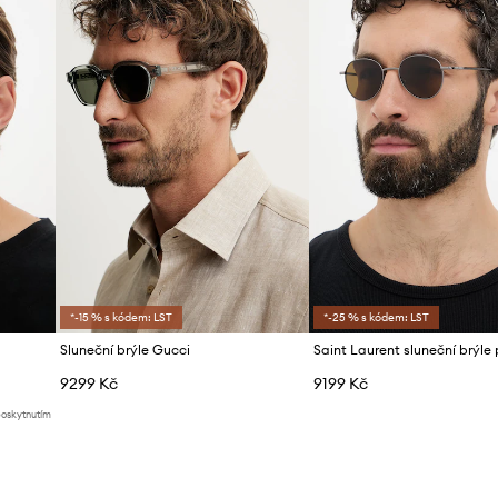
Značka
ID produktu
*-15 % s kódem: LST
*-25 % s kódem: LST
Sluneční brýle Gucci
Saint Laurent sluneční brýle
9299 Kč
9199 Kč
poskytnutím