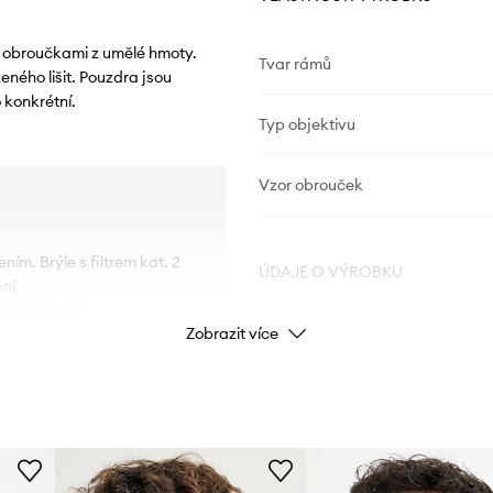
a obroučkami z umělé hmoty.
Tvar rámů
ného lišit. Pouzdra jsou
 konkrétní.
Typ objektivu
Vzor obrouček
ím. Brýle s filtrem kat. 2
ÚDAJE O VÝROBKU
ní.
ištění brýlí.
Zobrazit více
Kód výrobce
Barva výrobce
Barva