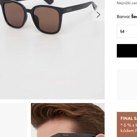
Nejnižší ce
Barva:
š
56
FINAL 
*-5 % s 
kódem FI