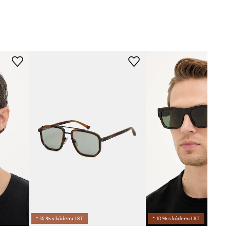
*-15 % s kódem: LST
*-10 % s kódem: LST