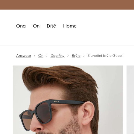
Premium Fashion Benefits
Doručení a vr
Ona
On
Dítě
Home
Answear
On
Doplňky
Brýle
Sluneční brýle Gucci