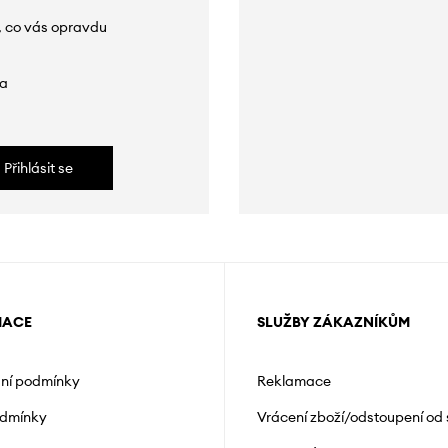
, co vás opravdu
da
Přihlásit se
MACE
SLUŽBY ZÁKAZNÍKŮM
ní podmínky
Reklamace
odmínky
Vrácení zboží/odstoupení od