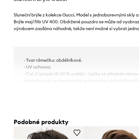
Sluneční brýle z kolekce Gucci. Model s jednobarevnými skly 
Brýle mají filtr UV 400. Obdržené pouzdro se může od vyobraze
výrobcem zasílána náhodně, takže není možné si vybrat jedno
- Tvar rámečku: obdélníkové.
- UV ochrana.
- Cat.2 (projde 18-43 % světla) - čočky se středním ztmaven
dobře fungují ve dnech s nízkou intenzitou slunečního záře
- K modelu je dodáváno pouzdro, textilní obal a hadřík na č
- Šířka bočnice: 150 mm.
- Šířka očnice: 55 mm.
Podobné produkty