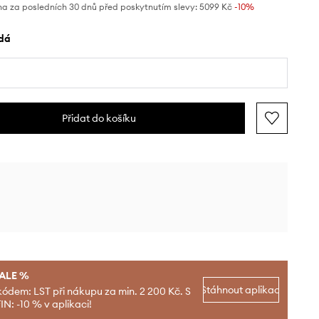
na za posledních 30 dnů před poskytnutím slevy:
5099 Kč
 -10%
edá
Přidat do košíku
SALE %
Stáhnout aplikaci
kódem: LST při nákupu za min. 2 200 Kč. S
N: -10 % v aplikaci!