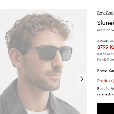
Ray-Ban
Slune
černá barv
Aktuální ce
3799 K
Běžná cena
Nejnižší ce
Barva:
č
Produkt 
Bohužel V
naší nabí