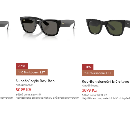
-10%
-11%
*-10 % s kódem: LST
*-10 % s kódem: LST
Sluneční brýle Ray-Ban
Aktuální cena:
Aktuální cena:
5099 Kč
3899 Kč
Běžná cena:
6299 Kč
Běžná cena:
5499 Kč
poskytnutím
Nejnižší cena za posledních 30 dnů před poskytnutím
Nejnižší cena za posledních 30 dnů pře
slevy:
5669 Kč
slevy:
4399 Kč