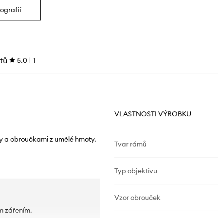
ografií
tů
5.0
1
VLASTNOSTI VÝROBKU
ly a obroučkami z umělé hmoty.
Tvar rámů
Typ objektivu
Vzor obrouček
m zářením.