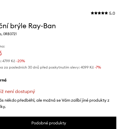
5.0
ční brýle Ray-Ban
a, 0RB3721
na:
č
:
4799 Kč
-20%
na za posledních 30 dnů před poskytnutím slevy:
4099 Kč
 -7%
erná
již není dostupný
ás někdo předběhl, ale možná se Vám zalíbí jiné produkty z
dky.
Podobné produkty