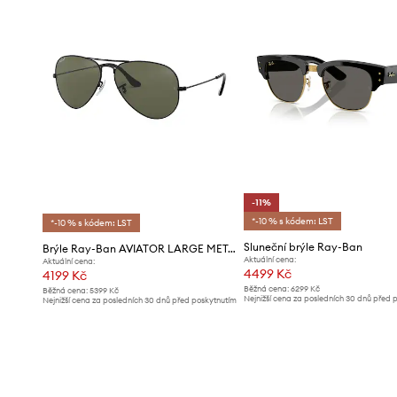
-11%
*-10 % s kódem: LST
*-10 % s kódem: LST
Sluneční brýle Ray-Ban
Brýle Ray-Ban AVIATOR LARGE METAL
Aktuální cena:
Aktuální cena:
4499 Kč
4199 Kč
Běžná cena:
6299 Kč
Běžná cena:
5399 Kč
Nejnižší cena za posledních 30 dnů před 
Nejnižší cena za posledních 30 dnů před poskytnutím
slevy:
5099 Kč
slevy:
4399 Kč