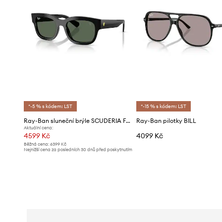
*-5 % s kódem: LST
*-15 % s kódem: LST
Ray-Ban sluneční brýle SCUDERIA FERRARI COLLECTION
Ray-Ban pilotky BILL
Aktuální cena:
4599 Kč
4099 Kč
Běžná cena:
6399 Kč
Nejnižší cena za posledních 30 dnů před poskytnutím
slevy:
5099 Kč