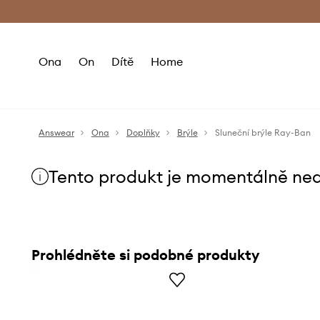
Premium Fashion Benefits
Doručení a vr
Ona
On
Dítě
Home
Answear
Ona
Doplňky
Brýle
Sluneční brýle Ray-Ban
Tento produkt je momentálně ne
Prohlédněte si podobné produkty