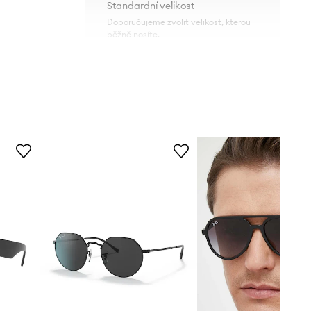
Standardní velikost
Doporučujeme zvolit velikost, kterou
běžně nosíte.
RB3721.186/87
TECHNICKÉ ÚDAJE
černá
Povlaky a vlastnosti čoček
:
UV400
Ray-Ban
Kategorie filtru
:
Kat. 3
Polarizace
:
Ne