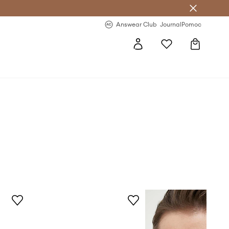
Answear Club
- 20 % na první objednávku
Answear Club
Journal
Pomoc