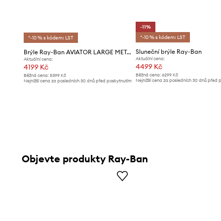
-11%
*-10 % s kódem: LST
*-10 % s kódem: LST
Sluneční brýle Ray-Ban
Brýle Ray-Ban AVIATOR LARGE METAL
Aktuální cena:
Aktuální cena:
4499 Kč
4199 Kč
Běžná cena:
6299 Kč
Běžná cena:
5399 Kč
Nejnižší cena za posledních 30 dnů před 
Nejnižší cena za posledních 30 dnů před poskytnutím
slevy:
5099 Kč
slevy:
4399 Kč
Objevte produkty Ray-Ban