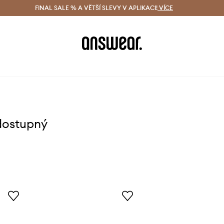
ácení zdarma (od 1800 Kč)
FINAL SALE % A VĚTŠÍ SLEVY V APLIKACI!
Doručení i do 24 h
VÍCE
Ušetřete s 
dostupný