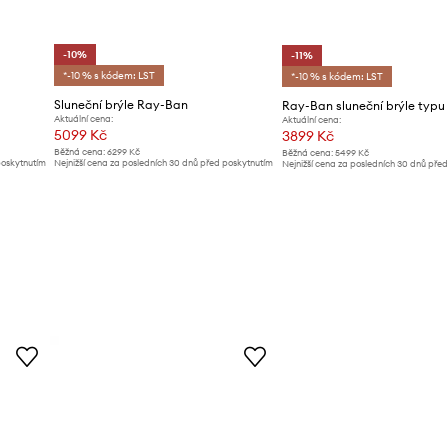
-10%
-11%
*-10 % s kódem: LST
*-10 % s kódem: LST
Sluneční brýle Ray-Ban
Aktuální cena:
Aktuální cena:
5099 Kč
3899 Kč
Běžná cena:
6299 Kč
Běžná cena:
5499 Kč
poskytnutím
Nejnižší cena za posledních 30 dnů před poskytnutím
Nejnižší cena za posledních 30 dnů pře
slevy:
5669 Kč
slevy:
4399 Kč