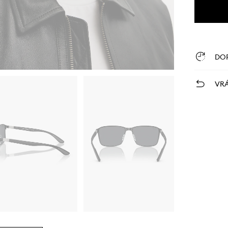
DO
VRÁ