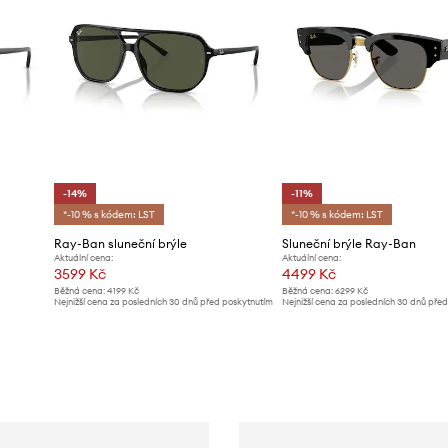
-14%
-11%
*-10 % s kódem: LST
*-10 % s kódem: LST
Ray-Ban sluneční brýle
Sluneční brýle Ray-Ban
Aktuální cena:
Aktuální cena:
3599 Kč
4499 Kč
Běžná cena:
4199 Kč
Běžná cena:
6299 Kč
Nejnižší cena za posledních 30 dnů před poskytnutím
Nejnižší cena za posledních 30 dnů pře
slevy:
4199 Kč
slevy:
5099 Kč