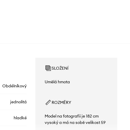
SLOŽENÍ
Umělá hmota
Obdélníkový
jednolitá
ROZMĚRY
Model na fotografii je 182 cm
hladké
vysoký a má na sobě velikost 59