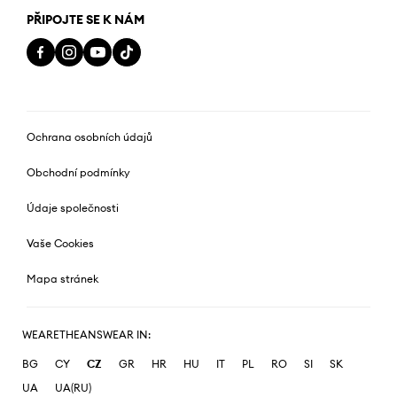
PŘIPOJTE SE K NÁM
Ochrana osobních údajů
Obchodní podmínky
Údaje společnosti
Vaše Cookies
Mapa stránek
WEARETHEANSWEAR IN:
BG
CY
CZ
GR
HR
HU
IT
PL
RO
SI
SK
UA
UA(RU)