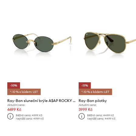
-10%
-11%
*-10 % s kódem: LST
*-10 % s kódem: LST
Ray-Ban sluneční brýle A$AP ROCKY X RAY-BAN
Ray-Ban pilotky
Aktuální cena:
Aktuální cena:
4499 Kč
3999 Kč
Běžná cena:
4999 Kč
Běžná cena:
4499 Kč
Nejnižší cena:
4999 Kč
Nejnižší cena:
4499 Kč