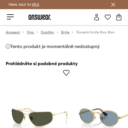
FINAL SALE %!
VÍCE
Ušetřete s Answear Club
Answear
Ona
Doplňky
Brýle
Sluneční brýle Ray-Ban
Tento produkt je momentálně nedostupný
Prohlédněte si podobné produkty