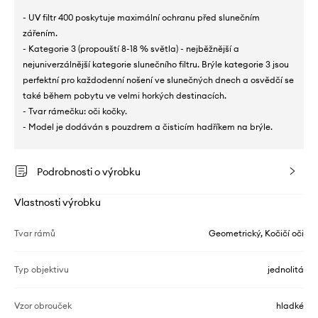
- UV filtr 400 poskytuje maximální ochranu před slunečním
zářením.
- Kategorie 3 (propouští 8-18 % světla) - nejběžnější a
nejuniverzálnější kategorie slunečního filtru. Brýle kategorie 3 jsou
perfektní pro každodenní nošení ve slunečných dnech a osvědčí se
také během pobytu ve velmi horkých destinacích.
- Tvar rámečku: oči kočky.
- Model je dodáván s pouzdrem a čisticím hadříkem na brýle.
Podrobnosti o výrobku
Vlastnosti výrobku
Tvar rámů
Geometrický, Kočičí oči
Typ objektivu
jednolitá
Vzor obrouček
hladké