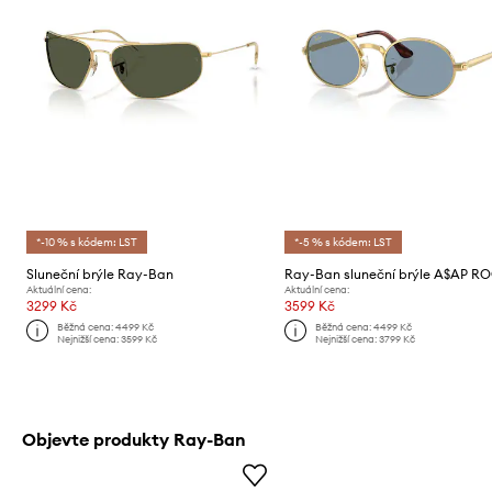
*-10 % s kódem: LST
*-5 % s kódem: LST
Sluneční brýle Ray-Ban
Aktuální cena:
Aktuální cena:
3299 Kč
3599 Kč
Běžná cena:
4499 Kč
Běžná cena:
4499 Kč
Nejnižší cena:
3599 Kč
Nejnižší cena:
3799 Kč
Objevte produkty Ray-Ban