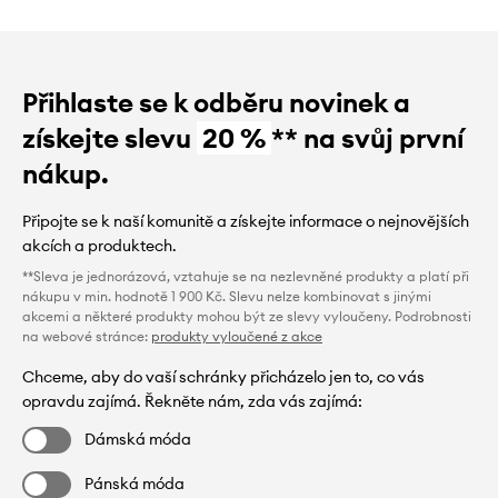
Přihlaste se k odběru novinek a
získejte slevu
20 %
** na svůj první
nákup.
Připojte se k naší komunitě a získejte informace o nejnovějších
akcích a produktech.
**Sleva je jednorázová, vztahuje se na nezlevněné produkty a platí při
nákupu v min. hodnotě 1 900 Kč. Slevu nelze kombinovat s jinými
akcemi a některé produkty mohou být ze slevy vyloučeny. Podrobnosti
na webové stránce:
produkty vyloučené z akce
Chceme, aby do vaší schránky přicházelo jen to, co vás
opravdu zajímá. Řekněte nám, zda vás zajímá:
Dámská móda
Pánská móda