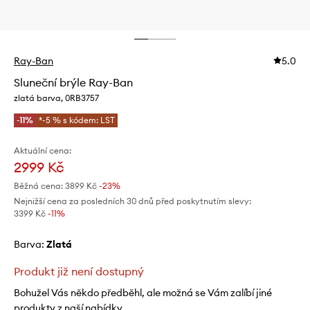
Ray-Ban
5.0
Sluneční brýle Ray-Ban
zlatá barva, 0RB3757
-11%
*-5 % s kódem: LST
Aktuální cena:
2999 Kč
Běžná cena:
3899 Kč
-23%
Nejnižší cena za posledních 30 dnů před poskytnutím slevy:
3399 Kč
 -11%
Barva:
zlatá
Produkt již není dostupný
Bohužel Vás někdo předběhl, ale možná se Vám zalíbí jiné
produkty z naší nabídky.