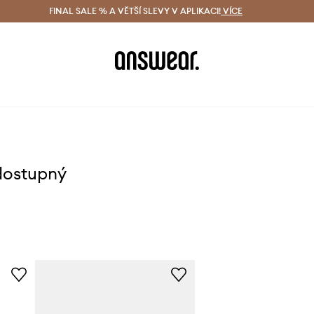
ácení zdarma (od 1800 Kč)
FINAL SALE % A VĚTŠÍ SLEVY V APLIKACI!
Doručení i do 24 h
VÍCE
Ušetřete s 
dostupný