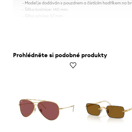
- Model je dodáván s pouzdrem a čistícím hadříkem na br
- Šířka bočnice: 140 mm.
- Šířka očnice: 57 mm.
Prohlédněte si podobné produkty