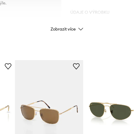
ýle.
ÚDAJE O VÝROBKU
Zobrazit více
Kód výrobce
0
Barva
Značka
Výrobce
ID produktu