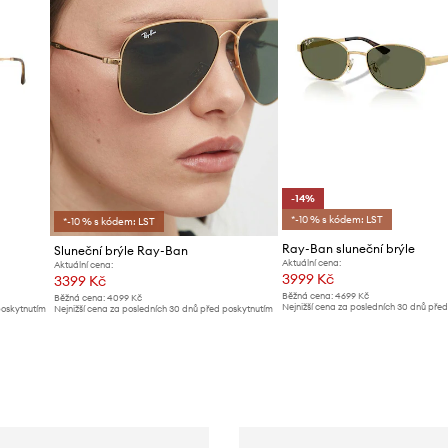
-14%
*-10 % s kódem: LST
*-10 % s kódem: LST
Ray-Ban sluneční brýle
Sluneční brýle Ray-Ban
Aktuální cena:
Aktuální cena:
3999 Kč
3399 Kč
Běžná cena:
4699 Kč
Běžná cena:
4099 Kč
Nejnižší cena za posledních 30 dnů pře
poskytnutím
Nejnižší cena za posledních 30 dnů před poskytnutím
slevy:
4699 Kč
slevy:
3689 Kč