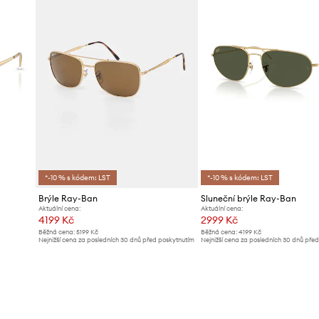
*-10 % s kódem: LST
*-10 % s kódem: LST
Brýle Ray-Ban
Sluneční brýle Ray-Ban
Aktuální cena:
Aktuální cena:
4199 Kč
2999 Kč
Běžná cena:
5199 Kč
Běžná cena:
4199 Kč
Nejnižší cena za posledních 30 dnů před poskytnutím
Nejnižší cena za posledních 30 dnů pře
slevy:
4399 Kč
slevy:
3199 Kč