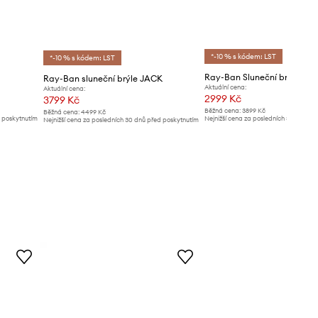
*-10 % s kódem: LST
*-10 % s kódem: LST
Ray-Ban Sluneční brýle
Ray-Ban sluneční brýle JACK
Aktuální cena:
Aktuální cena:
2999 Kč
3799 Kč
Běžná cena:
3899 Kč
Běžná cena:
4499 Kč
d poskytnutím
Nejnižší cena za posledních 30 dnů př
Nejnižší cena za posledních 30 dnů před poskytnutím
slevy:
3099 Kč
slevy:
3999 Kč