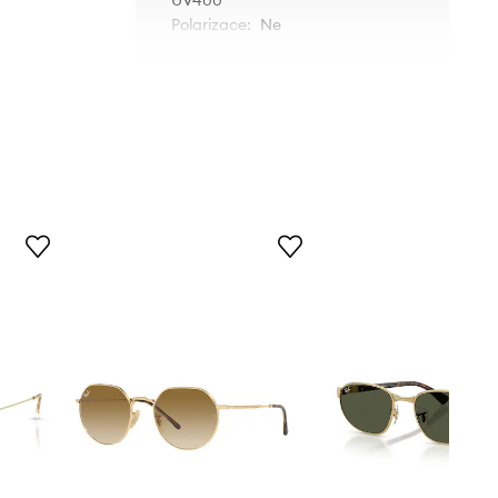
UV400
Polarizace
:
Ne
RB3799.001.31
zlatá
Ray-Ban