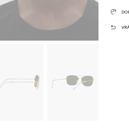
DO
VRÁ