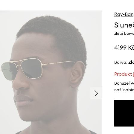
Ray-Ban
Slune
zlatá barv
4199 K
Barva:
z
Produkt 
Bohužel V
naší nabí