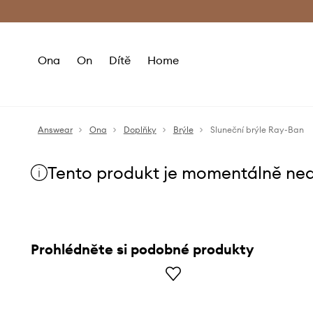
Premium Fashion Benefits
Doručení a vr
Ona
On
Dítě
Home
Answear
Ona
Doplňky
Brýle
Sluneční brýle Ray-Ban
Tento produkt je momentálně ne
Prohlédněte si podobné produkty