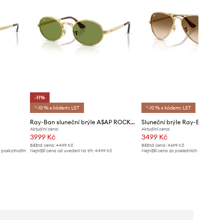
-11%
*-10 % s kódem: LST
*-10 % s kódem: LST
Ray-Ban sluneční brýle A$AP ROCKY X RAY-BAN
Sluneční brýle Ray-Ban
Aktuální cena:
Aktuální cena:
3999 Kč
3499 Kč
Běžná cena:
4499 Kč
Běžná cena:
4699 Kč
d poskytnutím
Nejnižší cena od uvedení na trh:
4499 Kč
Nejnižší cena za posledních 30 dnů př
slevy:
3759 Kč