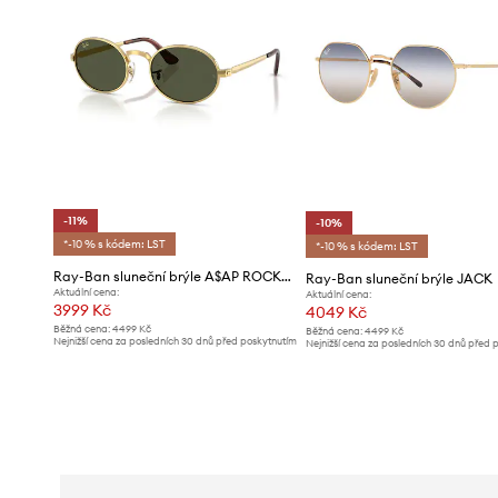
-11%
-10%
*-10 % s kódem: LST
*-10 % s kódem: LST
Ray-Ban sluneční brýle A$AP ROCKY X RAY-BAN
Ray-Ban sluneční brýle JACK
Aktuální cena:
Aktuální cena:
3999 Kč
4049 Kč
Běžná cena:
4499 Kč
Běžná cena:
4499 Kč
Nejnižší cena za posledních 30 dnů před poskytnutím
Nejnižší cena za posledních 30 dnů před 
slevy:
4499 Kč
slevy:
4499 Kč