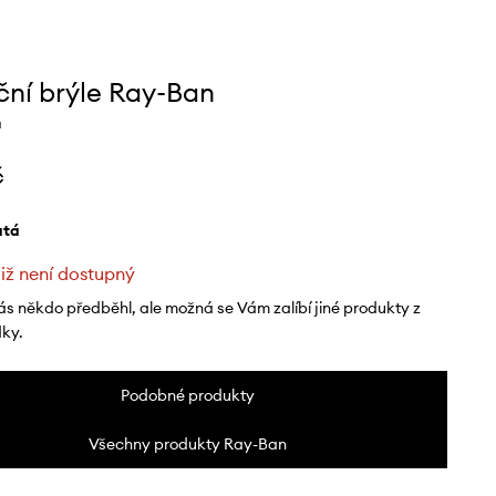
ční brýle Ray-Ban
a
č
latá
již není dostupný
ás někdo předběhl, ale možná se Vám zalíbí jiné produkty z
dky.
Podobné produkty
Všechny produkty Ray-Ban