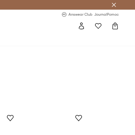
Answear Club
- 20 % na první objednávku
Answear Club
Journal
Pomoc