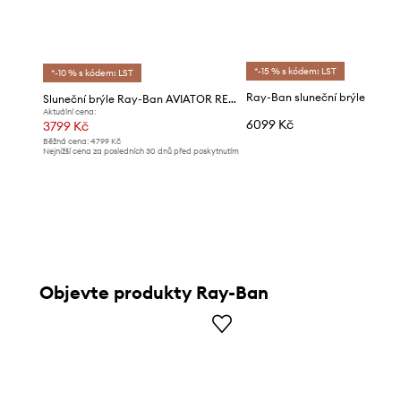
*-15 % s kódem: LST
*-10 % s kódem: LST
Ray-Ban sluneční brýle
Sluneční brýle Ray-Ban AVIATOR REVERSE
Aktuální cena:
6099 Kč
3799 Kč
Běžná cena:
4799 Kč
Nejnižší cena za posledních 30 dnů před poskytnutím
slevy:
4099 Kč
Objevte produkty Ray-Ban