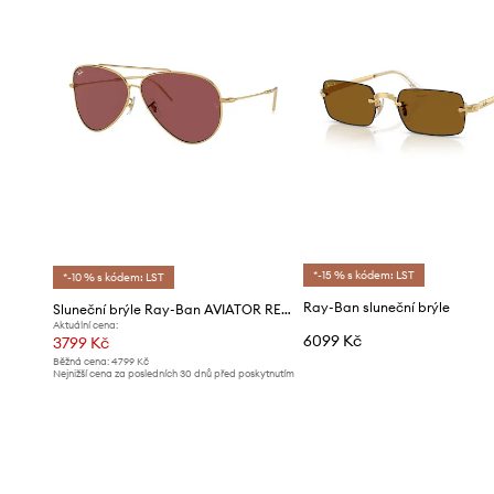
*-15 % s kódem: LST
*-10 % s kódem: LST
Ray-Ban sluneční brýle
Sluneční brýle Ray-Ban AVIATOR REVERSE
Aktuální cena:
6099 Kč
3799 Kč
Běžná cena:
4799 Kč
Nejnižší cena za posledních 30 dnů před poskytnutím
slevy:
4099 Kč