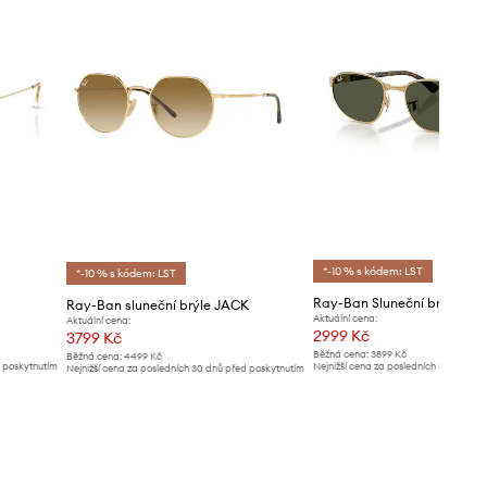
*-10 % s kódem: LST
*-10 % s kódem: LST
Ray-Ban Sluneční brýle
Ray-Ban sluneční brýle JACK
Aktuální cena:
Aktuální cena:
2999 Kč
3799 Kč
Běžná cena:
3899 Kč
Běžná cena:
4499 Kč
d poskytnutím
Nejnižší cena za posledních 30 dnů př
Nejnižší cena za posledních 30 dnů před poskytnutím
slevy:
3099 Kč
slevy:
3999 Kč