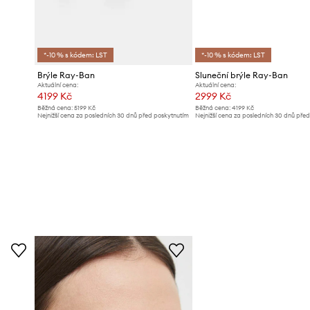
*-10 % s kódem: LST
*-10 % s kódem: LST
Brýle Ray-Ban
Sluneční brýle Ray-Ban
Aktuální cena:
Aktuální cena:
4199 Kč
2999 Kč
Běžná cena:
5199 Kč
Běžná cena:
4199 Kč
Nejnižší cena za posledních 30 dnů před poskytnutím
Nejnižší cena za posledních 30 dnů pře
slevy:
4399 Kč
slevy:
3199 Kč