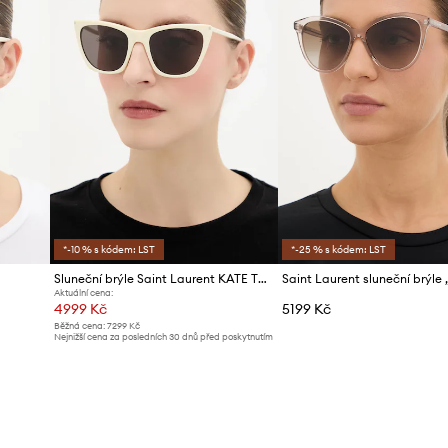
*-10 % s kódem: LST
*-25 % s kódem: LST
Sluneční brýle Saint Laurent KATE THIN
Aktuální cena:
4999 Kč
5199 Kč
Běžná cena:
7299 Kč
Nejnižší cena za posledních 30 dnů před poskytnutím
slevy:
5299 Kč