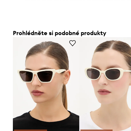
- Model je dodáván s pouzdrem a čistícím hadříkem na br
- Tvar rámečku: oči kočky.
- Šířka bočnice: 150 mm.
- Šířka očnice: 54 mm.
Prohlédněte si podobné produkty