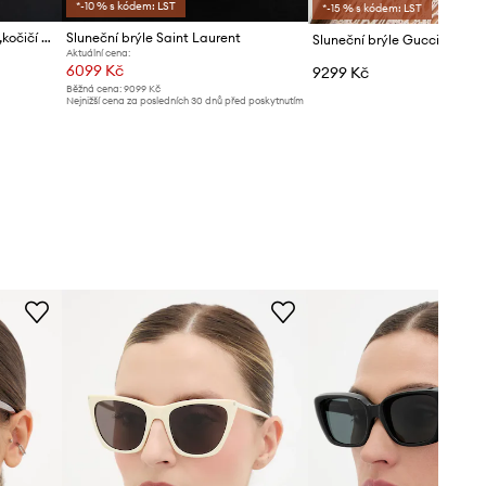
*-10 % s kódem: LST
*-15 % s kódem: LST
Saint Laurent sluneční brýle „kočičí oči“ dámské
Sluneční brýle Saint Laurent
Sluneční brýle Gucci
Aktuální cena:
6099 Kč
9299 Kč
Běžná cena:
9099 Kč
Nejnižší cena za posledních 30 dnů před poskytnutím
slevy:
7299 Kč