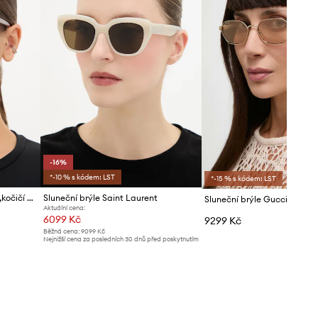
-16%
*-10 % s kódem: LST
*-15 % s kódem: LST
Saint Laurent sluneční brýle „kočičí oči“ dámské
Sluneční brýle Saint Laurent
Sluneční brýle Gucci
Aktuální cena:
6099 Kč
9299 Kč
Běžná cena:
9099 Kč
Nejnižší cena za posledních 30 dnů před poskytnutím
slevy:
7299 Kč