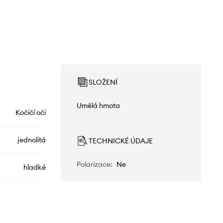
SLOŽENÍ
Umělá hmota
Kočičí oči
jednolitá
TECHNICKÉ ÚDAJE
Polarizace
:
Ne
hladké