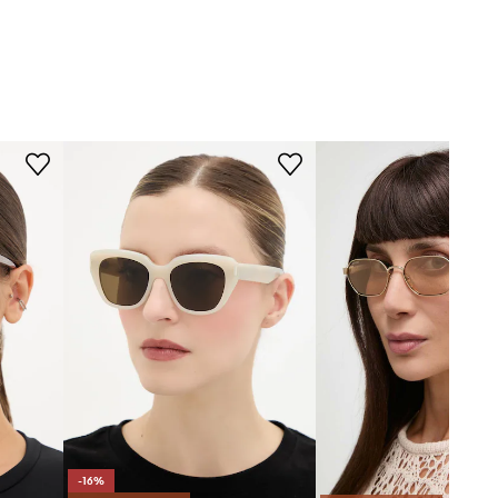
SL.657
003
béžová
Saint Laurent
-16%