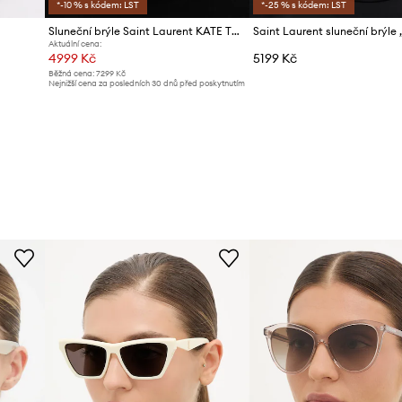
*-10 % s kódem: LST
*-25 % s kódem: LST
Sluneční brýle Saint Laurent KATE THIN
Aktuální cena:
4999 Kč
5199 Kč
Běžná cena:
7299 Kč
Nejnižší cena za posledních 30 dnů před poskytnutím
slevy:
5299 Kč