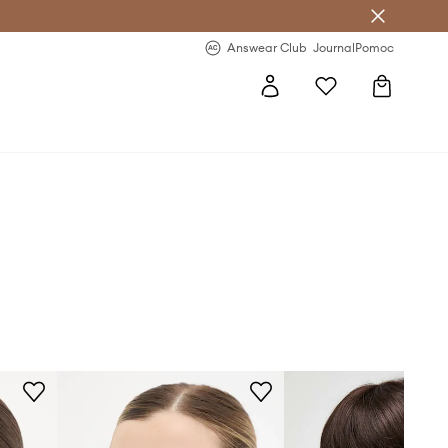
Answear Club
- 20 % na první objednávku
Answear Club
Journal
Pomoc