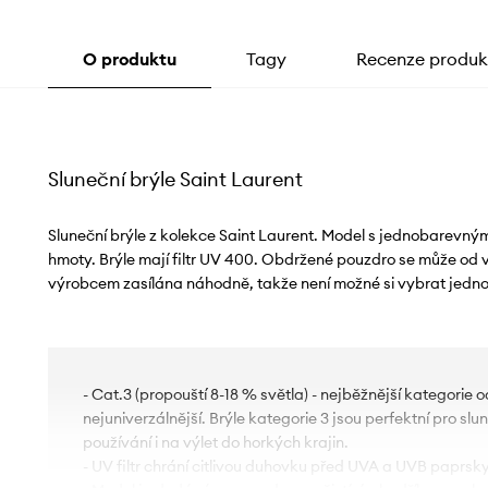
O produktu
Tagy
Recenze produk
Sluneční brýle Saint Laurent
Sluneční brýle z kolekce Saint Laurent. Model s jednobarevný
hmoty. Brýle mají filtr UV 400. Obdržené pouzdro se může od v
výrobcem zasílána náhodně, takže není možné si vybrat jedno
- Cat.3 (propouští 8-18 % světla) - nejběžnější kategorie o
nejuniverzálnější. Brýle kategorie 3 jsou perfektní pro s
používání i na výlet do horkých krajin.
- UV filtr chrání citlivou duhovku před UVA a UVB paprsky