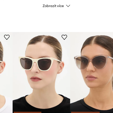
ýle.
Zobrazit více
Kód výrobce
Barva výrobce
Barva
Značka
ID produktu