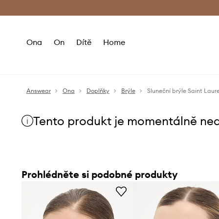
Premium Fashion Benefits
Doručení a vr
Ona
On
Dítě
Home
Answear
Ona
Doplňky
Brýle
Sluneční brýle Saint Laur
Tento produkt je momentálně ne
Prohlédněte si podobné produkty