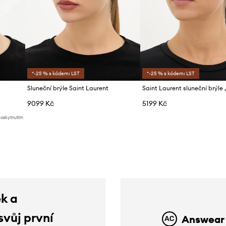
*-25 % s kódem: LST
*-25 % s kódem: LST
Sluneční brýle Saint Laurent
9099 Kč
5199 Kč
poskytnutím
ek a
svůj první
Answear