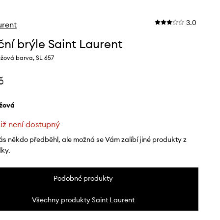
3.0
urent
ční brýle Saint Laurent
žová barva, SL 657
č
éžová
již není dostupný
ás někdo předběhl, ale možná se Vám zalíbí jiné produkty z
dky.
Podobné produkty
Všechny produkty Saint Laurent