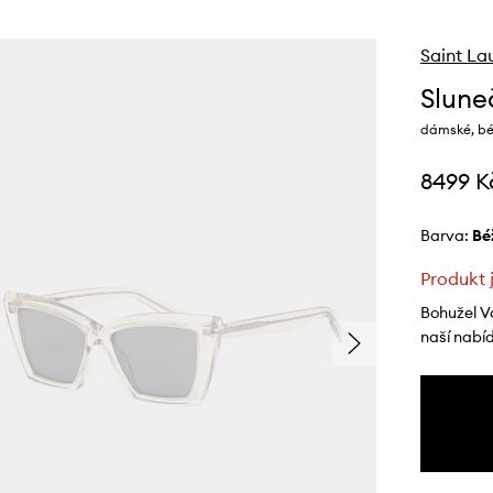
Saint La
Slune
dámské, bé
8499 K
Barva:
b
Produkt 
Bohužel V
naší nabí