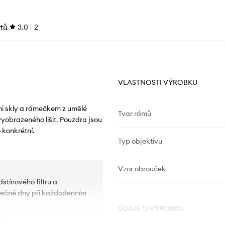
tů
3.0
2
VLASTNOSTI VÝROBKU
mi skly a rámečkem z umělé
Tvar rámů
yobrazeného lišit. Pouzdra jsou
 konkrétní.
Typ objektivu
Vzor obrouček
dstínového filtru a
lunečné dny při každodenním
ÚDAJE O VÝROBKU
.