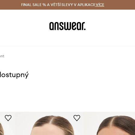
ácení zdarma (od 1800 Kč)
FINAL SALE % A VĚTŠÍ SLEVY V APLIKACI!
Doručení i do 24 h
VÍCE
Ušetřete s 
ent
dostupný