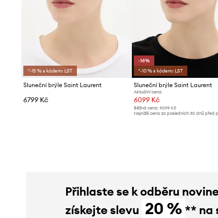
-16%
*-15 % s kódem: LST
*-10 % s kódem: LST
Sluneční brýle Saint Laurent
Sluneční brýle Saint Laurent
Aktuální cena:
6799 Kč
6099 Kč
Běžná cena:
9099 Kč
Nejnižší cena za posledních 30 dnů před 
slevy:
7299 Kč
Přihlaste se k odběru novin
20 %
získejte slevu
** na 