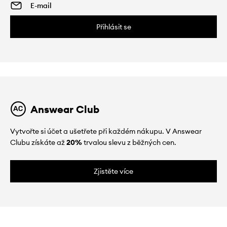
Přihlásit se
Answear Club
Vytvořte si účet a ušetřete při každém nákupu. V Answear
Clubu získáte až
20%
trvalou slevu z běžných cen.
Zjistěte více