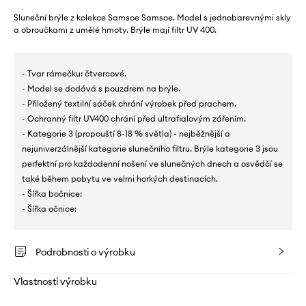
Sluneční brýle z kolekce Samsoe Samsoe. Model s jednobarevnými skly
a obroučkami z umělé hmoty. Brýle mají filtr UV 400.
- Tvar rámečku: čtvercové.
- Model se dodává s pouzdrem na brýle.
- Přiložený textilní sáček chrání výrobek před prachem.
- Ochranný filtr UV400 chrání před ultrafialovým zářením.
- Kategorie 3 (propouští 8-18 % světla) - nejběžnější a
nejuniverzálnější kategorie slunečního filtru. Brýle kategorie 3 jsou
perfektní pro každodenní nošení ve slunečných dnech a osvědčí se
také během pobytu ve velmi horkých destinacích.
- Šířka bočnice:
- Šířka očnice:
Podrobnosti o výrobku
Vlastnosti výrobku