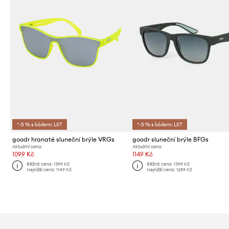
*-5 % s kódem: LST
*-5 % s kódem: LST
goodr hranaté sluneční brýle VRGs
goodr sluneční brýle BFGs
Aktuální cena:
Aktuální cena:
1099 Kč
1149 Kč
Běžná cena:
1399 Kč
Běžná cena:
1399 Kč
Nejnižší cena:
1149 Kč
Nejnižší cena:
1259 Kč