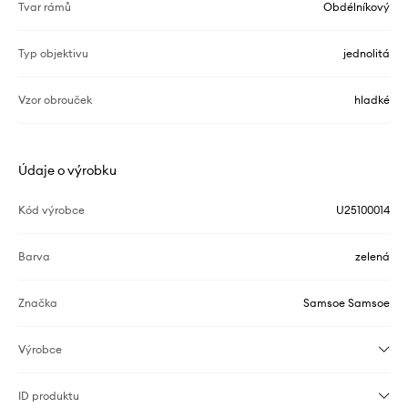
Tvar rámů
Obdélníkový
Typ objektivu
jednolitá
Vzor obrouček
hladké
Údaje o výrobku
Kód výrobce
U25100014
Barva
zelená
Značka
Samsoe Samsoe
Výrobce
ID produktu