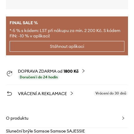
FINAL SALE %
*-5 % s kódem: LST při nákupu za min. 2 200 Kč. S kódem
FIN: -10 % v aplikaci!
Stáhnout aplikaci
DOPRAVA ZDARMA od
1800 Kč
Doručení i do 24 hodin
VRÁCENÍ A REKLAMACE
Vrácení do 30 dnů
O produktu
Sluneční brýle Samsoe Samsoe SAJESSIE