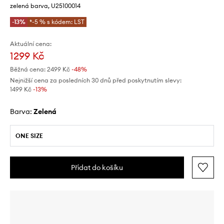
zelená barva, U25100014
-13%
*-5 % s kódem: LST
Aktuální cena:
1299 Kč
Běžná cena:
2499 Kč
-48%
Nejnižší cena za posledních 30 dnů před poskytnutím slevy:
1499 Kč
 -13%
Barva:
zelená
ONE SIZE
Přidat do košíku