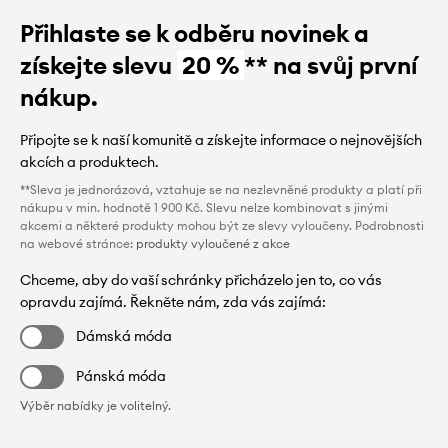
Přihlaste se k odběru novinek a
získejte slevu
20 %
** na svůj první
nákup.
Připojte se k naší komunitě a získejte informace o nejnovějších
akcích a produktech.
**Sleva je jednorázová, vztahuje se na nezlevněné produkty a platí při
nákupu v min. hodnotě 1 900 Kč. Slevu nelze kombinovat s jinými
akcemi a některé produkty mohou být ze slevy vyloučeny. Podrobnosti
na webové stránce:
produkty vyloučené z akce
Chceme, aby do vaší schránky přicházelo jen to, co vás
opravdu zajímá. Řekněte nám, zda vás zajímá:
Dámská móda
Pánská móda
Výběr nabídky je volitelný.