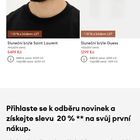
*-10 % s kódem: LST
*-10 % s kódem: LST
Sluneční brýle Saint Laurent
Sluneční brýle Guess
Aktuální cena:
Aktuální cena:
5499 Kč
1299 Kč
Běžná cena:
9099 Kč
Běžná cena:
2899 Kč
Nejnižší cena:
6099 Kč
Nejnižší cena:
1399 Kč
Přihlaste se k odběru novinek a
získejte slevu
20 %
** na svůj první
nákup.