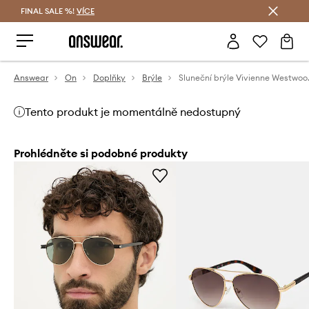
FINAL SALE %!
VÍCE
Ušetřete s Answear Club
Answear
On
Doplňky
Brýle
Sluneční
Tento produkt je momentálně nedostupný
Prohlédněte si podobné produkty