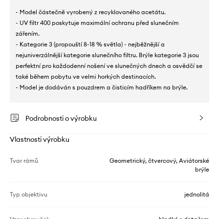
- Model částečně vyrobený z recyklovaného acetátu.
- UV filtr 400 poskytuje maximální ochranu před slunečním
zářením.
- Kategorie 3 (propouští 8-18 % světla) - nejběžnější a
nejuniverzálnější kategorie slunečního filtru. Brýle kategorie 3 jsou
perfektní pro každodenní nošení ve slunečných dnech a osvědčí se
také během pobytu ve velmi horkých destinacích.
- Model je dodáván s pouzdrem a čisticím hadříkem na brýle.
Podrobnosti o výrobku
Vlastnosti výrobku
Tvar rámů
Geometrický, čtvercový, Aviátorské
brýle
Typ objektivu
jednolitá