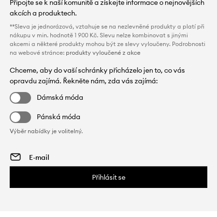
Připojte se k naší komunitě a získejte informace o nejnovějších
akcích a produktech.
**Sleva je jednorázová, vztahuje se na nezlevněné produkty a platí při
nákupu v min. hodnotě 1 900 Kč. Slevu nelze kombinovat s jinými
akcemi a některé produkty mohou být ze slevy vyloučeny. Podrobnosti
na webové stránce:
produkty vyloučené z akce
Chceme, aby do vaší schránky přicházelo jen to, co vás
opravdu zajímá. Řekněte nám, zda vás zajímá:
Dámská móda
Pánská móda
Výběr nabídky je volitelný.
Přihlásit se