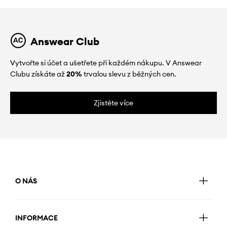
Answear Club
Vytvořte si účet a ušetřete při každém nákupu. V Answear
Clubu získáte až
20%
trvalou slevu z běžných cen.
Zjistěte více
O NÁS
INFORMACE