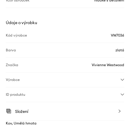
Vzor obrouček
hladké s detailem
Údaje o výrobku
Kód výrobce
VW7036
Barva
zlatá
Značka
Vivienne Westwood
Výrobce
ID produktu
Složení
Kov, Umělá hmota