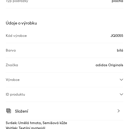
Typ podrážky
plochá
Údaje o výrobku
Kód výrobce
JQ0055
Barva
bílá
Značka
adidas Originals
Výrobce
ID produktu
Složení
Svršek: Umělá hmota, Semišová kůže
Vnitřek: Textilní materiál