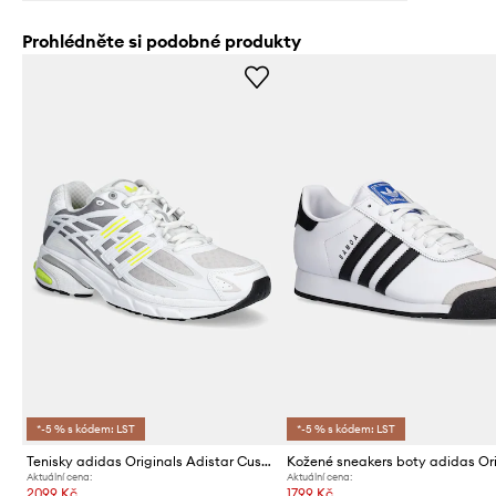
Prohlédněte si podobné produkty
*-5 % s kódem: LST
*-5 % s kódem: LST
Tenisky adidas Originals Adistar Cushion
Aktuální cena:
Aktuální cena:
2099 Kč
1799 Kč