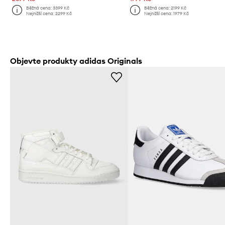
Běžná cena:
3399 Kč
Běžná cena:
2199 Kč
Nejnižší cena:
2299 Kč
Nejnižší cena:
1979 Kč
Objevte produkty adidas Originals