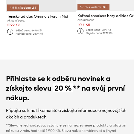
*-5 % s kódem: LST
*-5 % s kódem: LST
Tenisky adidas Originals Forum Mid
Aktuální cena:
Aktuální cena:
1799 Kč
2199 Kč
Běžná cena:
2199 Kč
Běžná cena:
3499 Kč
Nejnižší cena:
1979 Kč
Nejnižší cena:
2399 Kč
Přihlaste se k odběru novinek a
získejte slevu
20 %
** na svůj první
nákup.
Připojte se k naší komunitě a získejte informace o nejnovějších
akcích a produktech.
**Sleva je jednorázová, vztahuje se na nezlevněné produkty a platí při
nákupu v min. hodnotě 1 900 Kč. Slevu nelze kombinovat s jinými