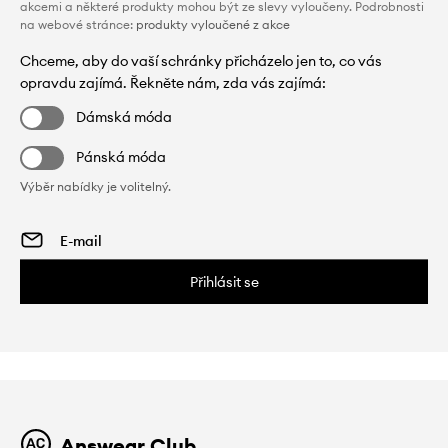
akcemi a některé produkty mohou být ze slevy vyloučeny. Podrobnosti
na webové stránce:
produkty vyloučené z akce
Chceme, aby do vaší schránky přicházelo jen to, co vás
opravdu zajímá. Řekněte nám, zda vás zajímá:
Dámská móda
Pánská móda
Výběr nabídky je volitelný.
Přihlásit se
Answear Club