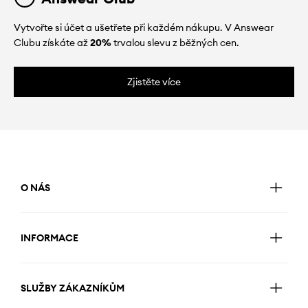
Vytvořte si účet a ušetřete při každém nákupu. V Answear
Clubu získáte až
20%
trvalou slevu z běžných cen.
Zjistěte více
O NÁS
INFORMACE
SLUŽBY ZÁKAZNÍKŮM