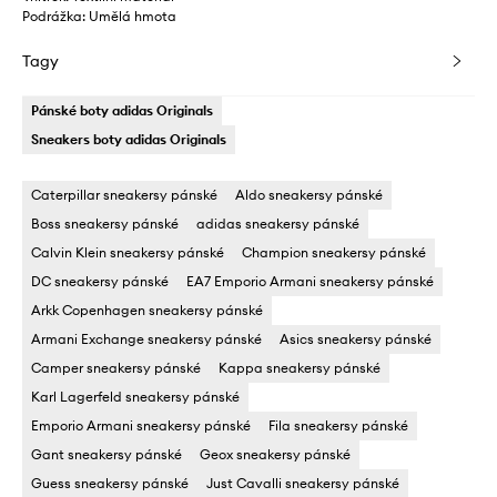
Podrážka: Umělá hmota
Tagy
Pánské boty adidas Originals
Sneakers boty adidas Originals
Caterpillar sneakersy pánské
Aldo sneakersy pánské
Boss sneakersy pánské
adidas sneakersy pánské
Calvin Klein sneakersy pánské
Champion sneakersy pánské
DC sneakersy pánské
EA7 Emporio Armani sneakersy pánské
Arkk Copenhagen sneakersy pánské
Armani Exchange sneakersy pánské
Asics sneakersy pánské
Camper sneakersy pánské
Kappa sneakersy pánské
Karl Lagerfeld sneakersy pánské
Emporio Armani sneakersy pánské
Fila sneakersy pánské
Gant sneakersy pánské
Geox sneakersy pánské
Guess sneakersy pánské
Just Cavalli sneakersy pánské