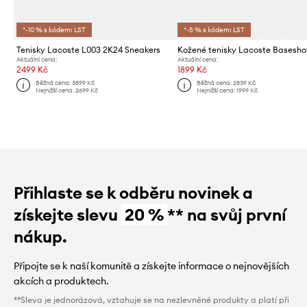
*-10 % s kódem: LST
*-5 % s kódem: LST
Tenisky Lacoste L003 2K24 Sneakers
Aktuální cena:
Aktuální cena:
2499 Kč
1899 Kč
Běžná cena:
3899 Kč
Běžná cena:
2839 Kč
Nejnižší cena:
2699 Kč
Nejnižší cena:
1999 Kč
Přihlaste se k odběru novinek a
získejte slevu
20 %
** na svůj první
nákup.
Připojte se k naší komunitě a získejte informace o nejnovějších
akcích a produktech.
**Sleva je jednorázová, vztahuje se na nezlevněné produkty a platí při