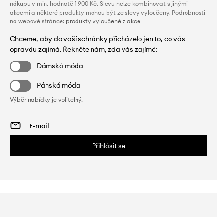
nákupu v min. hodnotě 1 900 Kč. Slevu nelze kombinovat s jinými
akcemi a některé produkty mohou být ze slevy vyloučeny. Podrobnosti
na webové stránce:
produkty vyloučené z akce
Chceme, aby do vaší schránky přicházelo jen to, co vás
opravdu zajímá. Řekněte nám, zda vás zajímá:
Dámská móda
Pánská móda
Výběr nabídky je volitelný.
Přihlásit se