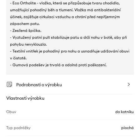
- Eco Ortholite - vložka, která se přizpůsobuje tvaru chodidla,
umožňující pohodlný běh a tlumení. Vložka má antibakteriální
účinek, zajišťuje cirkulaci vzduchu a chrání před nepříjemným
zápachem potu.
- Zesílená špička.
- Vyztužený patní pult stabilizuje patu a drží nohu v botě, aby při
pohybu nevyklouzla.
- Textilní vnitřek je pohodlný pro nohu a usnadňuje udržování obuvi
v čistotě.
- Gumová podešev je trvalá a odolná proti poškození.
Podrobnosti o výrobku
Vlastnosti výrobku
Obuv
do kotníku
Typ podrážky
plochá