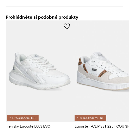
Prohlédněte si podobné produkty
*-10 % s kódem: LST
*-10 % s kódem: LST
Tenisky Lacoste L003 EVO