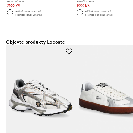
Aktuální cena:
Aktuální cena:
2199 Kč
1999 Kč
Běžná cena:
2959 Kč
Běžná cena:
3499 Kč
Nejnižší cena:
2399 Kč
Nejnižší cena:
2099 Kč
Objevte produkty Lacoste