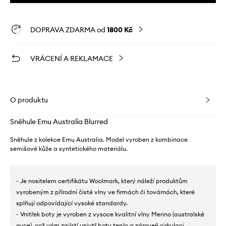
DOPRAVA ZDARMA od
1800 Kč
VRÁCENÍ A REKLAMACE
O produktu
Sněhule Emu Australia Blurred
Sněhule z kolekce Emu Australia. Model vyroben z kombinace
semišové kůže a syntetického materiálu.
- Je nositelem certifikátu Woolmark, který náleží produktům
vyrobeným z přírodní čisté vlny ve firmách či továrnách, které
splňují odpovídající vysoké standardy.
- Vnitřek boty je vyroben z vysoce kvalitní vlny Merino (australské
ovce), což vám zajístí univtř boty teplo a zároveň cirkulaci