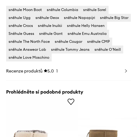
sněhule Moon Boot
sněhule Columbia
sněhule Sorel
sněhule Ugg
sněhule Geox
sněhule Napapijri
sněhule Big Star
sněhule Crocs
sněhule Inuikii
sněhule Helly Hansen
Sněhule Guess
sněhule Gant
sněhule Emu Australia
sněhule The North Face
sněhule Cougar
sněhule CMP
sněhule Answear Lab
sněhule Tommy Jeans
sněhule O'Neill
sněhule Love Moschino
Recenze produktů
5.0
1
Prohlédněte si podobné produkty