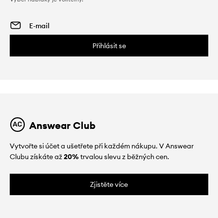
Přihlásit se
Answear Club
Vytvořte si účet a ušetřete při každém nákupu. V Answear
Clubu získáte až
20%
trvalou slevu z běžných cen.
Zjistěte více