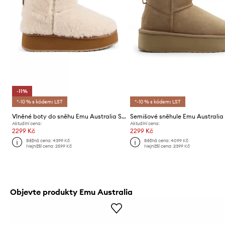
-11%
*-10 % s kódem: LST
*-10 % s kódem: LST
Vlněné boty do sněhu Emu Australia Stinger Micro Flatform Teddy
Aktuální cena:
Aktuální cena:
2299 Kč
2299 Kč
Běžná cena:
4399 Kč
Běžná cena:
4099 Kč
Nejnižší cena:
2599 Kč
Nejnižší cena:
2399 Kč
Objevte produkty Emu Australia