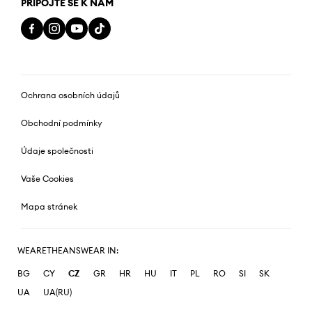
PŘIPOJTE SE K NÁM
Ochrana osobních údajů
Obchodní podmínky
Údaje společnosti
Vaše Cookies
Mapa stránek
WEARETHEANSWEAR IN:
BG
CY
CZ
GR
HR
HU
IT
PL
RO
SI
SK
UA
UA(RU)