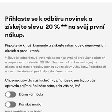
Přihlaste se k odběru novinek a
získejte slevu
20 %
** na svůj první
nákup.
Připojte se k naší komunitě a získejte informace o nejnovějších
akcích a produktech.
**Sleva je jednorázová, vztahuje se na nezlevněné produkty a platí při
nákupu v min. hodnotě 1 900 Kč. Slevu nelze kombinovat s jinými
akcemi a některé produkty mohou být ze slevy vyloučeny. Podrobnosti
na webové stránce:
produkty vyloučené z akce
Chceme, aby do vaší schránky přicházelo jen to, co vás
opravdu zajímá. Řekněte nám, zda vás zajímá:
Dámská móda
Pánská móda
Výběr nabídky je volitelný.