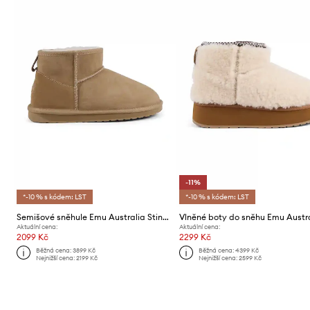
-11%
*-10 % s kódem: LST
*-10 % s kódem: LST
Semišové sněhule Emu Australia Stinger Micro
Aktuální cena:
Aktuální cena:
2099 Kč
2299 Kč
Běžná cena:
3899 Kč
Běžná cena:
4399 Kč
Nejnižší cena:
2199 Kč
Nejnižší cena:
2599 Kč