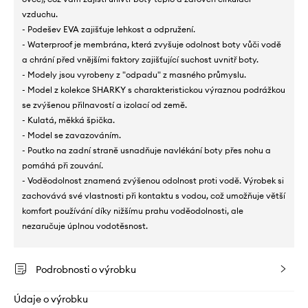
vzduchu.
- Podešev EVA zajišťuje lehkost a odpružení.
- Waterproof je membrána, která zvyšuje odolnost boty vůči vodě
a chrání před vnějšími faktory zajišťující suchost uvnitř boty.
- Modely jsou vyrobeny z "odpadu" z masného průmyslu.
- Model z kolekce SHARKY s charakteristickou výraznou podrážkou
se zvýšenou přilnavostí a izolací od země.
- Kulatá, měkká špička.
- Model se zavazováním.
- Poutko na zadní straně usnadňuje navlékání boty přes nohu a
pomáhá při zouvání.
- Voděodolnost znamená zvýšenou odolnost proti vodě. Výrobek si
zachovává své vlastnosti při kontaktu s vodou, což umožňuje větší
komfort používání díky nižšímu prahu voděodolnosti, ale
nezaručuje úplnou vodotěsnost.
Podrobnosti o výrobku
Údaje o výrobku