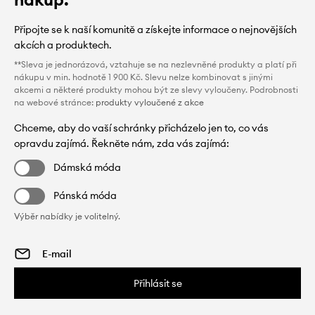
Připojte se k naší komunitě a získejte informace o nejnovějších
akcích a produktech.
**Sleva je jednorázová, vztahuje se na nezlevněné produkty a platí při
nákupu v min. hodnotě 1 900 Kč. Slevu nelze kombinovat s jinými
akcemi a některé produkty mohou být ze slevy vyloučeny. Podrobnosti
na webové stránce:
produkty vyloučené z akce
Chceme, aby do vaší schránky přicházelo jen to, co vás
opravdu zajímá. Řekněte nám, zda vás zajímá:
Dámská móda
Pánská móda
Výběr nabídky je volitelný.
Přihlásit se