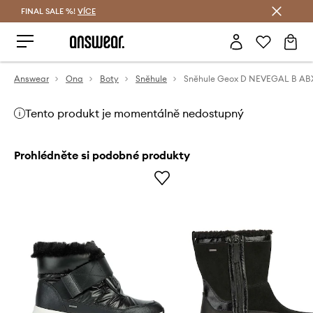
FINAL SALE %!
VÍCE
Ušetřete s Answear Club
Answear
Ona
Boty
Sněhule
Tento produkt je momentálně nedostupný
Prohlédněte si podobné produkty