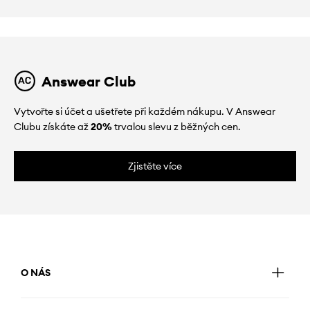
Answear Club
Vytvořte si účet a ušetřete při každém nákupu. V Answear
Clubu získáte až
20%
trvalou slevu z běžných cen.
Zjistěte více
O NÁS