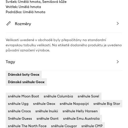
Svršek: Umělá hmota, Semišová kůže
Vnitřek: Umělá hmota
Podrážka: Umělá hmota
Rozměry
Velikosti uvedené v obchodě byly přepočítány na standardní
evropskou tabulku velikostí. Na etiketě dodaného produktu je uvedeno
původní označení výrobce.
Tagy
Dámské boty Geox
Dámské sněhule Geox
sněhule Moon Boot
sněhule Columbia
sněhule Sorel
sněhule Ugg
sněhule Geox
sněhule Napapijri
sněhule Big Star
sněhule Crocs
sněhule Inuikii
sněhule Helly Hansen
Sněhule Guess
sněhule Gant
sněhule Emu Australia
sněhule The North Face
sněhule Cougar
sněhule CMP