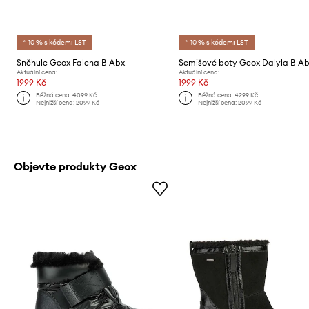
*-10 % s kódem: LST
*-10 % s kódem: LST
Sněhule Geox Falena B Abx
Semišové boty Geox Dalyla B A
Aktuální cena:
Aktuální cena:
1999 Kč
1999 Kč
Běžná cena:
4099 Kč
Běžná cena:
4299 Kč
Nejnižší cena:
2099 Kč
Nejnižší cena:
2099 Kč
Objevte produkty Geox