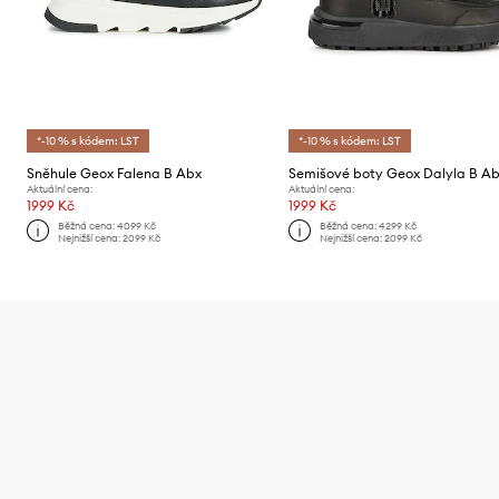
*-10 % s kódem: LST
*-10 % s kódem: LST
Sněhule Geox Falena B Abx
Semišové boty Geox Dalyla B A
Aktuální cena:
Aktuální cena:
1999 Kč
1999 Kč
Běžná cena:
4099 Kč
Běžná cena:
4299 Kč
Nejnižší cena:
2099 Kč
Nejnižší cena:
2099 Kč