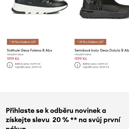
*-10 % s kódem: LST
*-10 % s kódem: LST
Sněhule Geox Falena B Abx
Semišové boty Geox Dalyla B A
Aktuální cena:
Aktuální cena:
1999 Kč
1999 Kč
Běžná cena:
4099 Kč
Běžná cena:
4299 Kč
Nejnižší cena:
2099 Kč
Nejnižší cena:
2099 Kč
Přihlaste se k odběru novinek a
získejte slevu
20 %
** na svůj první
nákup.