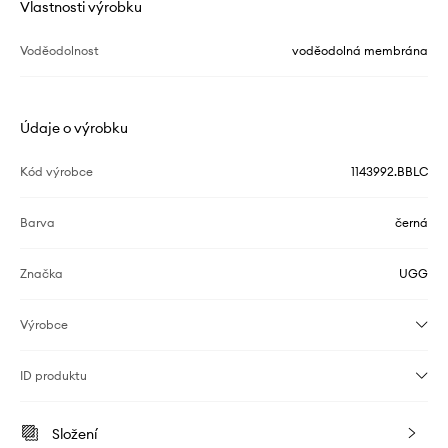
Vlastnosti výrobku
Voděodolnost
voděodolná membrána
Údaje o výrobku
Kód výrobce
1143992.BBLC
Barva
černá
Značka
UGG
Výrobce
ID produktu
Složení