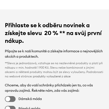
Přihlaste se k odběru novinek a
získejte slevu
20 %
** na svůj první
nákup.
Připojte se k naší komunitě a získejte informace o nejnovějších
akcích a produktech.
**Sleva je jednorázová, vztahuje se na nezlevněné produkty a platí při
nákupu v min. hodnotě 1 900 Kč. Slevu nelze kombinovat s jinými
akcemi a některé produkty mohou být ze slevy vyloučeny. Podrobnosti
na webové stránce:
produkty vyloučené z akce
Chceme, aby do vaší schránky přicházelo jen to, co vás
opravdu zajímá. Řekněte nám, zda vás zajímá:
Dámská móda
Pánská móda