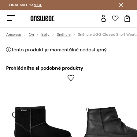
FINAL SALE %!
VÍCE
Ušetřete s Answear Club
Answear
On
Boty
Sněhule
Sněhule UGG Class
Tento produkt je momentálně nedostupný
Prohlédněte si podobné produkty