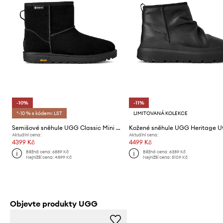
-10%
-11%
*-10 % s kódem: LST
LIMITOVANÁ KOLEKCE
Semišové sněhule UGG Classic Mini GTX
Aktuální cena:
Aktuální cena:
4399 Kč
4499 Kč
Běžná cena:
6889 Kč
Běžná cena:
6389 Kč
Nejnižší cena:
4899 Kč
Nejnižší cena:
5109 Kč
Objevte produkty UGG