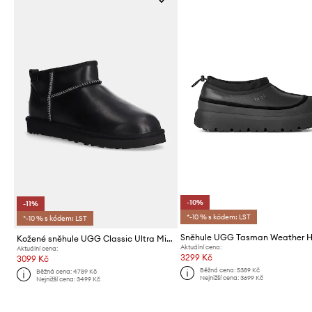
-10%
-11%
*-10 % s kódem: LST
*-10 % s kódem: LST
Sněhule UGG Tasman Weather H
Kožené sněhule UGG Classic Ultra Mini Lthr Regen
Aktuální cena:
Aktuální cena:
3299 Kč
3099 Kč
Běžná cena:
5389 Kč
Běžná cena:
4789 Kč
Nejnižší cena:
3699 Kč
Nejnižší cena:
3499 Kč