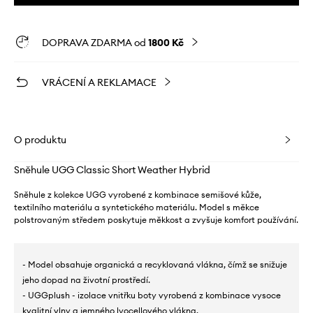
DOPRAVA ZDARMA od
1800 Kč
VRÁCENÍ A REKLAMACE
O produktu
Sněhule UGG Classic Short Weather Hybrid
Sněhule z kolekce UGG vyrobené z kombinace semišové kůže,
textilního materiálu a syntetického materiálu. Model s měkce
polstrovaným středem poskytuje měkkost a zvyšuje komfort používání.
- Model obsahuje organická a recyklovaná vlákna, čímž se snižuje
jeho dopad na životní prostředí.
- UGGplush - izolace vnitřku boty vyrobená z kombinace vysoce
kvalitní vlny a jemného lyocellového vlákna.