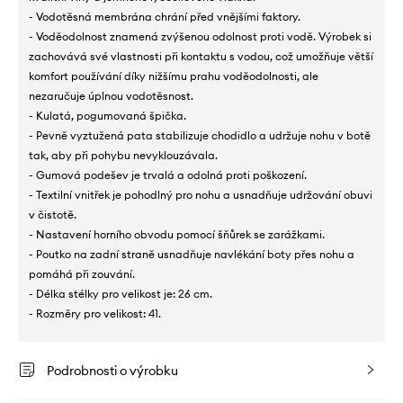
- Vodotěsná membrána chrání před vnějšími faktory.
- Voděodolnost znamená zvýšenou odolnost proti vodě. Výrobek si
zachovává své vlastnosti při kontaktu s vodou, což umožňuje větší
komfort používání díky nižšímu prahu voděodolnosti, ale
nezaručuje úplnou vodotěsnost.
- Kulatá, pogumovaná špička.
- Pevně vyztužená pata stabilizuje chodidlo a udržuje nohu v botě
tak, aby při pohybu nevyklouzávala.
- Gumová podešev je trvalá a odolná proti poškození.
- Textilní vnitřek je pohodlný pro nohu a usnadňuje udržování obuvi
v čistotě.
- Nastavení horního obvodu pomocí šňůrek se zarážkami.
- Poutko na zadní straně usnadňuje navlékání boty přes nohu a
pomáhá při zouvání.
- Délka stélky pro velikost je: 26 cm.
- Rozměry pro velikost: 41.
Podrobnosti o výrobku