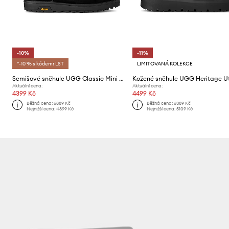
-10%
-11%
*-10 % s kódem: LST
LIMITOVANÁ KOLEKCE
Semišové sněhule UGG Classic Mini GTX
Aktuální cena:
Aktuální cena:
4399 Kč
4499 Kč
Běžná cena:
6889 Kč
Běžná cena:
6389 Kč
Nejnižší cena:
4899 Kč
Nejnižší cena:
5109 Kč