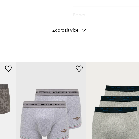
Barva
Zobrazit více
Značka
Výrobce
ID produktu