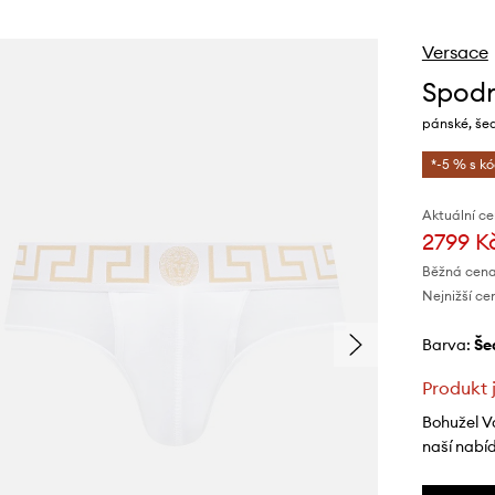
Versace
Spodn
pánské, še
*-5 % s k
Aktuální ce
2799 K
Běžná cena
Nejnižší ce
Barva:
š
Produkt 
Bohužel V
naší nabí