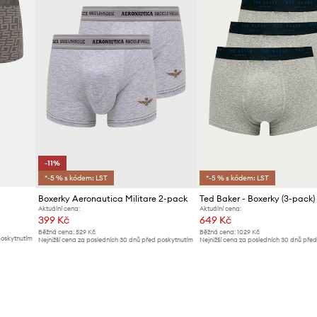
-11%
*-5 % s kódem: LST
*-5 % s kódem: LST
Boxerky Aeronautica Militare 2-pack
Ted Baker - Boxerky (3-pack)
Aktuální cena:
Aktuální cena:
399 Kč
649 Kč
Běžná cena:
529 Kč
Běžná cena:
1029 Kč
poskytnutím
Nejnižší cena za posledních 30 dnů před poskytnutím
Nejnižší cena za posledních 30 dnů pře
slevy:
449 Kč
slevy:
679 Kč