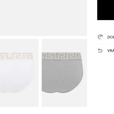
DO
VRÁ