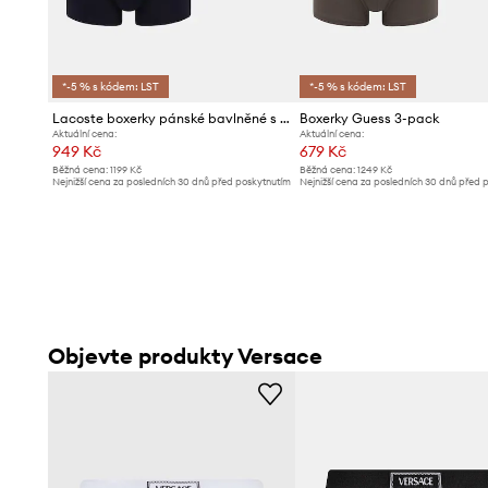
*-5 % s kódem: LST
*-5 % s kódem: LST
Lacoste boxerky pánské bavlněné s elastanem 3-pack
Boxerky Guess 3-pack
Aktuální cena:
Aktuální cena:
949 Kč
679 Kč
Běžná cena:
1199 Kč
Běžná cena:
1249 Kč
Nejnižší cena za posledních 30 dnů před poskytnutím
Nejnižší cena za posledních 30 dnů před 
slevy:
1009 Kč
slevy:
729 Kč
Objevte produkty Versace