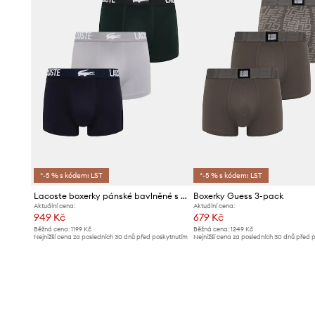
*-5 % s kódem: LST
*-5 % s kódem: LST
Lacoste boxerky pánské bavlněné s elastanem 3-pack
Boxerky Guess 3-pack
Aktuální cena:
Aktuální cena:
949 Kč
679 Kč
Běžná cena:
1199 Kč
Běžná cena:
1249 Kč
Nejnižší cena za posledních 30 dnů před poskytnutím
Nejnižší cena za posledních 30 dnů před 
slevy:
1009 Kč
slevy:
729 Kč