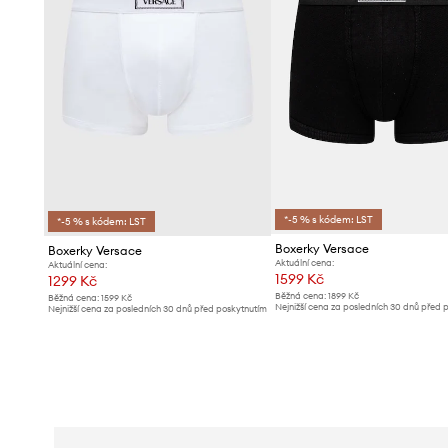
*-5 % s kódem: LST
*-5 % s kódem: LST
Boxerky Versace
Boxerky Versace
Aktuální cena:
Aktuální cena:
1599 Kč
1299 Kč
Běžná cena:
1899 Kč
Běžná cena:
1599 Kč
Nejnižší cena za posledních 30 dnů před 
Nejnižší cena za posledních 30 dnů před poskytnutím
slevy:
1699 Kč
slevy:
1319 Kč