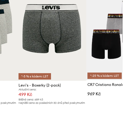
*-25 % s kódem: LST
*-5 % s kódem: LST
Levi's - Boxerky (2-pack)
Aktuální cena:
969 Kč
499 Kč
Běžná cena:
689 Kč
d poskytnutím
Nejnižší cena za posledních 30 dnů před poskytnutím
slevy:
519 Kč