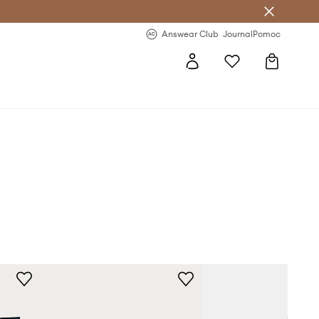
Answear Club
- 20 % na první objednávku
Answear Club
Journal
Pomoc