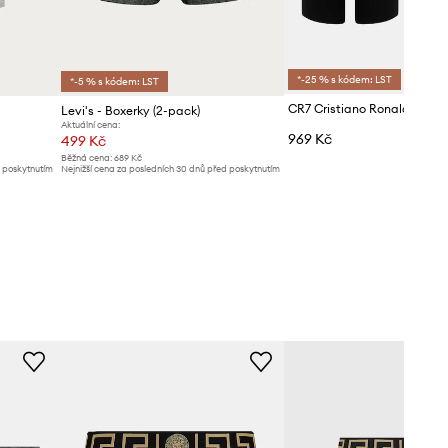
*-25 % s kódem: LST
*-5 % s kódem: LST
Levi's - Boxerky (2-pack)
Aktuální cena:
969 Kč
499 Kč
Běžná cena:
689 Kč
d poskytnutím
Nejnižší cena za posledních 30 dnů před poskytnutím
slevy:
519 Kč