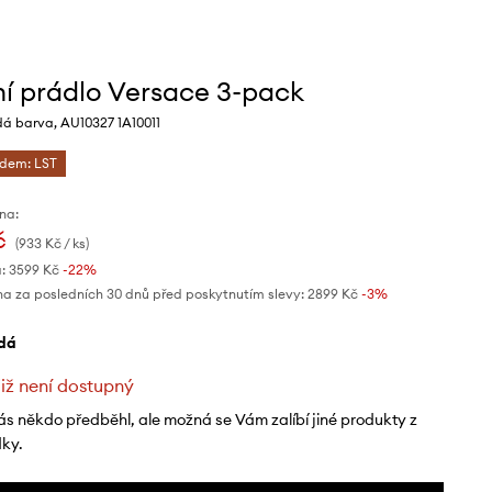
í prádlo Versace 3-pack
dá barva, AU10327 1A10011
ódem: LST
na:
č
(933 Kč / ks)
:
3599 Kč
-22%
na za posledních 30 dnů před poskytnutím slevy:
2899 Kč
 -3%
edá
již není dostupný
ás někdo předběhl, ale možná se Vám zalíbí jiné produkty z
dky.