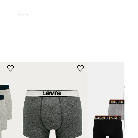
šedá
Versace