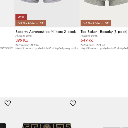
-11%
*-5 % s kódem: LST
*-5 % s kódem: LST
Boxerky Aeronautica Militare 2-pack
Ted Baker - Boxerky (3-pack)
Aktuální cena:
Aktuální cena:
399 Kč
649 Kč
Běžná cena:
529 Kč
Běžná cena:
1029 Kč
poskytnutím
Nejnižší cena za posledních 30 dnů před poskytnutím
Nejnižší cena za posledních 30 dnů pře
slevy:
449 Kč
slevy:
679 Kč