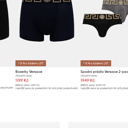
*-5 % s kódem: LST
*-5 % s kódem: LST
Boxerky Versace
Spodní prádlo Versace 2-pa
Aktuální cena:
Aktuální cena:
1199 Kč
1949 Kč
Běžná cena:
1699 Kč
Běžná cena:
2499 Kč
poskytnutím
Nejnižší cena za posledních 30 dnů před poskytnutím
Nejnižší cena za posledních 30 dnů pře
slevy:
1299 Kč
slevy:
2099 Kč