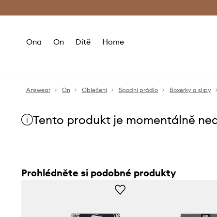
Premium Fashion Benefits
Doručení a vr
Ona
On
Dítě
Home
Answear
On
Oblečení
Spodní prádlo
Boxerky a slipy
Tento produkt je momentálně ne
Prohlédněte si podobné produkty