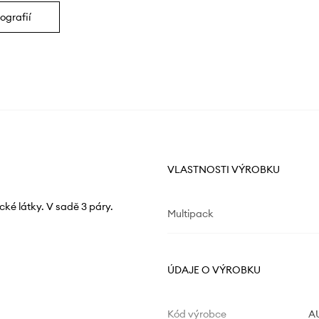
ografií
VLASTNOSTI VÝROBKU
cké látky. V sadě 3 páry.
Multipack
ÚDAJE O VÝROBKU
Kód výrobce
AU