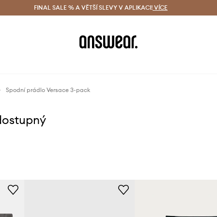
ácení zdarma (od 1800 Kč)
FINAL SALE % A VĚTŠÍ SLEVY V APLIKACI!
Doručení i do 24 h
VÍCE
Ušetřete s 
Spodní prádlo Versace 3-pack
dostupný