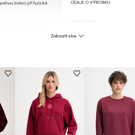
ÚDAJE O VÝROBKU
elnou izolaci při fyzické
Kód výrobce
tí, když to potřebujete.
Zobrazit více
ým lemem.
Barva výrobce
Barva
Značka
ID produktu