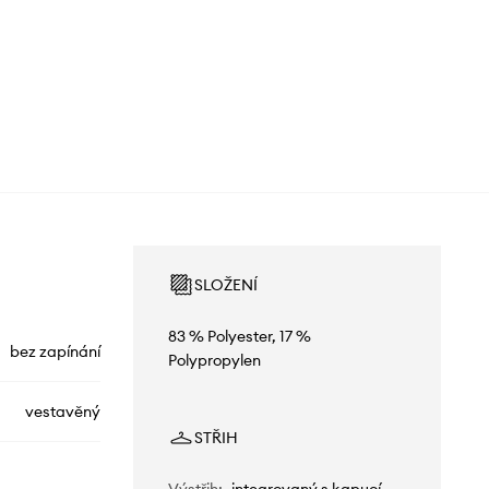
SLOŽENÍ
83 % Polyester, 17 %
bez zapínání
Polypropylen
vestavěný
STŘIH
Výstřih
:
integrovaný s kapucí