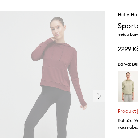
Helly Ha
Sport
hnědá barva
2299 K
Barva:
b
Produkt 
Bohužel V
naší nabí