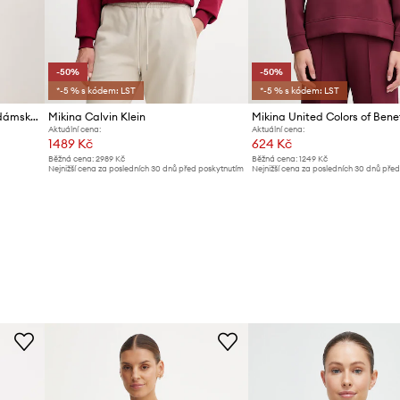
-50%
-50%
*-5 % s kódem: LST
*-5 % s kódem: LST
Guess Jeans mikina s kapucí dámská s bavlnou
Mikina Calvin Klein
Mikina United Colors of Bene
Aktuální cena:
Aktuální cena:
1489 Kč
624 Kč
Běžná cena:
2989 Kč
Běžná cena:
1249 Kč
Nejnižší cena za posledních 30 dnů před poskytnutím
Nejnižší cena za posledních 30 dnů pře
slevy:
2989 Kč
slevy:
1249 Kč