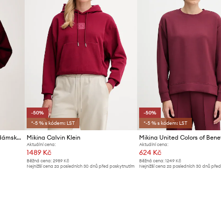
-50%
-50%
*-5 % s kódem: LST
*-5 % s kódem: LST
Guess Jeans mikina s kapucí dámská s bavlnou
Mikina Calvin Klein
Mikina United Colors of Bene
Aktuální cena:
Aktuální cena:
1489 Kč
624 Kč
Běžná cena:
2989 Kč
Běžná cena:
1249 Kč
Nejnižší cena za posledních 30 dnů před poskytnutím
Nejnižší cena za posledních 30 dnů pře
slevy:
2989 Kč
slevy:
1249 Kč