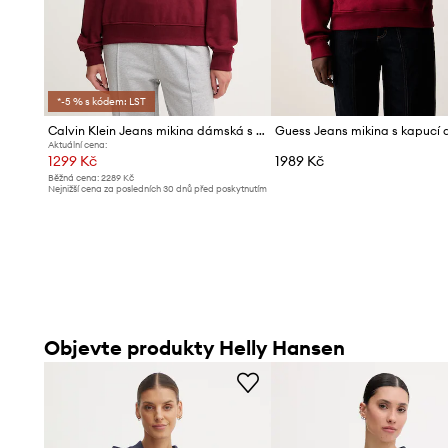
*-5 % s kódem: LST
Calvin Klein Jeans mikina dámská s bavlnou
Aktuální cena:
1299 Kč
1989 Kč
Běžná cena:
2289 Kč
Nejnižší cena za posledních 30 dnů před poskytnutím
slevy:
1399 Kč
Objevte produkty Helly Hansen