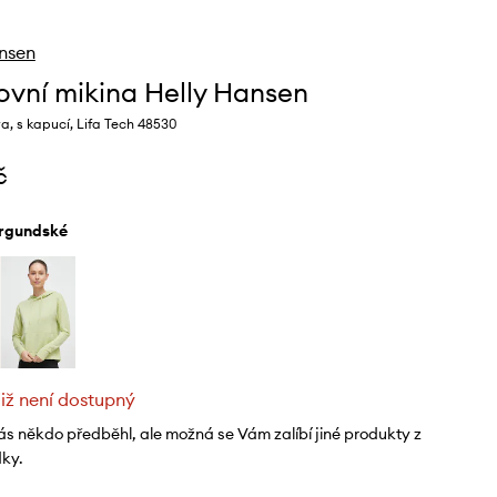
nsen
ovní mikina Helly Hansen
, s kapucí, Lifa Tech 48530
č
urgundské
již není dostupný
ás někdo předběhl, ale možná se Vám zalíbí jiné produkty z
dky.