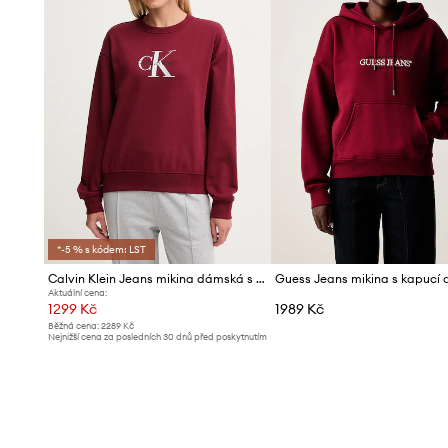
*-5 % s kódem: LST
Calvin Klein Jeans mikina dámská s bavlnou
Aktuální cena:
1299 Kč
1989 Kč
Běžná cena:
2289 Kč
Nejnižší cena za posledních 30 dnů před poskytnutím
slevy:
1399 Kč