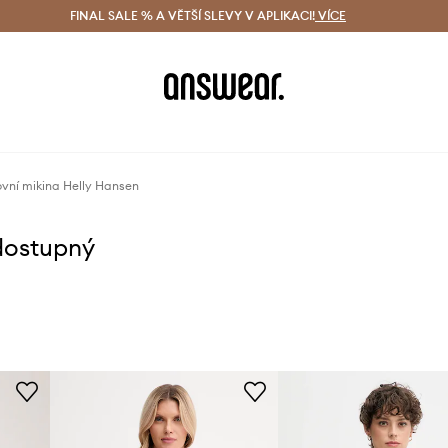
ácení zdarma (od 1800 Kč)
FINAL SALE % A VĚTŠÍ SLEVY V APLIKACI!
Doručení i do 24 h
VÍCE
Ušetřete s 
vní mikina Helly Hansen
dostupný