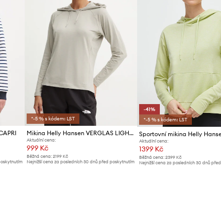
-41%
*-5 % s kódem: LST
*-5 % s kódem: LST
 CAPRI
Mikina Helly Hansen VERGLAS LIGHT
Sportovní mikina Helly Hans
Aktuální cena:
Aktuální cena:
999 Kč
1399 Kč
Běžná cena:
2199 Kč
Běžná cena:
2399 Kč
poskytnutím
Nejnižší cena za posledních 30 dnů před poskytnutím
Nejnižší cena za posledních 30 dnů pře
slevy:
1089 Kč
slevy:
2399 Kč