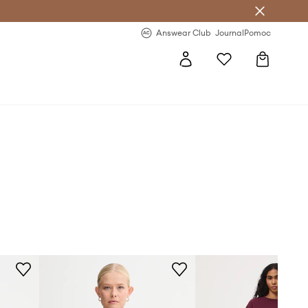
Answear Club
- 20 % na první objednávku
Answear Club
Journal
Pomoc