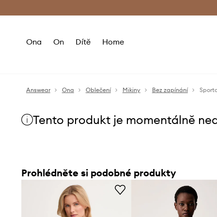
Premium Fashion Benefits
Doručení a vr
Ona
On
Dítě
Home
Answear
Ona
Oblečení
Mikiny
Bez zapínání
Sporto
Tento produkt je momentálně ne
Prohlédněte si podobné produkty