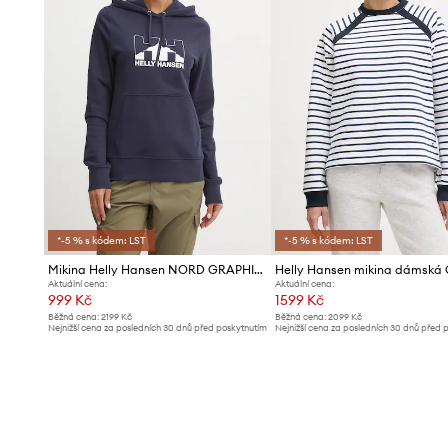
*-5 % s kódem: LST
*-5 % s kódem: LST
Mikina Helly Hansen NORD GRAPHIC
Helly Hansen mikina dámská
Aktuální cena:
Aktuální cena:
999 Kč
1599 Kč
Běžná cena:
2199 Kč
Běžná cena:
2099 Kč
Nejnižší cena za posledních 30 dnů před poskytnutím
Nejnižší cena za posledních 30 dnů před 
slevy:
1089 Kč
slevy:
1699 Kč