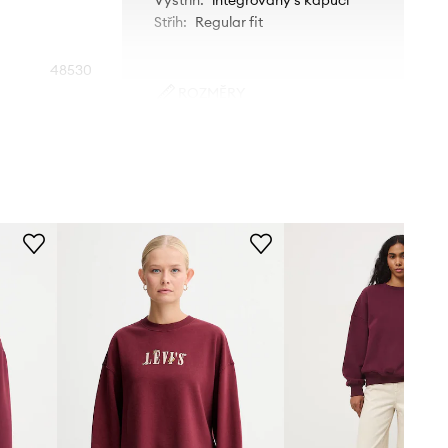
Střih
:
Regular fit
48530
ROZMĚRY
658
Standardní velikost
Doporučujeme zvolit velikost, kterou
burgundské
běžně nosíte.
Tabulka velikosti
Helly Hansen