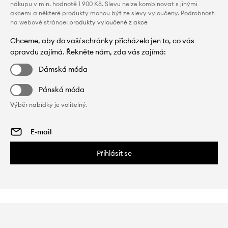
nákupu v min. hodnotě 1 900 Kč. Slevu nelze kombinovat s jinými
akcemi a některé produkty mohou být ze slevy vyloučeny. Podrobnosti
na webové stránce:
produkty vyloučené z akce
Chceme, aby do vaší schránky přicházelo jen to, co vás
opravdu zajímá. Řekněte nám, zda vás zajímá:
Dámská móda
Pánská móda
Výběr nabídky je volitelný.
Přihlásit se