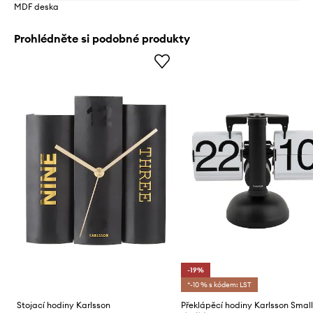
MDF deska
Prohlédněte si podobné produkty
-19%
*-10 % s kódem: LST
Stojací hodiny Karlsson
Překlápěcí hodiny Karlsson Small