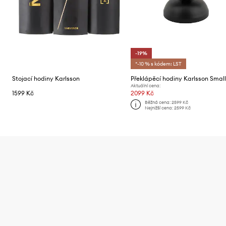
-19%
*-10 % s kódem: LST
Stojací hodiny Karlsson
Překlápěcí hodiny Karlsson Small
Aktuální cena:
1599 Kč
2099 Kč
Běžná cena:
2599 Kč
Nejnižší cena:
2599 Kč