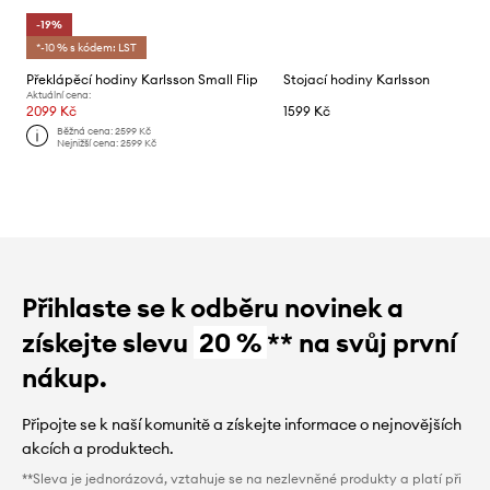
-19%
*-10 % s kódem: LST
Překlápěcí hodiny Karlsson Small Flip
Stojací hodiny Karlsson
Aktuální cena:
2099 Kč
1599 Kč
Běžná cena:
2599 Kč
Nejnižší cena:
2599 Kč
Přihlaste se k odběru novinek a
získejte slevu
20 %
** na svůj první
nákup.
Připojte se k naší komunitě a získejte informace o nejnovějších
akcích a produktech.
**Sleva je jednorázová, vztahuje se na nezlevněné produkty a platí při