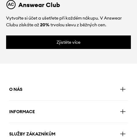
Answear Club
Vytvořte si účet a ušetřete při každém nákupu. V Answear
Clubu získáte až
20%
trvalou slevu z běžných cen.
Zjistěte více
O NÁS
INFORMACE
SLUŽBY ZÁKAZNÍKŮM