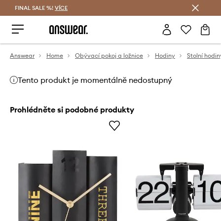
FINAL SALE %!
VÍCE
Ušetřete s Answear Club
Answear
Home
Obývací pokoj a ložnice
Hodiny
Stolní hodin
Tento produkt je momentálně nedostupný
Prohlédněte si podobné produkty