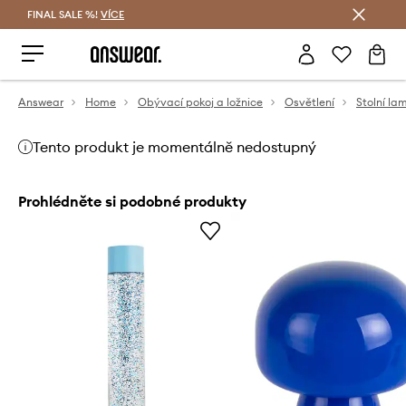
FINAL SALE %!
VÍCE
Ušetřete s Answear Club
Answear
Home
Obývací pokoj a ložnice
Osvětlení
Stolní la
Tento produkt je momentálně nedostupný
Prohlédněte si podobné produkty