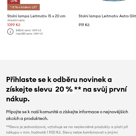
-21%
*-5 % s kódem: LST
Stolní lampa Leitmotiv 15 x 20 cm
Stolní lampa Leitmotiv Astro Glit
Aktuální cena:
1099 Kč
919 Kč
Běžná cena:
1399 Kč
Nejnižší cena:
1399 Kč
Přihlaste se k odběru novinek a
získejte slevu
20 %
** na svůj první
nákup.
Připojte se k naší komunitě a získejte informace o nejnovějších
akcích a produktech.
**Sleva je jednorázová, vztahuje se na nezlevněné produkty a platí při
nákupu v min. hodnotě 1 900 Kč. Slevu nelze kombinovat s jinými