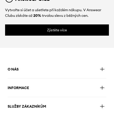
Vytvořte si účet a ušetřete při každém nákupu. V Answear
Clubu získáte až
20%
trvalou slevu z běžných cen.
Zjistěte více
O NÁS
INFORMACE
SLUŽBY ZÁKAZNÍKŮM