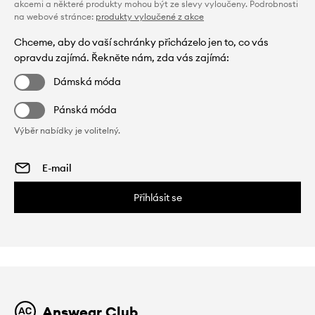
akcemi a některé produkty mohou být ze slevy vyloučeny. Podrobnosti
na webové stránce:
produkty vyloučené z akce
Chceme, aby do vaší schránky přicházelo jen to, co vás
opravdu zajímá. Řekněte nám, zda vás zajímá:
Dámská móda
Pánská móda
Výběr nabídky je volitelný.
Přihlásit se
Answear Club