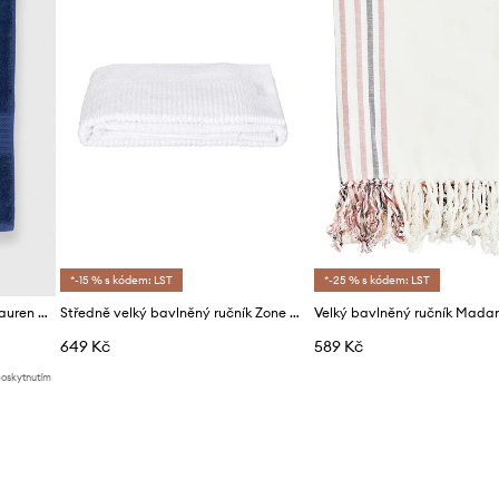
*-15 % s kódem: LST
*-25 % s kódem: LST
Velký bavlněný ručník Ralph Lauren Bath Sheet Player
Středně velký bavlněný ručník Zone Denmark 70 x 140 cm
649 Kč
589 Kč
poskytnutím