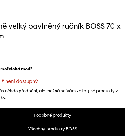
ně velký bavlněný ručník BOSS 70 x
m
ámořnická modř
již není dostupný
ás někdo předběhl, ale možná se Vám zalíbí jiné produkty z
dky.
Podobné produkty
Všechny produkty BOSS