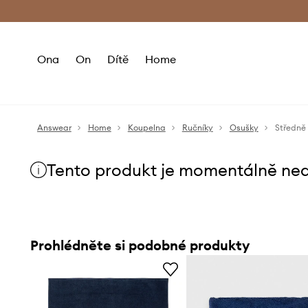
Premium Fashion Benefits
Doručení a vr
Ona
On
Dítě
Home
Answear
Home
Koupelna
Ručníky
Osušky
Středně 
Tento produkt je momentálně ne
Prohlédněte si podobné produkty