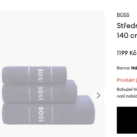
BOSS
Střed
140 c
1199 Kč
Barva:
n
Produkt 
Bohužel V
naší nabí