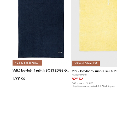
*-25 % s kódem: LST
*-5 % s kódem: LST
Velký bavlněný ručník BOSS EDGE Galaxy 100 x 150 cm
Aktuální cena:
1799 Kč
829 Kč
Běžná cena:
1199 Kč
Nejnižší cena za posledních 30 dnů před 
slevy:
859 Kč