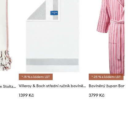
*-15 % s kódem: LST
*-25 % s kódem: LST
Villeroy & Boch střední ručník bavlněný 80 x 150 cm
Velký bavlněný ručník Madam Stoltz 100 x 180 cm
1399 Kč
3799 Kč