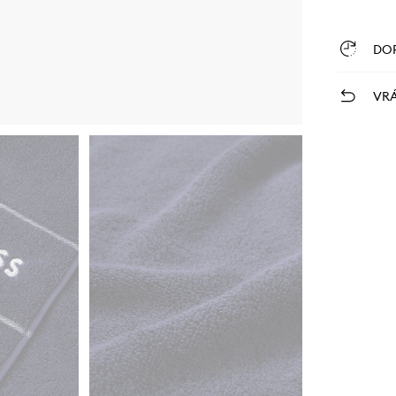
DO
VRÁ