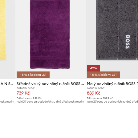
-19%
*-5 % s kódem: LST
*-5 % s kódem: LST
Malý bavlněný ručník BOSS PLAIN 50 x 70 cm
Středně velký bavlněný ručník BOSS Loft Dalhia 50 x 100 cm
Aktuální cena:
Aktuální cena:
739 Kč
889 Kč
Běžná cena:
999 Kč
Běžná cena:
1099 Kč
poskytnutím
Nejnižší cena za posledních 30 dnů před poskytnutím
Nejnižší cena za posledních 30 dnů pře
slevy:
769 Kč
slevy:
1099 Kč