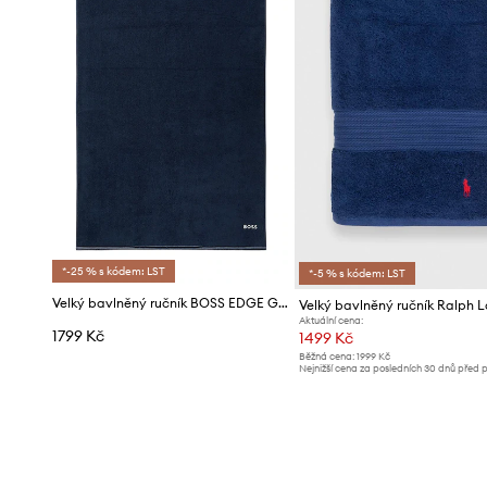
*-25 % s kódem: LST
*-5 % s kódem: LST
Velký bavlněný ručník BOSS EDGE Galaxy 100 x 150 cm
Aktuální cena:
1799 Kč
1499 Kč
Běžná cena:
1999 Kč
Nejnižší cena za posledních 30 dnů před 
slevy:
1599 Kč