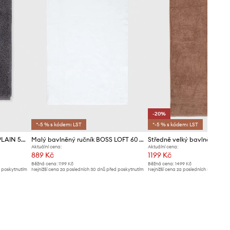
-20%
*-5 % s kódem: LST
*-5 % s kódem: LST
Malý bavlněný ručník BOSS PLAIN 50 x 70 cm
Malý bavlněný ručník BOSS LOFT 60 x 90 cm
Aktuální cena:
Aktuální cena:
889 Kč
1199 Kč
Běžná cena:
1199 Kč
Běžná cena:
1499 Kč
d poskytnutím
Nejnižší cena za posledních 30 dnů před poskytnutím
Nejnižší cena za posledních 30 dnů př
slevy:
919 Kč
slevy:
1499 Kč