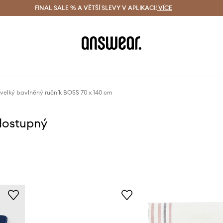
ácení zdarma (od 1800 Kč)
FINAL SALE % A VĚTŠÍ SLEVY V APLIKACI!
Doručení i do 24 h
VÍCE
Ušetřete s 
velký bavlněný ručník BOSS 70 x 140 cm
dostupný