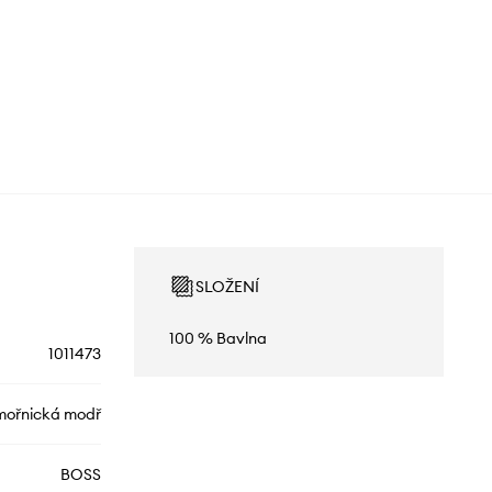
SLOŽENÍ
100 % Bavlna
1011473
ořnická modř
BOSS