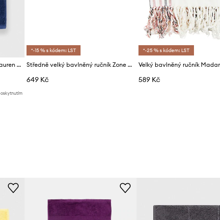
*-15 % s kódem: LST
*-25 % s kódem: LST
Velký bavlněný ručník Ralph Lauren Bath Sheet Player
Středně velký bavlněný ručník Zone Denmark 70 x 140 cm
649 Kč
589 Kč
poskytnutím