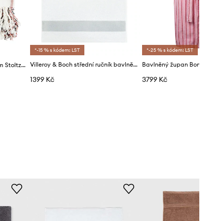
*-15 % s kódem: LST
*-25 % s kódem: LST
Villeroy & Boch střední ručník bavlněný 80 x 150 cm
Velký bavlněný ručník Madam Stoltz 100 x 180 cm
1399 Kč
3799 Kč