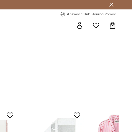
Answear Club
- 20 % na první objednávku
Answear Club
Journal
Pomoc