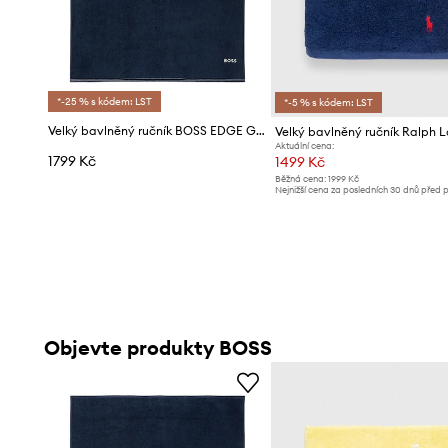
*-25 % s kódem: LST
*-5 % s kódem: LST
Velký bavlněný ručník BOSS EDGE Galaxy 100 x 150 cm
Aktuální cena:
1799 Kč
1499 Kč
Běžná cena:
1999 Kč
Nejnižší cena za posledních 30 dnů před 
slevy:
1599 Kč
Objevte produkty BOSS