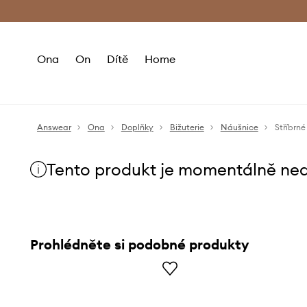
Premium Fashion Benefits
Doručení a vr
Ona
On
Dítě
Home
Answear
Ona
Doplňky
Bižuterie
Náušnice
Stříbr
Tento produkt je momentálně ne
Prohlédněte si podobné produkty