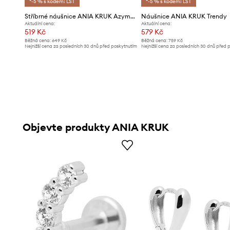
*-5 % s kódem: LST
*-5 % s kódem: LST
Stříbrné náušnice ANIA KRUK Azymut
Náušnice ANIA KRUK Trendy
Aktuální cena:
Aktuální cena:
519 Kč
579 Kč
Běžná cena:
649 Kč
Běžná cena:
759 Kč
Nejnižší cena za posledních 30 dnů před poskytnutím
Nejnižší cena za posledních 30 dnů před 
slevy:
649 Kč
slevy:
619 Kč
Objevte produkty ANIA KRUK