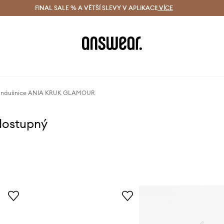
ácení zdarma (od 1800 Kč)
FINAL SALE % A VĚTŠÍ SLEVY V APLIKACI!
Doručení i do 24 h
VÍCE
Ušetřete s 
né náušnice ANIA KRUK GLAMOUR
dostupný