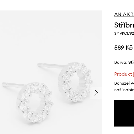
ANIA K
Stříb
SMVKC1792
589 Kč
Barva:
s
Produkt 
Bohužel V
naší nabí