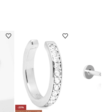
SMVKC1792
stříbrná
ANIA KRUK
-20%