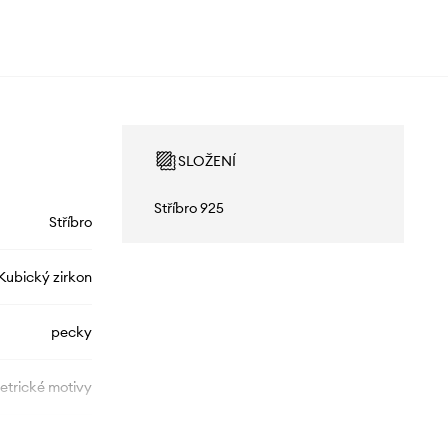
SLOŽENÍ
Stříbro 925
Stříbro
Kubický zirkon
pecky
trické motivy