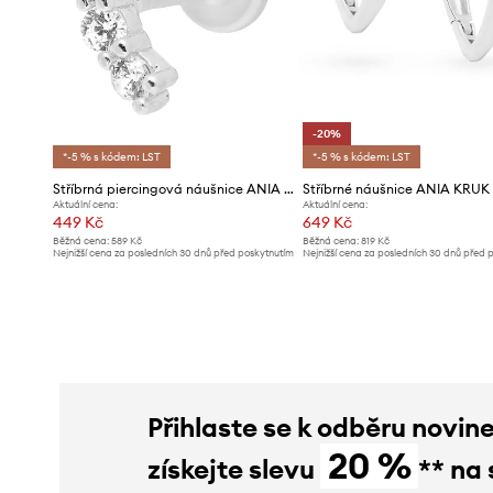
-20%
*-5 % s kódem: LST
*-5 % s kódem: LST
Stříbrná piercingová náušnice ANIA KRUK ROCK IT
Aktuální cena:
Aktuální cena:
449 Kč
649 Kč
Běžná cena:
589 Kč
Běžná cena:
819 Kč
Nejnižší cena za posledních 30 dnů před poskytnutím
Nejnižší cena za posledních 30 dnů před 
slevy:
479 Kč
slevy:
819 Kč
Přihlaste se k odběru novin
20 %
získejte slevu
** na 