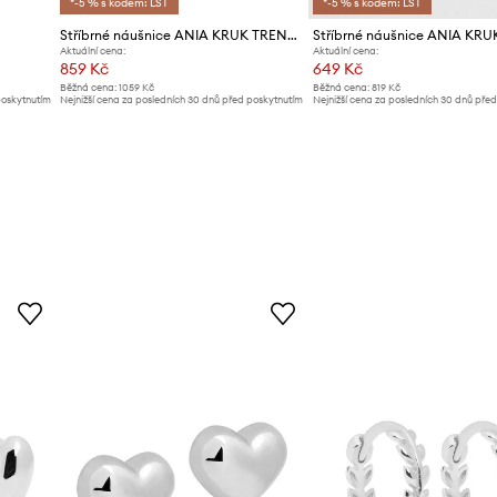
*-5 % s kódem: LST
*-5 % s kódem: LST
Stříbrné náušnice ANIA KRUK TRENDY
Aktuální cena:
Aktuální cena:
859 Kč
649 Kč
Běžná cena:
1059 Kč
Běžná cena:
819 Kč
poskytnutím
Nejnižší cena za posledních 30 dnů před poskytnutím
Nejnižší cena za posledních 30 dnů pře
slevy:
1059 Kč
slevy:
819 Kč