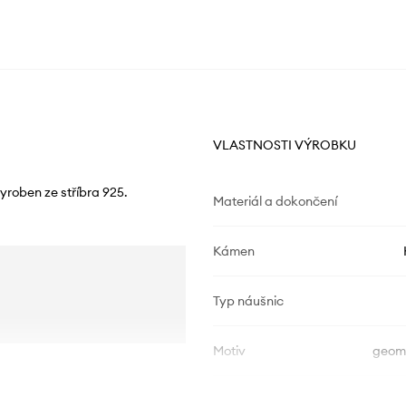
VLASTNOSTI VÝROBKU
roben ze stříbra 925.
Materiál a dokončení
Kámen
Typ náušnic
Motiv
geome