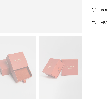
DO
VRÁ