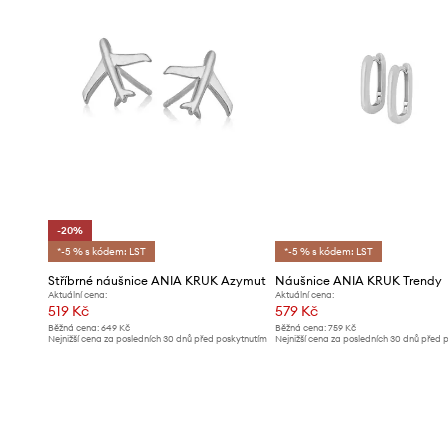
-20%
*-5 % s kódem: LST
*-5 % s kódem: LST
Stříbrné náušnice ANIA KRUK Azymut
Náušnice ANIA KRUK Trendy
Aktuální cena:
Aktuální cena:
519 Kč
579 Kč
Běžná cena:
649 Kč
Běžná cena:
759 Kč
Nejnižší cena za posledních 30 dnů před poskytnutím
Nejnižší cena za posledních 30 dnů před 
slevy:
649 Kč
slevy:
619 Kč