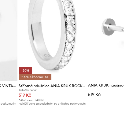
-20%
*-5 % s kódem: LST
Stříbrné náušnice ANIA KRUK VINTAGE
Stříbrná náušnice ANIA KRUK ROCK IT
Aktuální cena:
519 Kč
519 Kč
Běžná cena:
649 Kč
d poskytnutím
Nejnižší cena za posledních 30 dnů před poskytnutím
slevy:
649 Kč