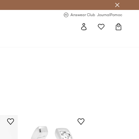
Answear Club
- 20 % na první objednávku
Answear Club
Journal
Pomoc