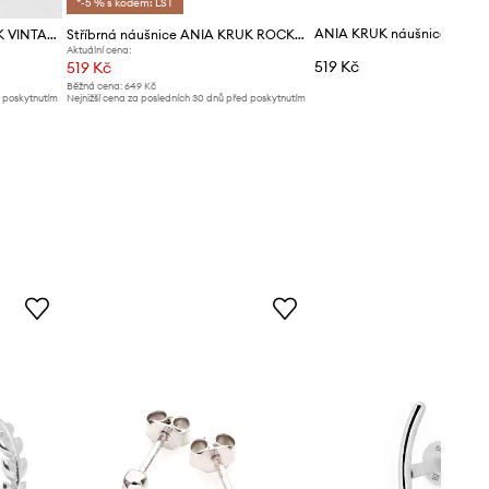
*-5 % s kódem: LST
Stříbrné náušnice ANIA KRUK VINTAGE
Stříbrná náušnice ANIA KRUK ROCK IT
Aktuální cena:
519 Kč
519 Kč
Běžná cena:
649 Kč
d poskytnutím
Nejnižší cena za posledních 30 dnů před poskytnutím
slevy:
649 Kč