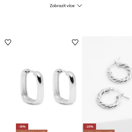
ÚDAJE O VÝROBKU
Zobrazit více
Kód výrobce
Barva
Značka
Výrobce
ID produktu
-18%
-20%