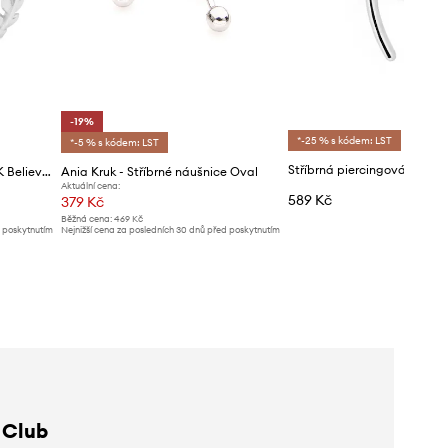
-19%
*-25 % s kódem: LST
*-5 % s kódem: LST
Stříbrné náušnice ANIA KRUK Believe
Ania Kruk - Stříbrné náušnice Oval
Aktuální cena:
589 Kč
379 Kč
Běžná cena:
469 Kč
d poskytnutím
Nejnižší cena za posledních 30 dnů před poskytnutím
slevy:
469 Kč
 Club