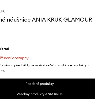
RUK
rné náušnice ANIA KRUK GLAMOUR
tříbrná
již není dostupný
ás někdo předběhl, ale možná se Vám zalíbí jiné produkty z
dky.
Podobné produkty
Všechny produkty ANIA KRUK