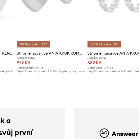
*-5 % s kódem: LST
*-5 % s kódem: LST
Stříbrné náušnice ANIA KRUK TRENDY
Stříbrné náušnice ANIA KRUK ROMANTICA
Aktuální cena:
Aktuální cena:
979 Kč
539 Kč
Běžná cena:
1499 Kč
Běžná cena:
709 Kč
poskytnutím
Nejnižší cena za posledních 30 dnů před poskytnutím
Nejnižší cena za posledních 30 dnů pře
slevy:
1039 Kč
slevy:
569 Kč
ek a
svůj první
Answear