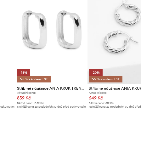
-18%
-20%
*-5 % s kódem: LST
*-5 % s kódem: LST
Stříbrné náušnice ANIA KRUK TRENDY
Aktuální cena:
Aktuální cena:
859 Kč
649 Kč
Běžná cena:
1059 Kč
Běžná cena:
819 Kč
poskytnutím
Nejnižší cena za posledních 30 dnů před poskytnutím
Nejnižší cena za posledních 30 dnů pře
slevy:
1059 Kč
slevy:
819 Kč