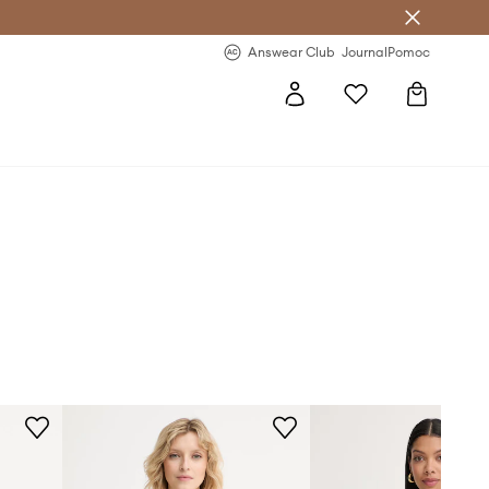
Answear Club
- 20 % na první objednávku
Answear Club
Journal
Pomoc