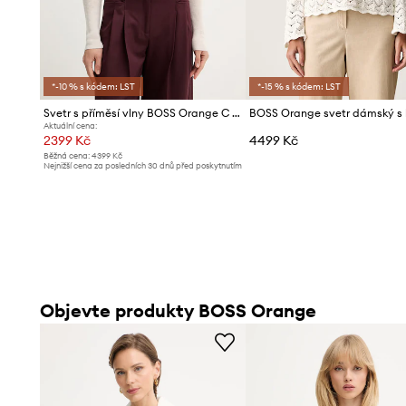
*-10 % s kódem: LST
*-15 % s kódem: LST
Svetr s příměsí vlny BOSS Orange C Falmon
Aktuální cena:
2399 Kč
4499 Kč
Běžná cena:
4399 Kč
Nejnižší cena za posledních 30 dnů před poskytnutím
slevy:
2499 Kč
Objevte produkty BOSS Orange