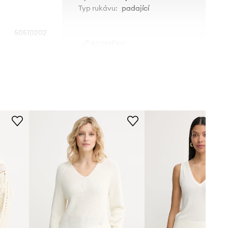
Typ rukávu
:
padající
50510202
ROZMĚRY
béžová
Modelka na fotografii je 176 cm
vysoká a má na sobě velikost S
BOSS Orange
Standardní velikost
Doporučujeme zvolit velikost, kterou
běžně nosíte.
Tabulka velikosti