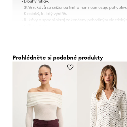
- Dlouhý rukáv.
- Střih rukávů se sníženou linií ramen neomezuje pohyblivo
- Klasický, kulatý výstřih.
- Rukávy a spodní okraj zakončeny pohodlným elastick
- Délka: 58 cm.
- Šířka v podpaží: 52 cm.
- Rozměry pro velikost: S.
Prohlédněte si podobné produkty