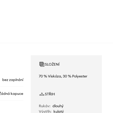
SLOŽENÍ
70 % Viskóza, 30 % Polyester
bez zapínání
Žádná kapuce
STŘIH
Rukáv
:
dlouhý
Výstřih
:
kulatý