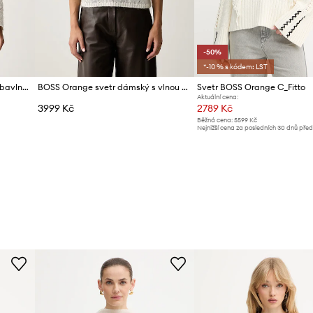
-50%
*-10 % s kódem: LST
BOSS Orange svetr dámský s bavlnou C_Folsena
BOSS Orange svetr dámský s vlnou C_Farezza
Svetr BOSS Orange C_Fitto
Aktuální cena:
3999 Kč
2789 Kč
Běžná cena:
5599 Kč
Nejnižší cena za posledních 30 dnů pře
slevy:
5599 Kč