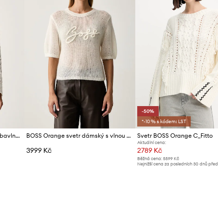
-50%
*-10 % s kódem: LST
BOSS Orange svetr dámský s bavlnou C_Folsena
BOSS Orange svetr dámský s vlnou C_Farezza
Svetr BOSS Orange C_Fitto
Aktuální cena:
3999 Kč
2789 Kč
Běžná cena:
5599 Kč
Nejnižší cena za posledních 30 dnů pře
slevy:
5599 Kč