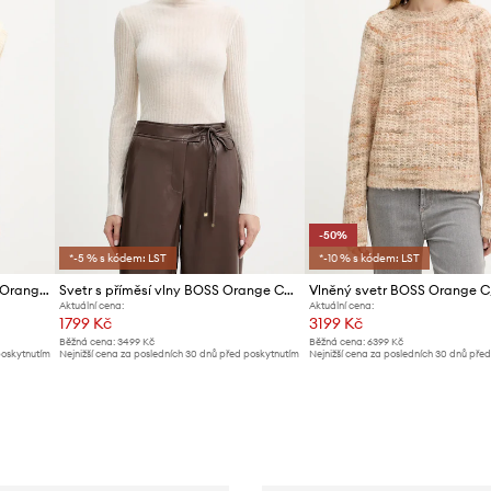
-50%
*-5 % s kódem: LST
*-10 % s kódem: LST
Vesta s přídavkem vlny BOSS Orange C_Fastina
Svetr s příměsí vlny BOSS Orange C_Fenni
Aktuální cena:
Aktuální cena:
1799 Kč
3199 Kč
Běžná cena:
3499 Kč
Běžná cena:
6399 Kč
poskytnutím
Nejnižší cena za posledních 30 dnů před poskytnutím
Nejnižší cena za posledních 30 dnů pře
slevy:
1899 Kč
slevy:
6399 Kč