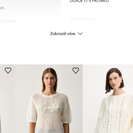
ÚDAJE O VÝROBKU
st.
Kód výrobce
ým lemem.
Zobrazit více
Barva
Značka
Výrobce
ID produktu