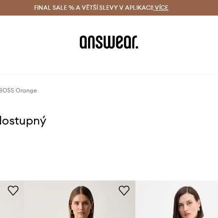
ácení zdarma (od 1800 Kč)
FINAL SALE % A VĚTŠÍ SLEVY V APLIKACI!
Doručení i do 24 h
VÍCE
Ušetřete s 
 BOSS Orange
dostupný