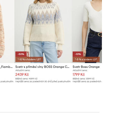
-50%
-10%
*-10 % s kódem: LST
*-5 % s kódem: LST
Vlněný svetr BOSS Orange C_Fiambella
Svetr s příměsí vlny BOSS Orange C_Farombo
Svetr Boss Orange
Aktuální cena:
Aktuální cena:
2439 Kč
1799 Kč
Běžná cena:
4899 Kč
Běžná cena:
3399 Kč
d poskytnutím
Nejnižší cena za posledních 30 dnů před poskytnutím
Nejnižší cena za posledních 30 dnů př
slevy:
4899 Kč
slevy:
1999 Kč