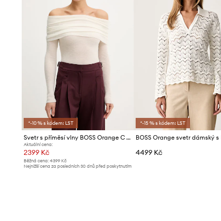
*-10 % s kódem: LST
*-15 % s kódem: LST
Svetr s příměsí vlny BOSS Orange C Falmon
Aktuální cena:
2399 Kč
4499 Kč
Běžná cena:
4399 Kč
Nejnižší cena za posledních 30 dnů před poskytnutím
slevy:
2499 Kč