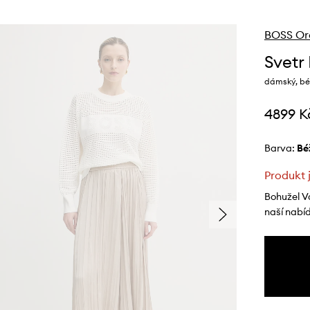
BOSS Or
Svetr
dámský, bé
4899 K
Barva:
b
Produkt 
Bohužel V
naší nabí