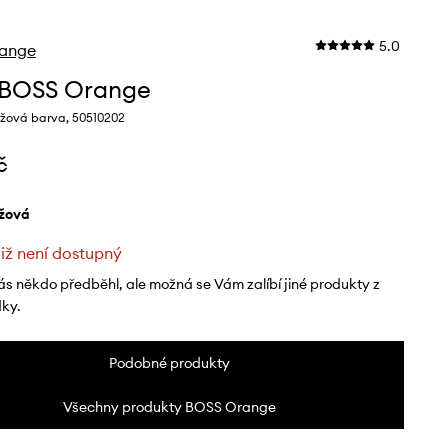
5.0
ange
 BOSS Orange
žová barva, 50510202
č
éžová
již není dostupný
ás někdo předběhl, ale možná se Vám zalíbí jiné produkty z
dky.
Podobné produkty
Všechny produkty BOSS Orange