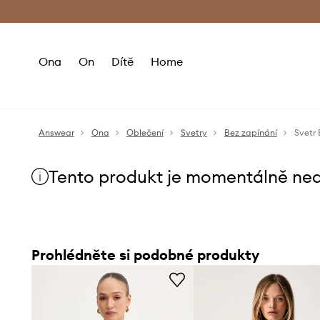
Premium Fashion Benefits
Doručení a vr
Ona
On
Dítě
Home
Answear
Ona
Oblečení
Svetry
Bez zapínání
Svetr
Tento produkt je momentálně ne
Prohlédněte si podobné produkty