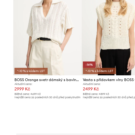
-16%
*-10 % s kódem: LST
*-10 % s kódem: LST
BOSS Orange svetr dámský s bavlnou C Fordeaux
Aktuální cena:
Aktuální cena:
2999 Kč
2499 Kč
Běžná cena:
4699 Kč
Běžná cena:
4899 Kč
Nejnižší cena za posledních 30 dnů před poskytnutím
Nejnižší cena za posledních 30 dnů před 
slevy:
3099 Kč
slevy:
2999 Kč