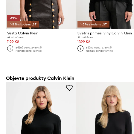
-21%
*-5 % s kódem: LST
*-5 % s kódem: LST
Vesta Calvin Klein
Svetr s příměsí vlny Calvin Klein
Aktuální cena:
Aktuální cena:
1199 Kč
1399 Kč
Běžná cena:
2489 Kč
Běžná cena:
2789 Kč
Nejnižší cena:
1519 Kč
Nejnižší cena:
1499 Kč
Objevte produkty Calvin Klein