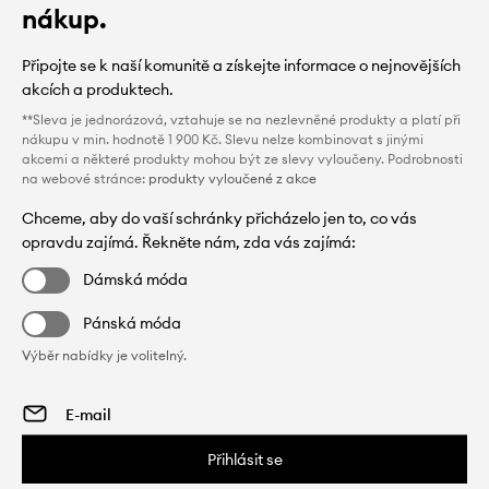
nákup.
Připojte se k naší komunitě a získejte informace o nejnovějších
akcích a produktech.
**Sleva je jednorázová, vztahuje se na nezlevněné produkty a platí při
nákupu v min. hodnotě 1 900 Kč. Slevu nelze kombinovat s jinými
akcemi a některé produkty mohou být ze slevy vyloučeny. Podrobnosti
na webové stránce:
produkty vyloučené z akce
Chceme, aby do vaší schránky přicházelo jen to, co vás
opravdu zajímá. Řekněte nám, zda vás zajímá:
Dámská móda
Pánská móda
Výběr nabídky je volitelný.
Přihlásit se