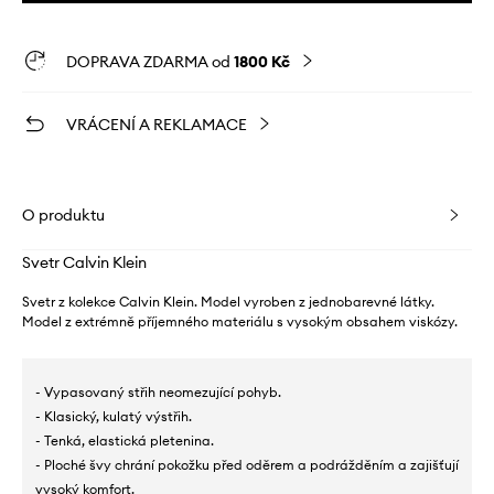
DOPRAVA ZDARMA od
1800 Kč
VRÁCENÍ A REKLAMACE
O produktu
Svetr Calvin Klein
Svetr z kolekce Calvin Klein. Model vyroben z jednobarevné látky.
Model z extrémně příjemného materiálu s vysokým obsahem viskózy.
- Vypasovaný střih neomezující pohyb.
- Klasický, kulatý výstřih.
- Tenká, elastická pletenina.
- Ploché švy chrání pokožku před oděrem a podrážděním a zajišťují
vysoký komfort.