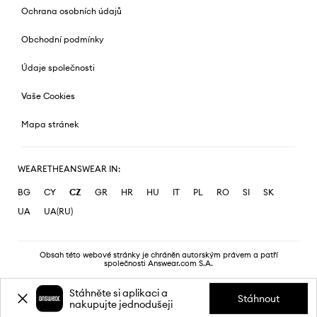
Ochrana osobních údajů
Obchodní podmínky
Údaje společnosti
Vaše Cookies
Mapa stránek
WEARETHEANSWEAR IN:
BG
CY
CZ
GR
HR
HU
IT
PL
RO
SI
SK
UA
UA(RU)
Obsah této webové stránky je chráněn autorským právem a patří
společnosti Answear.com S.A.
Stáhněte si aplikaci a
Stáhnout
nakupujte jednodušeji