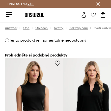
FINAL SALE %!
VÍCE
Ušetřete s Answear Club
Answear
Ona
Oblečení
Svetry
Bez zapínání
Svetr Calvin
Tento produkt je momentálně nedostupný
Prohlédněte si podobné produkty