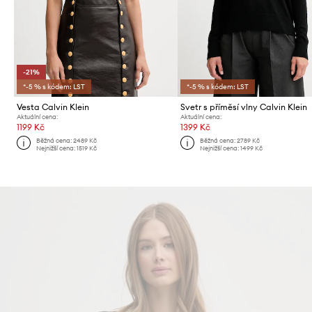
-21%
*-5 % s kódem: LST
*-5 % s kódem: LST
Vesta Calvin Klein
Svetr s příměsí vlny Calvin Klein
Aktuální cena:
Aktuální cena:
1199 Kč
1399 Kč
Běžná cena:
2489 Kč
Běžná cena:
2789 Kč
Nejnižší cena:
1519 Kč
Nejnižší cena:
1499 Kč