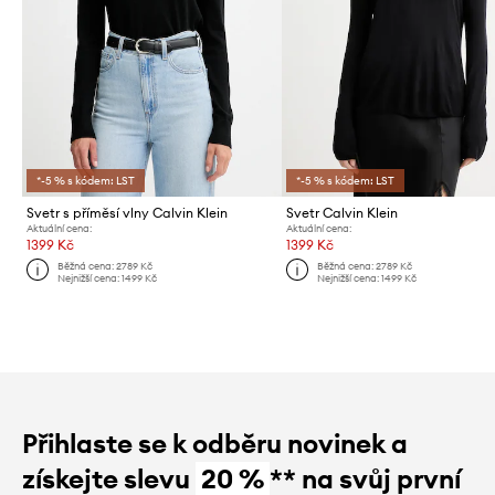
*-5 % s kódem: LST
*-5 % s kódem: LST
Svetr s příměsí vlny Calvin Klein
Svetr Calvin Klein
Aktuální cena:
Aktuální cena:
1399 Kč
1399 Kč
Běžná cena:
2789 Kč
Běžná cena:
2789 Kč
Nejnižší cena:
1499 Kč
Nejnižší cena:
1499 Kč
Přihlaste se k odběru novinek a
získejte slevu
20 %
** na svůj první