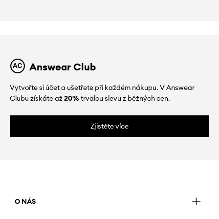
Answear Club
Vytvořte si účet a ušetřete při každém nákupu. V Answear
Clubu získáte až
20%
trvalou slevu z běžných cen.
Zjistěte více
O NÁS