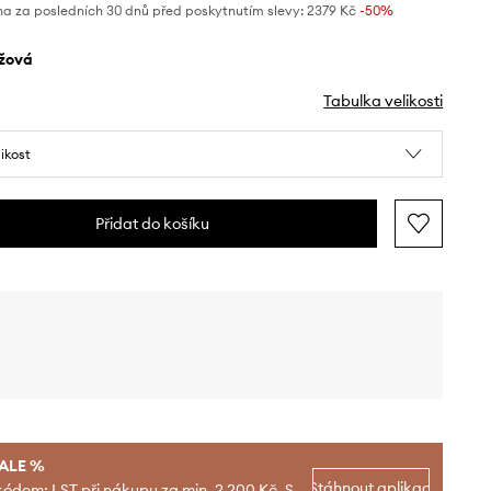
na za posledních 30 dnů před poskytnutím slevy:
2379 Kč
 -50%
ůžová
Tabulka velikosti
likost
Přidat do košíku
SALE %
Stáhnout aplikaci
kódem: LST při nákupu za min. 2 200 Kč. S