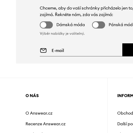
Chceme, aby do vaší schránky přicházelo jen to
zajímá. Řekněte nám, zda vás zajímá:
Dámská móda
Pánská mó
Výběr nabídky je volitelný.
O NÁS
INFOR
O Answear.cz
Obchod
Recenze Answear.cz
Další p