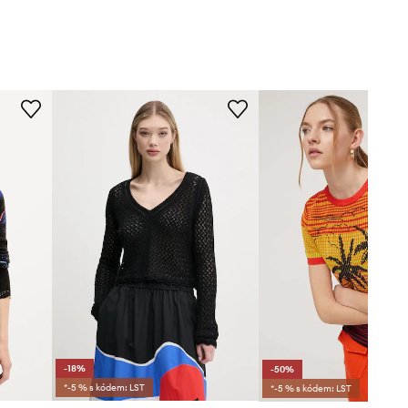
-18%
-50%
*-5 % s kódem: LST
*-5 % s kódem: LST