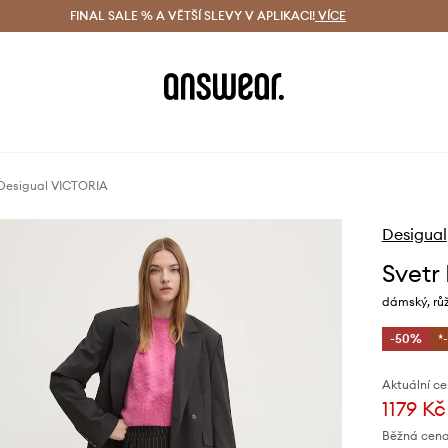
ácení zdarma (od 1800 Kč)
FINAL SALE % A VĚTŠÍ SLEVY V APLIKACI!
Doručení i do 24 h
VÍCE
Ušetřete s 
 Desigual VICTORIA
Desigual
Svetr
dámský, rů
-50%
*
Aktuální ce
1179 Kč
Běžná cena