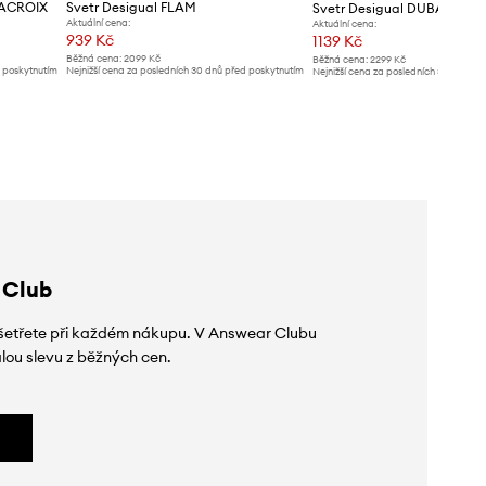
LACROIX
Svetr Desigual FLAM
Svetr Desigual DUBAI
Aktuální cena:
Aktuální cena:
939 Kč
1139 Kč
Běžná cena:
2099 Kč
Běžná cena:
2299 Kč
d poskytnutím
Nejnižší cena za posledních 30 dnů před poskytnutím
Nejnižší cena za posledních 30 dnů př
slevy:
1149 Kč
slevy:
2299 Kč
 Club
 ušetřete při každém nákupu. V Answear Clubu
lou slevu z běžných cen.