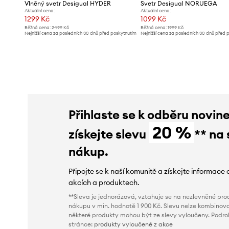
Vlněný svetr Desigual HYDER
Svetr Desigual NORUEGA
Aktuální cena:
Aktuální cena:
1299 Kč
1099 Kč
Běžná cena:
2499 Kč
Běžná cena:
1999 Kč
Nejnižší cena za posledních 30 dnů před poskytnutím
Nejnižší cena za posledních 30 dnů před 
slevy:
1399 Kč
slevy:
1199 Kč
Přihlaste se k odběru novin
20 %
získejte slevu
** na 
nákup.
Připojte se k naší komunitě a získejte informace 
akcích a produktech.
**Sleva je jednorázová, vztahuje se na nezlevněné prod
nákupu v min. hodnotě 1 900 Kč. Slevu nelze kombinova
některé produkty mohou být ze slevy vyloučeny. Podr
stránce:
produkty vyloučené z akce