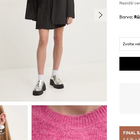
Nejnižší ce
Barva:
r
Zvolte ve
FINAL 
*-5 % s 