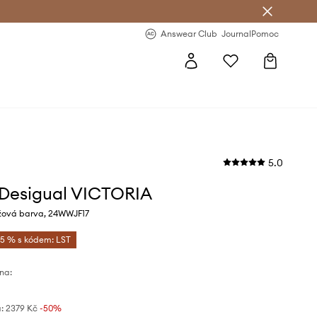
Answear Club
- 20 % na první objednávku
Answear Club
Journal
Pomoc
5.0
 Desigual VICTORIA
žová barva, 24WWJF17
-5 % s kódem: LST
na:
:
2379 Kč
-50%