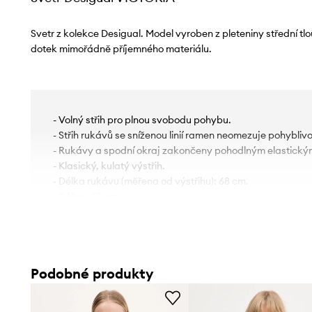
Svetr z kolekce Desigual. Model vyroben z pleteniny střední tl
dotek mimořádně příjemného materiálu.
- Volný střih pro plnou svobodu pohybu.
- Střih rukávů se sníženou linií ramen neomezuje pohyblivo
- Rukávy a spodní okraj zakončeny pohodlným elastick
- Klasický, kulatý výstřih.
- Délka rukávu (měřena od výstřihu): 68 cm.
- Délka: 45 cm.
- Šířka v podpaží: 54 cm.
- Rozměry pro velikost: S.
Podobné produkty