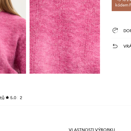
kódem FI
DO
VRÁ
tů
5.0
2
VLASTNOSTI VÝROBKU