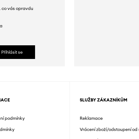
, co vás opravdu
da
Přihlásit se
MACE
SLUŽBY ZÁKAZNÍKŮM
ní podmínky
Reklamace
odmínky
Vrácení zboží/odstoupení od