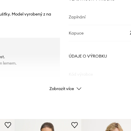
oušťky. Model vyrobený z na
Zapínání
Kapuce
ÚDAJE O VÝROBKU
st.
ým lemem.
Kód výrobce
Zobrazit více
Barva
Značka
Výrobce