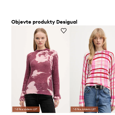
Objevte produkty Desigual
*-5 % s kódem: LST
*-5 % s kódem: LST