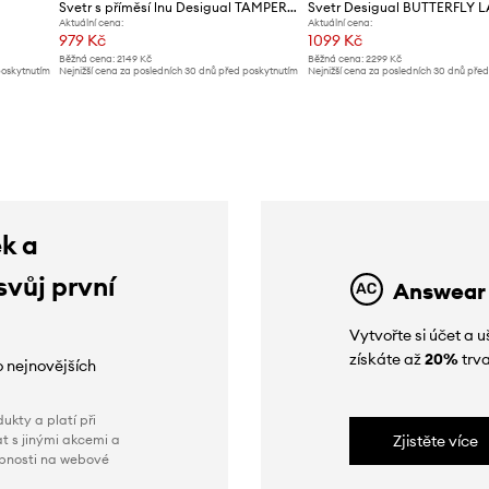
Svetr s příměsí lnu Desigual TAMPERE
Svetr Desigual BUTTERFLY 
Aktuální cena:
Aktuální cena:
979 Kč
1099 Kč
Běžná cena:
2149 Kč
Běžná cena:
2299 Kč
poskytnutím
Nejnižší cena za posledních 30 dnů před poskytnutím
Nejnižší cena za posledních 30 dnů pře
slevy:
1009 Kč
slevy:
1299 Kč
ek a
svůj první
Answear
Vytvořte si účet a
získáte až
20%
trva
o nejnovějších
ukty a platí při
t s jinými akcemi a
Zjistěte více
obnosti na webové