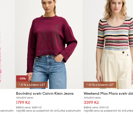
ID produktu
-10%
*-5 % s kódem: LST
*-10 % s kódem: LST
Bavlněný svetr Calvin Klein Jeans
Aktuální cena:
Aktuální cena:
1799 Kč
3399 Kč
Běžná cena:
3289 Kč
Běžná cena:
5199 Kč
poskytnutím
Nejnižší cena za posledních 30 dnů před poskytnutím
Nejnižší cena za posledních 30 dnů pře
slevy:
1999 Kč
slevy:
3599 Kč