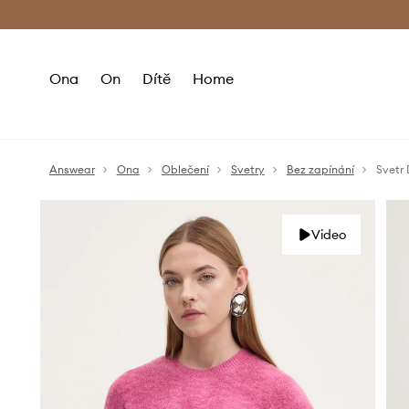
Premium Fashion Benefits
Doručení a vr
Ona
On
Dítě
Home
Answear
Ona
Oblečení
Svetry
Bez zapínání
Svetr
Video