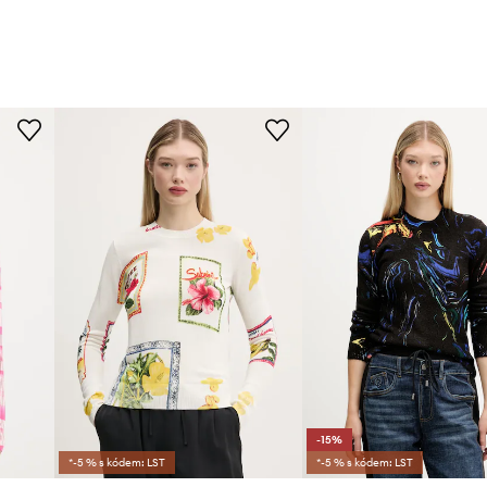
-15%
*-5 % s kódem: LST
*-5 % s kódem: LST