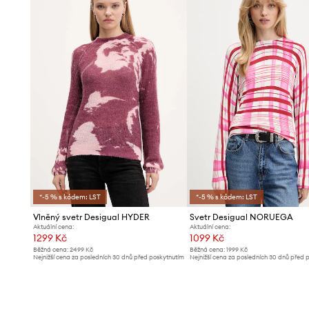
*-5 % s kódem: LST
*-5 % s kódem: LST
Vlněný svetr Desigual HYDER
Svetr Desigual NORUEGA
Aktuální cena:
Aktuální cena:
1299 Kč
1099 Kč
Běžná cena:
2499 Kč
Běžná cena:
1999 Kč
Nejnižší cena za posledních 30 dnů před poskytnutím
Nejnižší cena za posledních 30 dnů před 
slevy:
1399 Kč
slevy:
1199 Kč