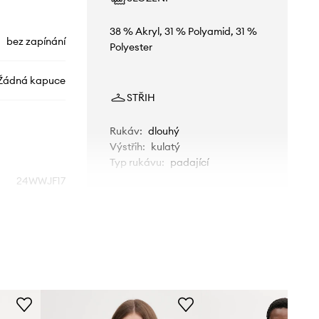
38 % Akryl, 31 % Polyamid, 31 %
bez zapínání
Polyester
Žádná kapuce
STŘIH
Rukáv
:
dlouhý
Výstřih
:
kulatý
Typ rukávu
:
padající
24WWJF17
růžová
Desigual