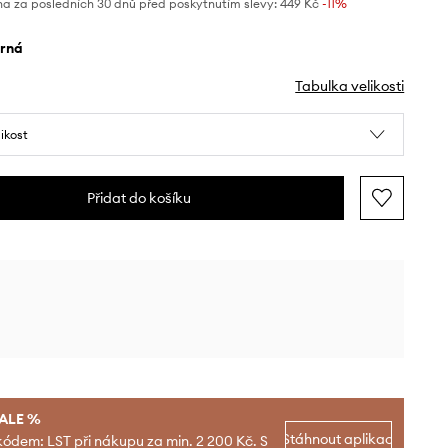
na za posledních 30 dnů před poskytnutím slevy:
449 Kč
 -11%
erná
Tabulka velikosti
likost
Přidat do košíku
SALE %
Stáhnout aplikaci
kódem: LST při nákupu za min. 2 200 Kč. S