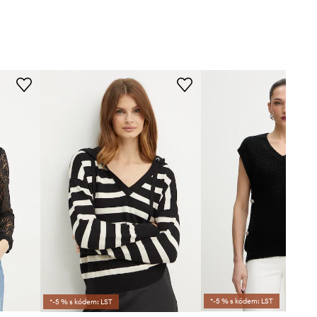
*-5 % s kódem: LST
*-5 % s kódem: LST