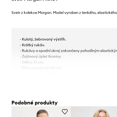
Svetr z kolekce Morgan. Model vyroben z tenkého, elastického
- Kulatý, žebrovaný výstřih.
- Krátký rukáv.
- Rukávy a spodní okraj zakončeny pohodlným elastick
- Zajímavý úplet tkaniny.
- Délka: 51 cm.
- Šířka v podpaží: 44 cm.
- Rozměry pro velikost: S.
Podobné produkty