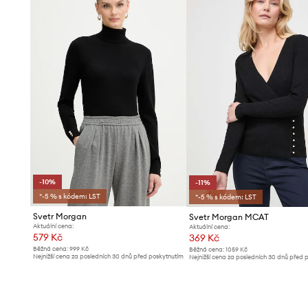
-10%
-11%
*-5 % s kódem: LST
*-5 % s kódem: LST
Svetr Morgan
Svetr Morgan MCAT
Aktuální cena:
Aktuální cena:
579 Kč
369 Kč
Běžná cena:
999 Kč
Běžná cena:
1059 Kč
Nejnižší cena za posledních 30 dnů před poskytnutím
Nejnižší cena za posledních 30 dnů před 
slevy:
649 Kč
slevy:
419 Kč