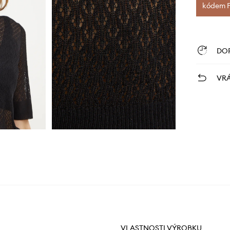
kódem FI
DO
VRÁ
VLASTNOSTI VÝROBKU