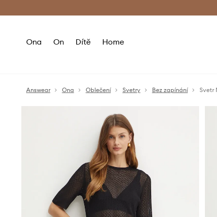
Premium Fashion Benefits
Doručení a vr
Ona
On
Dítě
Home
Answear
Ona
Oblečení
Svetry
Bez zapínání
Svetr