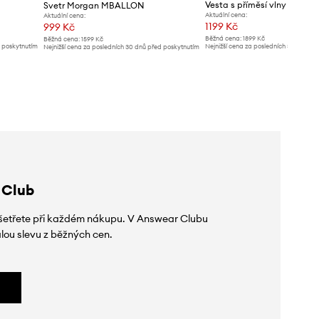
Vesta s příměsí vlny Morg
Svetr Morgan MBALLON
Aktuální cena:
Aktuální cena:
1199 Kč
999 Kč
Běžná cena:
1899 Kč
Běžná cena:
1599 Kč
d poskytnutím
Nejnižší cena za posledních 30 dnů př
Nejnižší cena za posledních 30 dnů před poskytnutím
slevy:
1319 Kč
slevy:
1069 Kč
 Club
 ušetřete při každém nákupu. V Answear Clubu
lou slevu z běžných cen.