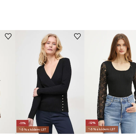
-12%
-11%
*-5 % s kódem: LST
*-5 % s kódem: LST