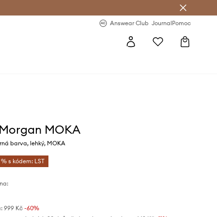
Answear Club
- 20 % na první objednávku
Answear Club
Journal
Pomoc
r Morgan MOKA
rná barva, lehký, MOKA
5 % s kódem: LST
na:
:
999 Kč
-60%