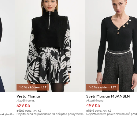
ID produktu
*-5 % s kódem: LST
*-5 % s kódem: LST
Vesta Morgan
Svetr Morgan MBANBI.N
Aktuální cena:
Aktuální cena:
529 Kč
499 Kč
Běžná cena:
999 Kč
Běžná cena:
709 Kč
Nejnižší cena za posledních 30 dnů před poskytnutím
Nejnižší cena za posledních 30 dnů pře
poskytnutím
slevy:
559 Kč
slevy:
529 Kč