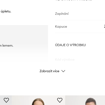
 úpletu.
Zapínání
Kapuce
ÚDAJE O VÝROBKU
ým lemem.
Kód výrobce
Zobrazit více
Barva
Značka
Výrobce