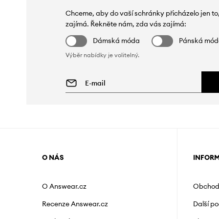
Chceme, aby do vaší schránky přicházelo jen to
zajímá. Řekněte nám, zda vás zajímá:
Dámská móda
Pánská mó
Výběr nabídky je volitelný.
O NÁS
INFOR
O Answear.cz
Obchod
Recenze Answear.cz
Další p