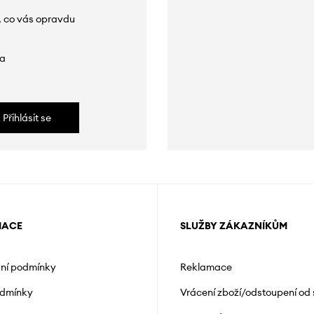
, co vás opravdu
da
Přihlásit se
MACE
SLUŽBY ZÁKAZNÍKŮM
ní podmínky
Reklamace
odmínky
Vrácení zboží/odstoupení od