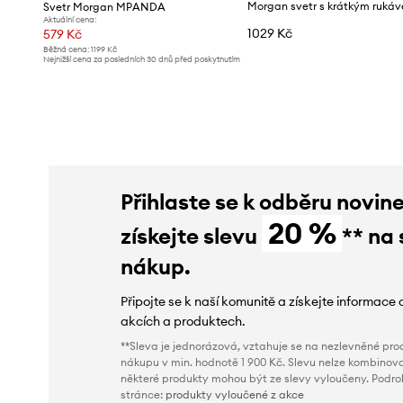
Svetr Morgan MPANDA
Aktuální cena:
1029 Kč
579 Kč
Běžná cena:
1199 Kč
Nejnižší cena za posledních 30 dnů před poskytnutím
slevy:
649 Kč
Přihlaste se k odběru novin
20 %
získejte slevu
** na 
nákup.
Připojte se k naší komunitě a získejte informace 
akcích a produktech.
**Sleva je jednorázová, vztahuje se na nezlevněné prod
nákupu v min. hodnotě 1 900 Kč. Slevu nelze kombinova
některé produkty mohou být ze slevy vyloučeny. Podr
stránce:
produkty vyloučené z akce