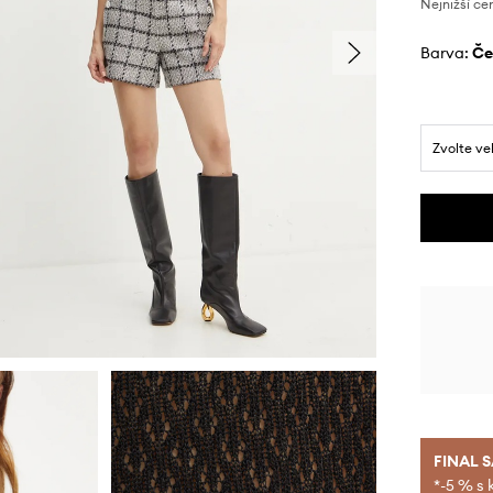
Nejnižší ce
Barva:
č
Zvolte ve
FINAL 
*-5 % s 