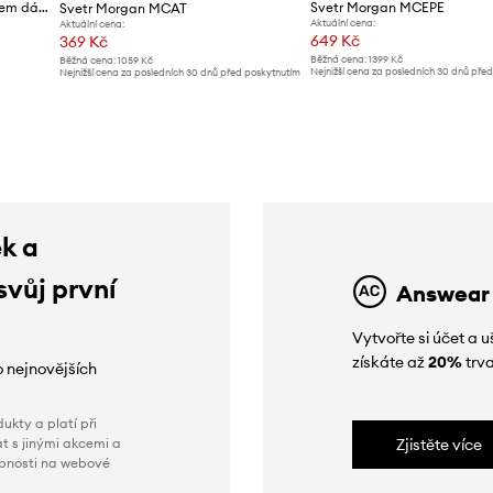
Morgan svetr s krátkým rukávem dámský s viskózou
Svetr Morgan MCEPE
Svetr Morgan MCAT
Aktuální cena:
Aktuální cena:
649 Kč
369 Kč
Běžná cena:
1399 Kč
Běžná cena:
1059 Kč
Nejnižší cena za posledních 30 dnů pře
Nejnižší cena za posledních 30 dnů před poskytnutím
slevy:
739 Kč
slevy:
419 Kč
ek a
svůj první
Answear
Vytvořte si účet a
získáte až
20%
trva
o nejnovějších
ukty a platí při
t s jinými akcemi a
Zjistěte více
obnosti na webové