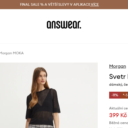
ácení zdarma (od 1800 Kč)
FINAL SALE % A VĚTŠÍ SLEVY V APLIKACI!
Doručení i do 24 h
VÍCE
Ušetřete s 
 Morgan MOKA
Morgan
Svet
dámský, če
-11%
*-
Aktuální ce
399 Kč
Běžná cena