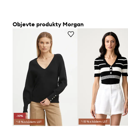
Objevte produkty Morgan
-10%
*-15 % s kódem: LST
*-5 % s kódem: LST