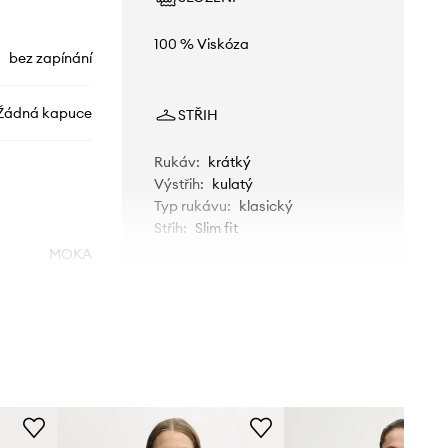
100 % Viskóza
bez zapínání
Žádná kapuce
STŘIH
Rukáv
:
krátký
Výstřih
:
kulatý
Typ rukávu
:
klasický
Střih
:
Slim fit
MOKA
černá
Morgan