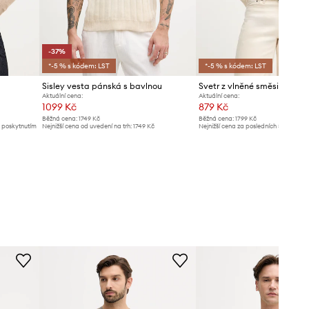
-37%
*-5 % s kódem: LST
*-5 % s kódem: LST
Sisley vesta pánská s bavlnou
Svetr z vlněné směsi Sisley
Aktuální cena:
Aktuální cena:
1099 Kč
879 Kč
Běžná cena:
1749 Kč
Běžná cena:
1799 Kč
d poskytnutím
Nejnižší cena od uvedení na trh:
1749 Kč
Nejnižší cena za posledních 30 dnů př
slevy:
899 Kč