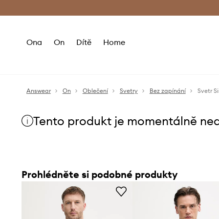
Premium Fashion Benefits
Doručení a vr
Ona
On
Dítě
Home
Answear
On
Oblečení
Svetry
Bez zapínání
Svetr Si
Tento produkt je momentálně ne
Prohlédněte si podobné produkty