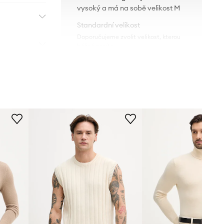
vysoký a má na sobě velikost M
Standardní velikost
Doporučujeme zvolit velikost, kterou
běžně nosíte.
Tabulka velikosti