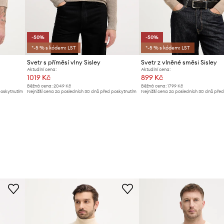
-50%
-50%
*-5 % s kódem: LST
*-5 % s kódem: LST
Svetr s příměsí vlny Sisley
Svetr z vlněné směsi Sisley
Aktuální cena:
Aktuální cena:
1019 Kč
899 Kč
Běžná cena:
2049 Kč
Běžná cena:
1799 Kč
poskytnutím
Nejnižší cena za posledních 30 dnů před poskytnutím
Nejnižší cena za posledních 30 dnů pře
slevy:
2049 Kč
slevy:
1799 Kč