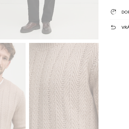
DO
VRÁ