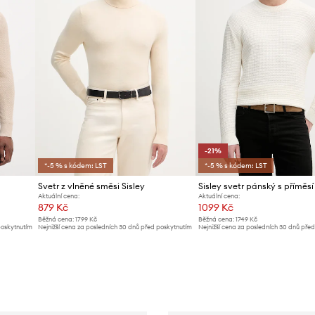
-21%
*-5 % s kódem: LST
*-5 % s kódem: LST
Svetr z vlněné směsi Sisley
Sisley svetr pánský s příměsí
Aktuální cena:
Aktuální cena:
879 Kč
1099 Kč
Běžná cena:
1799 Kč
Běžná cena:
1749 Kč
poskytnutím
Nejnižší cena za posledních 30 dnů před poskytnutím
Nejnižší cena za posledních 30 dnů pře
slevy:
899 Kč
slevy:
1399 Kč