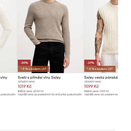
-50%
-37%
*-5 % s kódem: LST
*-5 % s kódem: LST
 vlny
Svetr s příměsí vlny Sisley
Sisley vesta pánská s bavl
Aktuální cena:
Aktuální cena:
1019 Kč
1099 Kč
Běžná cena:
2049 Kč
Běžná cena:
1749 Kč
d poskytnutím
Nejnižší cena za posledních 30 dnů před poskytnutím
Nejnižší cena od uvedení na trh:
1749 K
slevy:
2049 Kč