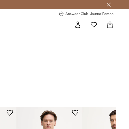
Answear Club
- 20 % na první objednávku
Answear Club
Journal
Pomoc