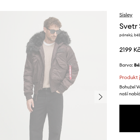
Sisley
Svetr 
pánský, bé
2199 K
Barva:
b
Produkt 
Bohužel V
naší nabí