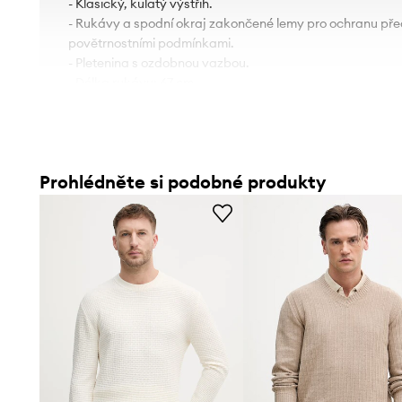
- Klasický, kulatý výstřih.
- Rukávy a spodní okraj zakončené lemy pro ochranu pře
povětrnostními podmínkami.
- Pletenina s ozdobnou vazbou.
- Délka rukávu: 67 cm.
- Délka: 62 cm.
- Šířka v podpaží: 50 cm.
- Rozměry pro velikost: M.
Prohlédněte si podobné produkty