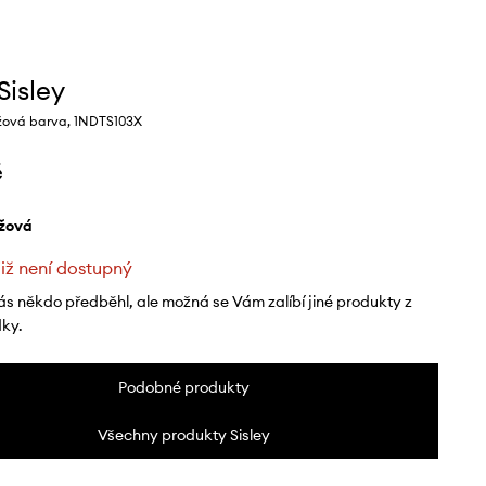
Sisley
žová barva, 1NDTS103X
č
éžová
již není dostupný
ás někdo předběhl, ale možná se Vám zalíbí jiné produkty z
dky.
Podobné produkty
Všechny produkty Sisley