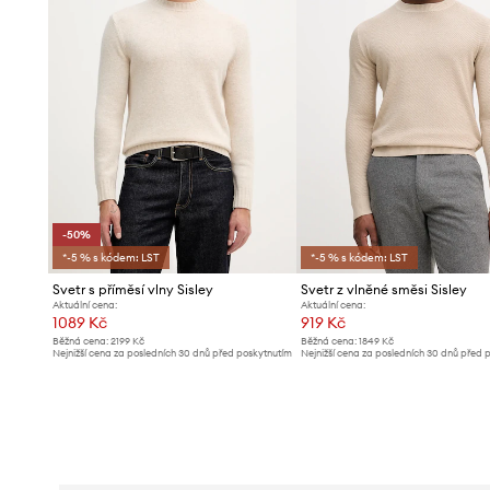
-50%
*-5 % s kódem: LST
*-5 % s kódem: LST
Svetr s příměsí vlny Sisley
Svetr z vlněné směsi Sisley
Aktuální cena:
Aktuální cena:
1089 Kč
919 Kč
Běžná cena:
2199 Kč
Běžná cena:
1849 Kč
Nejnižší cena za posledních 30 dnů před poskytnutím
Nejnižší cena za posledních 30 dnů před 
slevy:
2199 Kč
slevy:
1009 Kč