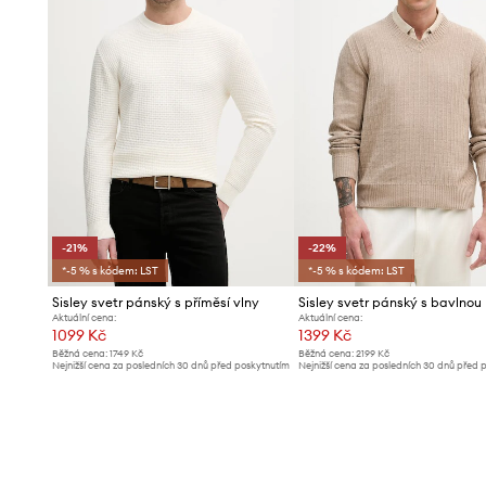
-21%
-22%
*-5 % s kódem: LST
*-5 % s kódem: LST
Sisley svetr pánský s příměsí vlny
Sisley svetr pánský s bavlnou
Aktuální cena:
Aktuální cena:
1099 Kč
1399 Kč
Běžná cena:
1749 Kč
Běžná cena:
2199 Kč
Nejnižší cena za posledních 30 dnů před poskytnutím
Nejnižší cena za posledních 30 dnů před 
slevy:
1399 Kč
slevy:
1799 Kč