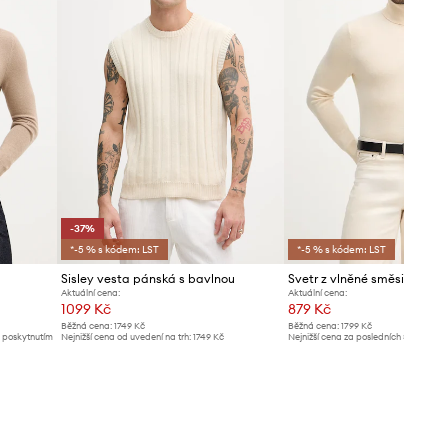
-37%
*-5 % s kódem: LST
*-5 % s kódem: LST
Sisley vesta pánská s bavlnou
Svetr z vlněné směsi Sisley
Aktuální cena:
Aktuální cena:
1099 Kč
879 Kč
Běžná cena:
1749 Kč
Běžná cena:
1799 Kč
d poskytnutím
Nejnižší cena od uvedení na trh:
1749 Kč
Nejnižší cena za posledních 30 dnů př
slevy:
899 Kč