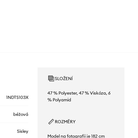
SLOŽENÍ
47 % Polyester, 47 % Viskóza, 6
1NDTS103X
% Polyamid
béžová
ROZMĚRY
Sisley
Model na fotografii je 182 cm