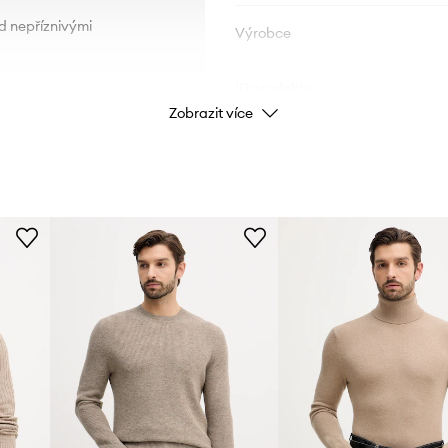
d nepříznivými
Výrobce
ID produktu
Zobrazit více