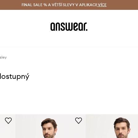
ácení zdarma (od 1800 Kč)
FINAL SALE % A VĚTŠÍ SLEVY V APLIKACI!
Doručení i do 24 h
VÍCE
Ušetřete s 
sley
dostupný