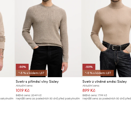
-50%
-50%
*-5 % s kódem: LST
*-5 % s kódem: LST
Svetr s příměsí vlny Sisley
Svetr z vlněné směsi Sisley
Aktuální cena:
Aktuální cena:
1019 Kč
899 Kč
Běžná cena:
2049 Kč
Běžná cena:
1799 Kč
poskytnutím
Nejnižší cena za posledních 30 dnů před poskytnutím
Nejnižší cena za posledních 30 dnů pře
slevy:
2049 Kč
slevy:
1799 Kč