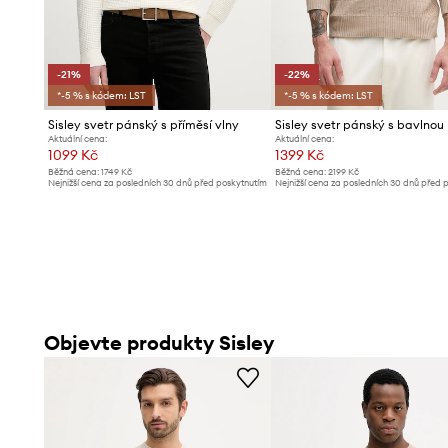
-21%
-22%
*-5 % s kódem: LST
*-5 % s kódem: LST
Sisley svetr pánský s příměsí vlny
Sisley svetr pánský s bavlnou
Aktuální cena:
Aktuální cena:
1099 Kč
1399 Kč
Běžná cena:
1749 Kč
Běžná cena:
2199 Kč
Nejnižší cena za posledních 30 dnů před poskytnutím
Nejnižší cena za posledních 30 dnů před 
slevy:
1399 Kč
slevy:
1799 Kč
Objevte produkty Sisley