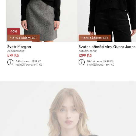
-10%
*-5 % s kódem: LST
*-5 % s kódem: LST
Svetr Morgan
Svetr s příměsí vlny Guess Jeans
Aktuální cena:
Aktuální cena:
579 Kč
1299 Kč
Běžná cena:
1299 Kč
Běžná cena:
2499 Kč
Nejnižší cena:
649 Kč
Nejnižší cena:
1399 Kč