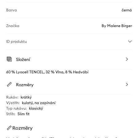
Barva
černá
Značka
By Malene Birger
ID produktu
Složení
60 % Lyocell TENCEL, 32 % Vlna, 8 % Hedvábí
Rozměry
Rukáv
:
krátký
Výstřih
:
kulatý, na zapínání
Typ rukávu
:
klasický
Střih
:
Slim fit
Rozměry