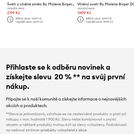
Svetr z vlněné směsi By Malene Birger TALA
Vlněný svetr By Malene Birger 
Aktuální cena:
Aktuální cena:
2199 Kč
3499 Kč
Běžná cena:
4399 Kč
Běžná cena:
6999 Kč
Nejnižší cena:
2699 Kč
Nejnižší cena:
3999 Kč
Přihlaste se k odběru novinek a
získejte slevu
20 %
** na svůj první
nákup.
Připojte se k naší komunitě a získejte informace o nejnovějších
akcích a produktech.
**Sleva je jednorázová, vztahuje se na nezlevněné produkty a platí při
nákupu v min. hodnotě 1 900 Kč. Slevu nelze kombinovat s jinými
akcemi a některé produkty mohou být ze slevy vyloučeny. Podrobnosti
na webové stránce:
produkty vyloučené z akce