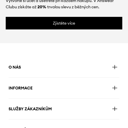
Vytvořte si účet a ušetřete při každém nákupu. V Answear
Clubu získáte až
20%
trvalou slevu z běžných cen.
Zjistěte více
O NÁS
INFORMACE
SLUŽBY ZÁKAZNÍKŮM