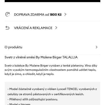
DOPRAVA ZDARMA od
1800 Kč
VRÁCENÍ A REKLAMACE
O produktu
Svetr z vlněné směsi By Malene Birger TALALLIA
Svetr z kolekce By Malene Birger vyroben z tenké pleteniny. Vlna díky
svým vysokým termoregulačním vlastnostem pomáhá udržet teplo,
když je zima, a chladit, když je teplo.
- Model částečně vyrobený z vláken Lyocell TENCEL vyrobených z
celulózy ze stromů pěstovaných v certifikovaných lesích.
- Přiléhavý střih zdůrazňující postavu.
- Model s límcem.