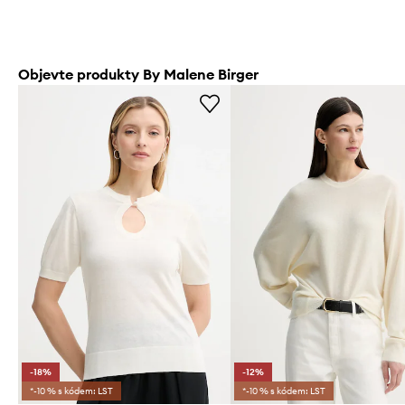
Objevte produkty By Malene Birger
-18%
-12%
*-10 % s kódem: LST
*-10 % s kódem: LST