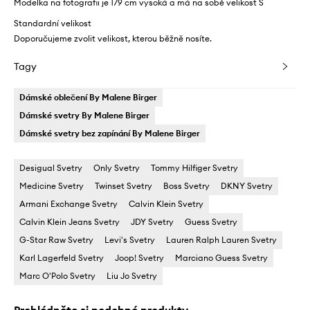
Modelka na fotografii je 179 cm vysoká a má na sobě velikost S
Standardní velikost
Doporučujeme zvolit velikost, kterou běžně nosíte.
Tagy
Dámské oblečení By Malene Birger
Dámské svetry By Malene Birger
Dámské svetry bez zapínání By Malene Birger
Desigual Svetry
Only Svetry
Tommy Hilfiger Svetry
Medicine Svetry
Twinset Svetry
Boss Svetry
DKNY Svetry
Armani Exchange Svetry
Calvin Klein Svetry
Calvin Klein Jeans Svetry
JDY Svetry
Guess Svetry
G-Star Raw Svetry
Levi's Svetry
Lauren Ralph Lauren Svetry
Karl Lagerfeld Svetry
Joop! Svetry
Marciano Guess Svetry
Marc O'Polo Svetry
Liu Jo Svetry