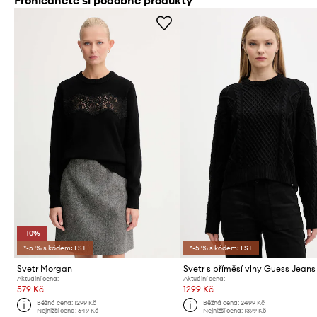
Prohlédněte si podobné produkty
-10%
*-5 % s kódem: LST
*-5 % s kódem: LST
Svetr Morgan
Svetr s příměsí vlny Guess Jeans
Aktuální cena:
Aktuální cena:
579 Kč
1299 Kč
Běžná cena:
1299 Kč
Běžná cena:
2499 Kč
Nejnižší cena:
649 Kč
Nejnižší cena:
1399 Kč