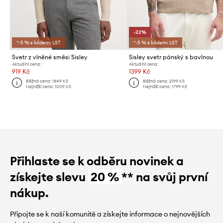
-22%
*-5 % s kódem: LST
*-5 % s kódem: LST
Svetr z vlněné směsi Sisley
Sisley svetr pánský s bavlnou
Aktuální cena:
Aktuální cena:
919 Kč
1399 Kč
Běžná cena:
1849 Kč
Běžná cena:
2199 Kč
Nejnižší cena:
1009 Kč
Nejnižší cena:
1799 Kč
Přihlaste se k odběru novinek a
získejte slevu
20 %
** na svůj první
nákup.
Připojte se k naší komunitě a získejte informace o nejnovějších