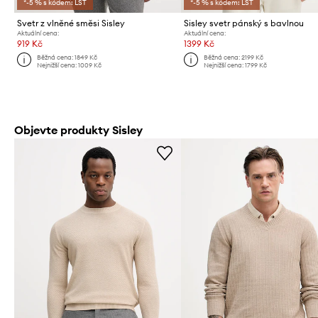
*-5 % s kódem: LST
*-5 % s kódem: LST
Svetr z vlněné směsi Sisley
Sisley svetr pánský s bavlnou
Aktuální cena:
Aktuální cena:
919 Kč
1399 Kč
Běžná cena:
1849 Kč
Běžná cena:
2199 Kč
Nejnižší cena:
1009 Kč
Nejnižší cena:
1799 Kč
Objevte produkty Sisley