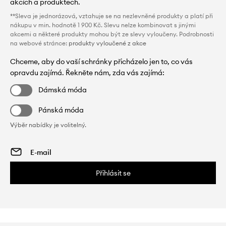
akcích a produktech.
**Sleva je jednorázová, vztahuje se na nezlevněné produkty a platí při
nákupu v min. hodnotě 1 900 Kč. Slevu nelze kombinovat s jinými
akcemi a některé produkty mohou být ze slevy vyloučeny. Podrobnosti
na webové stránce:
produkty vyloučené z akce
Chceme, aby do vaší schránky přicházelo jen to, co vás
opravdu zajímá. Řekněte nám, zda vás zajímá:
Dámská móda
Pánská móda
Výběr nabídky je volitelný.
Přihlásit se