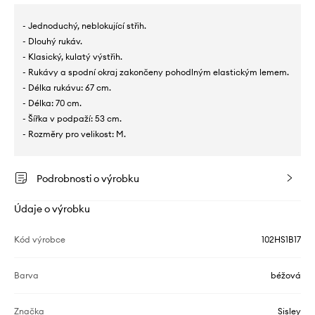
- Jednoduchý, neblokující střih.
- Dlouhý rukáv.
- Klasický, kulatý výstřih.
- Rukávy a spodní okraj zakončeny pohodlným elastickým lemem.
- Délka rukávu: 67 cm.
- Délka: 70 cm.
- Šířka v podpaží: 53 cm.
- Rozměry pro velikost: M.
Podrobnosti o výrobku
Údaje o výrobku
Kód výrobce
102HS1B17
Barva
béžová
Značka
Sisley