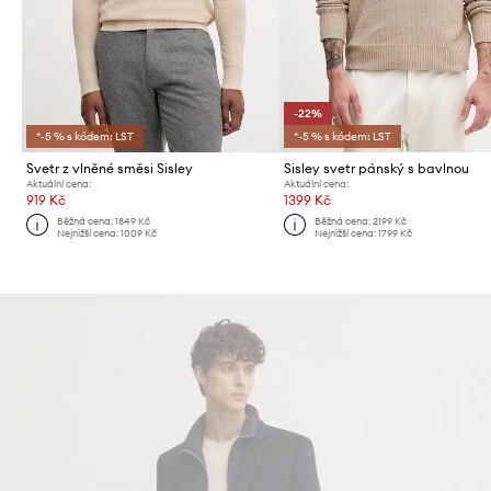
-22%
*-5 % s kódem: LST
*-5 % s kódem: LST
Svetr z vlněné směsi Sisley
Sisley svetr pánský s bavlnou
Aktuální cena:
Aktuální cena:
919 Kč
1399 Kč
Běžná cena:
1849 Kč
Běžná cena:
2199 Kč
Nejnižší cena:
1009 Kč
Nejnižší cena:
1799 Kč