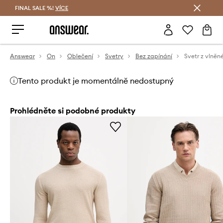
FINAL SALE %!
VÍCE
Ušetřete s Answear Club
Answear
On
Oblečení
Svetry
Bez zapínání
Svetr z vlněn
Tento produkt je momentálně nedostupný
Prohlédněte si podobné produkty