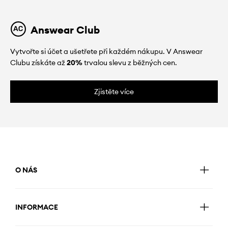
Answear Club
Vytvořte si účet a ušetřete při každém nákupu. V Answear
Clubu získáte až
20%
trvalou slevu z běžných cen.
Zjistěte více
O NÁS
INFORMACE