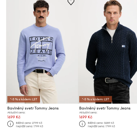
*-5 % s kódem: LST
*-5 % s kódem: LST
Bavlněný svetr Tommy Jeans
Bavlněný svetr Tommy Jeans
Aktuální cena:
Aktuální cena:
1699 Kč
1699 Kč
Běžná cena:
2799 Kč
Běžná cena:
3289 Kč
Nejnižší cena:
1799 Kč
Nejnižší cena:
1799 Kč