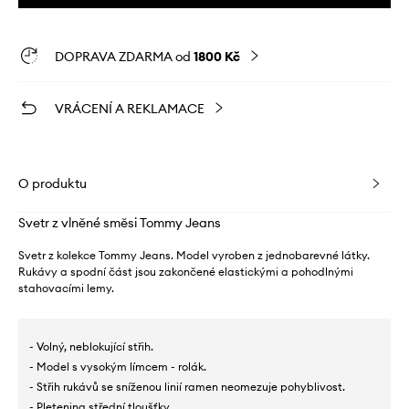
DOPRAVA ZDARMA od
1800 Kč
VRÁCENÍ A REKLAMACE
O produktu
Svetr z vlněné směsi Tommy Jeans
Svetr z kolekce Tommy Jeans. Model vyroben z jednobarevné látky.
Rukávy a spodní část jsou zakončené elastickými a pohodlnými
stahovacími lemy.
- Volný, neblokující střih.
- Model s vysokým límcem - rolák.
- Střih rukávů se sníženou linií ramen neomezuje pohyblivost.
- Pletenina střední tloušťky.