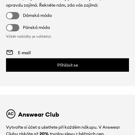
opravdu zajímá. Řekněte nám, zda vás zajímá:
Dámská móda
Pánská móda
Výběr nabídky je volitelný.
Přihlásit se
Answear Club
Vytvořte si účet a ušetřete při každém nákupu. V Answear
Clubu získáte až
20%
trvalou slevu z běžných cen.