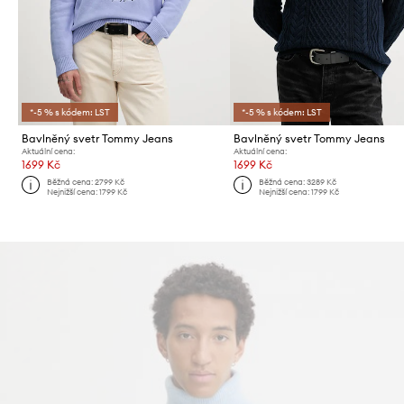
*-5 % s kódem: LST
*-5 % s kódem: LST
Bavlněný svetr Tommy Jeans
Bavlněný svetr Tommy Jeans
Aktuální cena:
Aktuální cena:
1699 Kč
1699 Kč
Běžná cena:
2799 Kč
Běžná cena:
3289 Kč
Nejnižší cena:
1799 Kč
Nejnižší cena:
1799 Kč