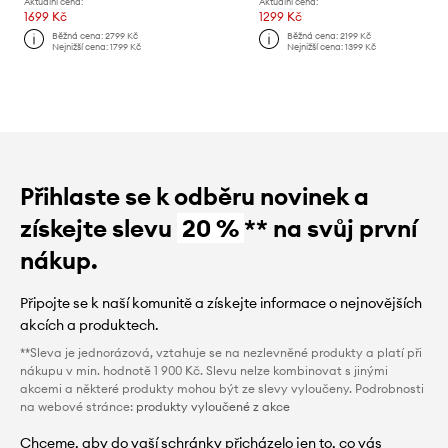
Aktuální cena:
Aktuální cena:
1699 Kč
1299 Kč
Běžná cena:
2799 Kč
Běžná cena:
2199 Kč
Nejnižší cena:
1799 Kč
Nejnižší cena:
1399 Kč
Přihlaste se k odběru novinek a
získejte slevu
20 %
** na svůj první
nákup.
Připojte se k naší komunitě a získejte informace o nejnovějších
akcích a produktech.
**Sleva je jednorázová, vztahuje se na nezlevněné produkty a platí při
nákupu v min. hodnotě 1 900 Kč. Slevu nelze kombinovat s jinými
akcemi a některé produkty mohou být ze slevy vyloučeny. Podrobnosti
na webové stránce:
produkty vyloučené z akce
Chceme, aby do vaší schránky přicházelo jen to, co vás