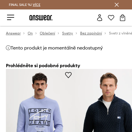
FINAL SALE %!
VÍCE
Ušetřete s Answear Club
Answear
On
Oblečení
Svetry
Bez zapínání
Svetr z vlně
Tento produkt je momentálně nedostupný
Prohlédněte si podobné produkty