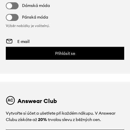
Dámská móda
Pánská móda
Výběr nabídky je volitelný.
Přihlásit se
Answear Club
Vytvořte si účet a ušetřete při každém nákupu. V Answear
Clubu získáte až
20%
trvalou slevu z běžných cen.