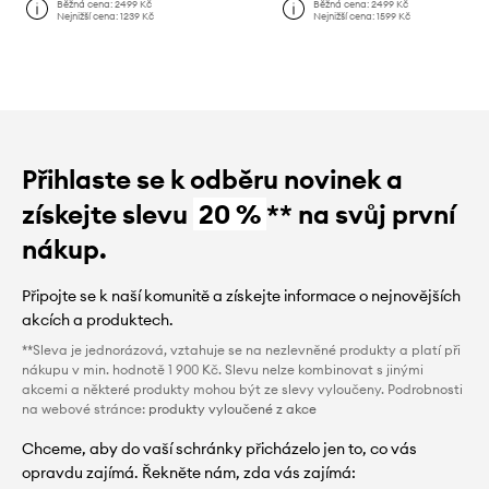
Běžná cena:
2499 Kč
Běžná cena:
2499 Kč
Nejnižší cena:
1239 Kč
Nejnižší cena:
1599 Kč
Přihlaste se k odběru novinek a
získejte slevu
20 %
** na svůj první
nákup.
Připojte se k naší komunitě a získejte informace o nejnovějších
akcích a produktech.
**Sleva je jednorázová, vztahuje se na nezlevněné produkty a platí při
nákupu v min. hodnotě 1 900 Kč. Slevu nelze kombinovat s jinými
akcemi a některé produkty mohou být ze slevy vyloučeny. Podrobnosti
na webové stránce:
produkty vyloučené z akce
Chceme, aby do vaší schránky přicházelo jen to, co vás
opravdu zajímá. Řekněte nám, zda vás zajímá: