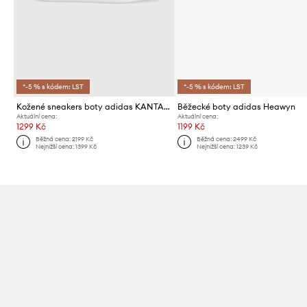
*-5 % s kódem: LST
*-5 % s kódem: LST
Kožené sneakers boty adidas KANTANA
Běžecké boty adidas Heawyn
Aktuální cena:
Aktuální cena:
1299 Kč
1199 Kč
Běžná cena:
2199 Kč
Běžná cena:
2499 Kč
Nejnižší cena:
1399 Kč
Nejnižší cena:
1239 Kč