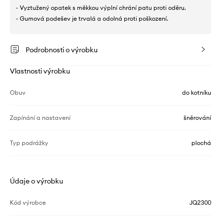
- Vyztužený opatek s měkkou výplní chrání patu proti oděru.
- Gumová podešev je trvalá a odolná proti poškození.
Podrobnosti o výrobku
Vlastnosti výrobku
Obuv
do kotníku
Zapínání a nastavení
šněrování
Typ podrážky
plochá
Údaje o výrobku
Kód výrobce
JQ2300