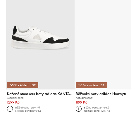
*-5 % s kódem: LST
*-5 % s kódem: LST
Kožené sneakers boty adidas KANTANA
Běžecké boty adidas Heawyn
Aktuální cena:
Aktuální cena:
1299 Kč
1199 Kč
Běžná cena:
2199 Kč
Běžná cena:
2499 Kč
Nejnižší cena:
1399 Kč
Nejnižší cena:
1239 Kč