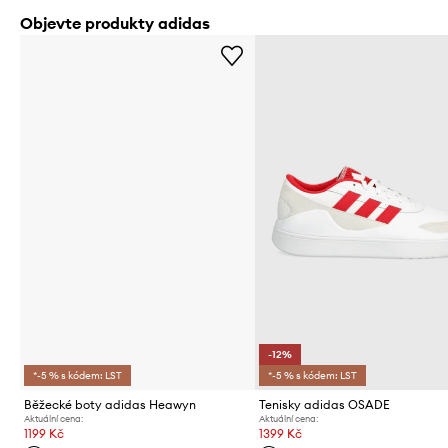
Objevte produkty adidas
-12%
*-5 % s kódem: LST
*-5 % s kódem: LST
Běžecké boty adidas Heawyn
Tenisky adidas OSADE
Aktuální cena:
Aktuální cena:
1199 Kč
1399 Kč