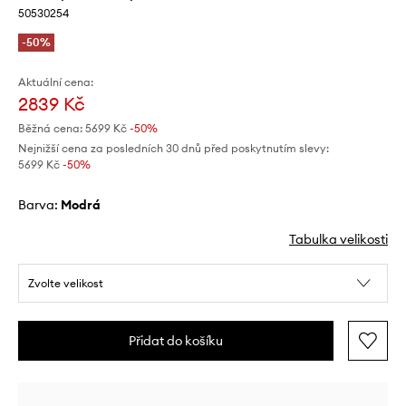
50530254
-50%
Aktuální cena:
2839 Kč
Běžná cena:
5699 Kč
-50%
Nejnižší cena za posledních 30 dnů před poskytnutím slevy:
5699 Kč
 -50%
Barva:
modrá
Tabulka velikosti
Zvolte velikost
Přidat do košíku