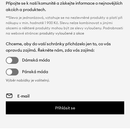
Připojte se k naší komunitě a získejte informace o nejnovějších
akcích a produktech.
**Sleva je jednorázová, vztahuje se na nezlevněné produkty a platí při
nákupu v min. hodnotě 1 900 Kč. Slevu nelze kombinovat s jinými
akcemi a některé produkty mohou být ze slevy vyloučeny. Podrobnosti
na webové stránce:
produkty vyloučené z akce
Chceme, aby do vaší schránky přicházelo jen to, co vás
opravdu zajímá. Řekněte nám, zda vás zajímá:
Dámská móda
Pánská móda
Výběr nabídky je volitelný.
Přihlásit se