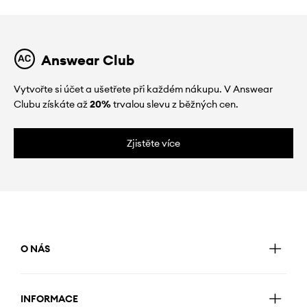
Answear Club
Vytvořte si účet a ušetřete při každém nákupu. V Answear
Clubu získáte až
20%
trvalou slevu z běžných cen.
Zjistěte více
O NÁS
INFORMACE