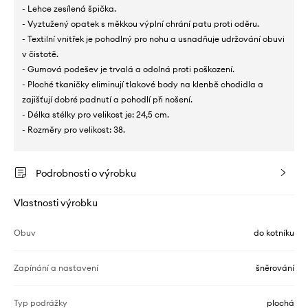
- Lehce zesílená špička.
- Vyztužený opatek s měkkou výplní chrání patu proti oděru.
- Textilní vnitřek je pohodlný pro nohu a usnadňuje udržování obuvi
v čistotě.
- Gumová podešev je trvalá a odolná proti poškození.
- Ploché tkaničky eliminují tlakové body na klenbě chodidla a
zajišťují dobré padnutí a pohodlí při nošení.
- Délka stélky pro velikost je: 24,5 cm.
- Rozměry pro velikost: 38.
Podrobnosti o výrobku
Vlastnosti výrobku
Obuv
do kotníku
Zapínání a nastavení
šněrování
Typ podrážky
plochá