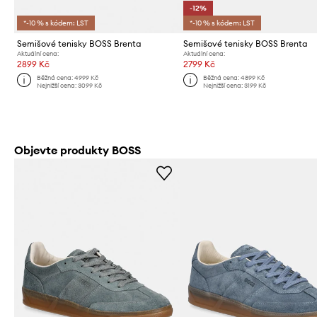
-12%
*-10 % s kódem: LST
*-10 % s kódem: LST
Semišové tenisky BOSS Brenta
Semišové tenisky BOSS Brenta
Aktuální cena:
Aktuální cena:
2899 Kč
2799 Kč
Běžná cena:
4999 Kč
Běžná cena:
4899 Kč
Nejnižší cena:
3099 Kč
Nejnižší cena:
3199 Kč
Objevte produkty BOSS