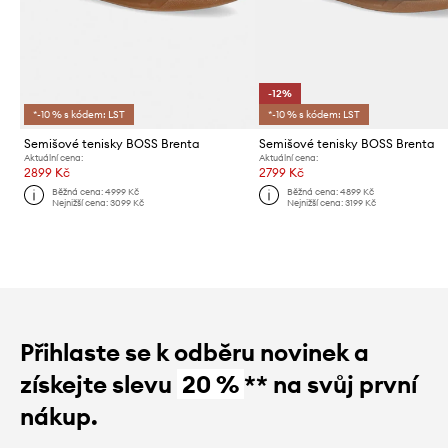
-12%
*-10 % s kódem: LST
*-10 % s kódem: LST
Semišové tenisky BOSS Brenta
Semišové tenisky BOSS Brenta
Aktuální cena:
Aktuální cena:
2899 Kč
2799 Kč
Běžná cena:
4999 Kč
Běžná cena:
4899 Kč
Nejnižší cena:
3099 Kč
Nejnižší cena:
3199 Kč
Přihlaste se k odběru novinek a
získejte slevu
20 %
** na svůj první
nákup.