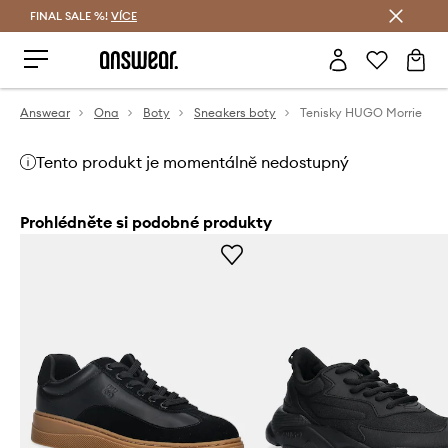
FINAL SALE %!
VÍCE
Ušetřete s Answear Club
Answear
Ona
Boty
Sneakers boty
Tenisky HUGO Morrie
Tento produkt je momentálně nedostupný
Prohlédněte si podobné produkty