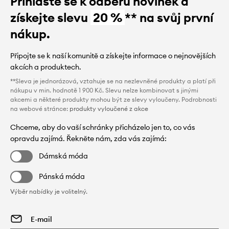
Přihlaste se k odběru novinek a
získejte slevu
20 %
** na svůj první
nákup.
Připojte se k naší komunitě a získejte informace o nejnovějších
akcích a produktech.
**Sleva je jednorázová, vztahuje se na nezlevněné produkty a platí při
nákupu v min. hodnotě 1 900 Kč. Slevu nelze kombinovat s jinými
akcemi a některé produkty mohou být ze slevy vyloučeny. Podrobnosti
na webové stránce:
produkty vyloučené z akce
Chceme, aby do vaší schránky přicházelo jen to, co vás
opravdu zajímá. Řekněte nám, zda vás zajímá:
Dámská móda
Pánská móda
Výběr nabídky je volitelný.