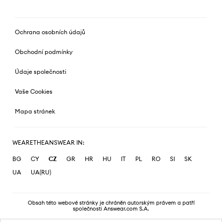
Ochrana osobních údajů
Obchodní podmínky
Údaje společnosti
Vaše Cookies
Mapa stránek
WEARETHEANSWEAR IN:
BG
CY
CZ
GR
HR
HU
IT
PL
RO
SI
SK
UA
UA(RU)
Obsah této webové stránky je chráněn autorským právem a patří
společnosti Answear.com S.A.