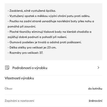
- Zaoblená, silně vyztužená špička.
- Vyztužený opatek s měkkou výplní chrání patu proti oděru.
- Poutko na zadní straně usnadňuje navlékání boty přes nohu a
pomáhá při zouvání.
- Ploché tkaničky eliminují tlakové body na klenbě chodidla a
zajišťují dobré padnutí a pohodlí při nošení.
- Gumová podešev je trvalá a odolná proti poškození.
- Délka stélky pro velikost je: 23 cm.
- Rozměry pro velikost: 37.
Podrobnosti o výrobku
Vlastnosti výrobku
Obuv
do kotníku
Zapínání a nastavení
šněrování