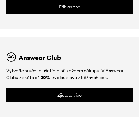
Přihlásit se
Answear Club
Vytvořte si účet a ušetřete při každém nákupu. V Answear
Clubu získáte až
20%
trvalou slevu z běžných cen.
Zjistěte více