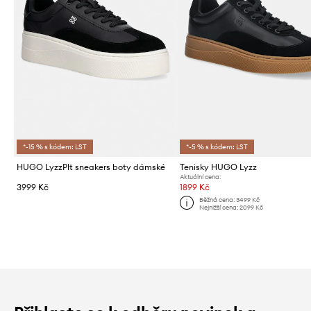
*-15 % s kódem: LST
*-5 % s kódem: LST
HUGO LyzzPlt sneakers boty dámské
Tenisky HUGO Lyzz
Aktuální cena:
3999 Kč
1899 Kč
Běžná cena:
3499 Kč
Nejnižší cena:
2099 Kč