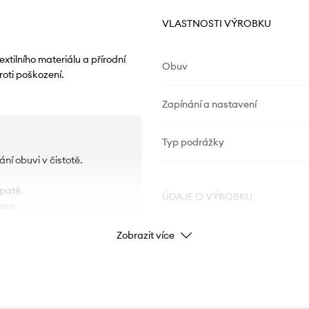
VLASTNOSTI VÝROBKU
xtilního materiálu a přírodní
Obuv
roti poškození.
Zapínání a nastavení
Typ podrážky
ní obuvi v čistotě.
 patě.
ÚDAJE O VÝROBKU
oze.
Zobrazit více
Kód výrobce
ální odpružení.
Barva