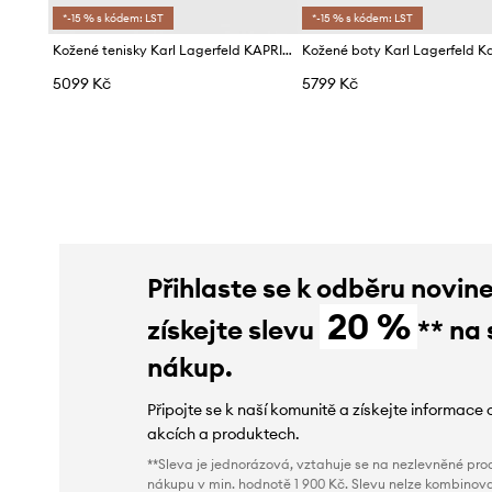
*-15 % s kódem: LST
*-15 % s kódem: LST
Kožené tenisky Karl Lagerfeld KAPRI MENS
5099 Kč
5799 Kč
Přihlaste se k odběru novin
20 %
získejte slevu
** na 
nákup.
Připojte se k naší komunitě a získejte informace 
akcích a produktech.
**Sleva je jednorázová, vztahuje se na nezlevněné prod
nákupu v min. hodnotě 1 900 Kč. Slevu nelze kombinova