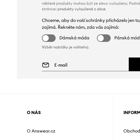
některé produkty mohou být ze slevy vyloučeny. Podr
stránce:
produkty vyloučené z akce
Chceme, aby do vaší schránky přicházelo jen to
zajímá. Řekněte nám, zda vás zajímá:
Dámská móda
Pánská mó
Výběr nabídky je volitelný.
O NÁS
INFOR
O Answear.cz
Obchod