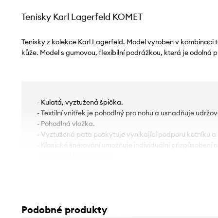
Tenisky Karl Lagerfeld KOMET
Tenisky z kolekce Karl Lagerfeld. Model vyroben v kombinaci te
kůže. Model s gumovou, flexibilní podrážkou, která je odolná p
- Kulatá, vyztužená špička.
- Textilní vnitřek je pohodlný pro nohu a usnadňuje udržová
- Pohodlná vložka.
- Vyztužená pata poskytuje vynikající podporu kotníku a
- Klasické šněrování umožňuje individuální přizpůsobení n
- Vyražené logo značky.
- Model má reflexní prvky.
- Mezipodešev z lehké a pružné pěny EVA poskytuje optim
- Gumová podešev je trvalá a odolná proti poškození.
Podobné produkty