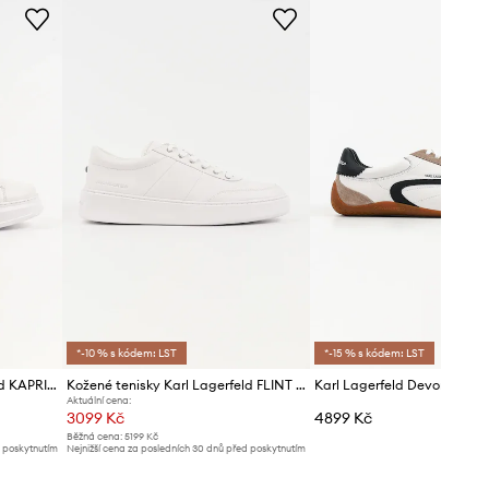
Karl Lagerfeld
*-10 % s kódem: LST
*-15 % s kódem: LST
Kožené tenisky Karl Lagerfeld KAPRI NFT
Kožené tenisky Karl Lagerfeld FLINT II
Aktuální cena:
3099 Kč
4899 Kč
Běžná cena:
5199 Kč
d poskytnutím
Nejnižší cena za posledních 30 dnů před poskytnutím
slevy:
3299 Kč