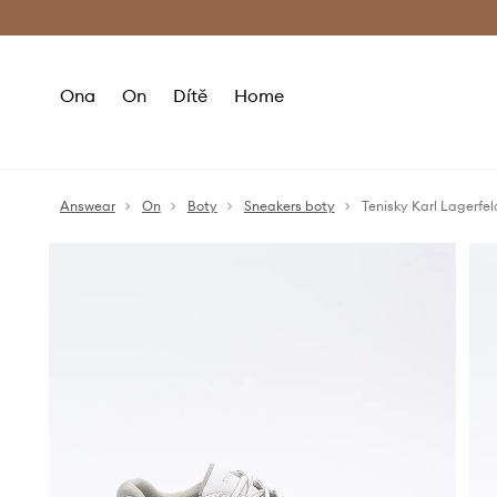
Premium Fashion Benefits
Doručení a vr
Ona
On
Dítě
Home
Answear
On
Boty
Sneakers boty
Tenisky Karl Lagerf