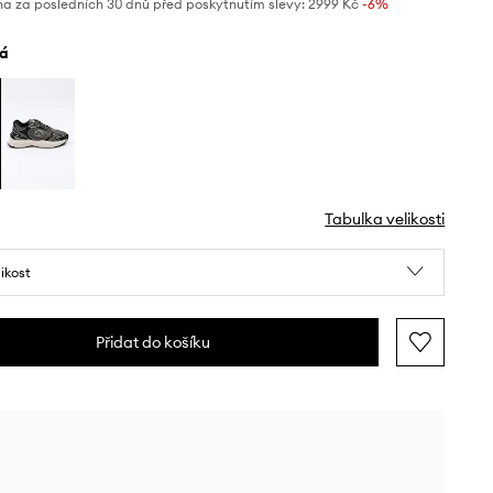
na za posledních 30 dnů před poskytnutím slevy:
2999 Kč
 -6%
lá
Tabulka velikosti
likost
Přidat do košíku