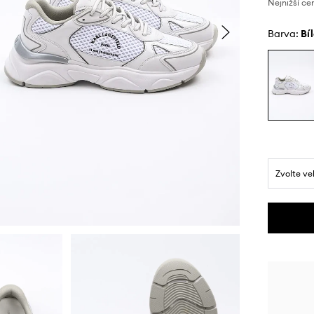
Nejnižší ce
Barva:
bí
Zvolte ve