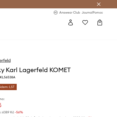
Answear Club
- 20 % na první objednávku
Answear Club
Journal
Pomoc
erfeld
ky Karl Lagerfeld KOMET
, KL56538A
kódem: LST
na:
č
:
6389 Kč
-56%