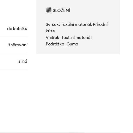
SLOŽENÍ
Svršek: Textilní materiál, Přírodní
do kotníku
kůže
Vnitřek: Textilní materiál
Podrážka: Guma
šněrování
silná
KL56538A.411
bílá