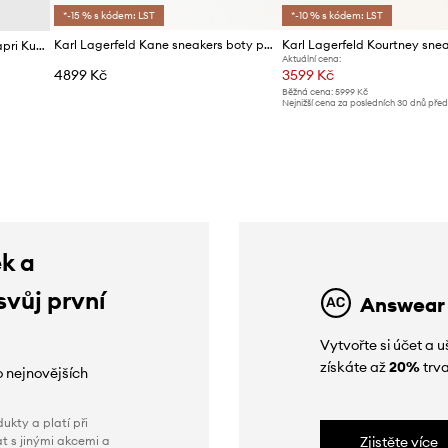
*-15 % s kódem: LST
*-10 % s kódem: LST
Karl Lagerfeld Kane sneakers boty pánské kožené
Kožené boty Karl Lagerfeld Kapri Kushion
Aktuální cena:
4899 Kč
3599 Kč
Běžná cena:
5999 Kč
Nejnižší cena za posledních 30 dnů pře
slevy:
3799 Kč
ek a
svůj první
Answear
Vytvořte si účet a
získáte až
20%
trva
o nejnovějších
ukty a platí při
t s jinými akcemi a
Zjistěte více