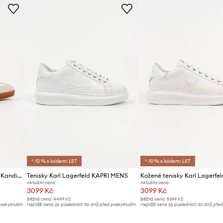
Značka
Výrobce
ID produktu
*-10 % s kódem: LST
*-10 % s kódem: LST
Kožené tenisky Karl Lagerfeld Kandidate Nft
Tenisky Karl Lagerfeld KAPRI MENS
Aktuální cena:
Aktuální cena:
3099 Kč
3099 Kč
Běžná cena:
4499 Kč
Běžná cena:
5399 Kč
poskytnutím
Nejnižší cena za posledních 30 dnů před poskytnutím
Nejnižší cena za posledních 30 dnů pře
slevy:
3299 Kč
slevy:
3299 Kč