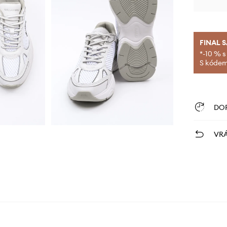
FINAL 
*-10 % s
S kódem 
DO
VRÁ