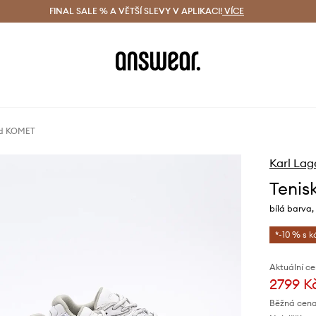
ácení zdarma (od 1800 Kč)
FINAL SALE % A VĚTŠÍ SLEVY V APLIKACI!
Doručení i do 24 h
VÍCE
Ušetřete s 
eld KOMET
Karl Lag
Tenis
bílá barva
*-10 % s 
Aktuální ce
2799 K
Běžná cena