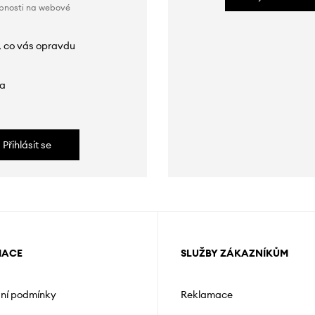
obnosti na webové
, co vás opravdu
da
Přihlásit se
MACE
SLUŽBY ZÁKAZNÍKŮM
ní podmínky
Reklamace