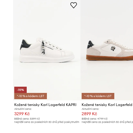
-15%
*-10 % s kódem: LST
*-10 % s kódem: LST
Kožené tenisky Karl Lagerfeld KAPRI
Aktuální cena:
Aktuální cena:
3299 Kč
2899 Kč
Běžná cena:
5399 Kč
Běžná cena:
4799 Kč
Nejnižší cena za posledních 30 dnů před poskytnutím
Nejnižší cena za posledních 30 dnů před 
slevy:
3899 Kč
slevy:
3099 Kč