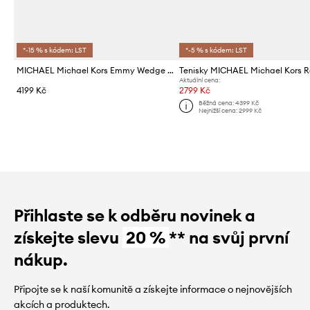
*-15 % s kódem: LST
*-5 % s kódem: LST
MICHAEL Michael Kors Emmy Wedge Trainer sneakers boty dámské
Aktuální cena:
4199 Kč
2799 Kč
Běžná cena:
4399 Kč
Nejnižší cena:
2999 Kč
Přihlaste se k odběru novinek a
získejte slevu
20 %
** na svůj první
nákup.
Připojte se k naší komunitě a získejte informace o nejnovějších
akcích a produktech.