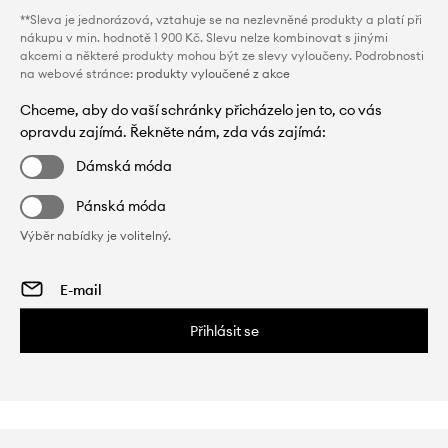
**Sleva je jednorázová, vztahuje se na nezlevněné produkty a platí při
nákupu v min. hodnotě 1 900 Kč. Slevu nelze kombinovat s jinými
akcemi a některé produkty mohou být ze slevy vyloučeny. Podrobnosti
na webové stránce:
produkty vyloučené z akce
Chceme, aby do vaší schránky přicházelo jen to, co vás
opravdu zajímá. Řekněte nám, zda vás zajímá:
Dámská móda
Pánská móda
Výběr nabídky je volitelný.
Přihlásit se