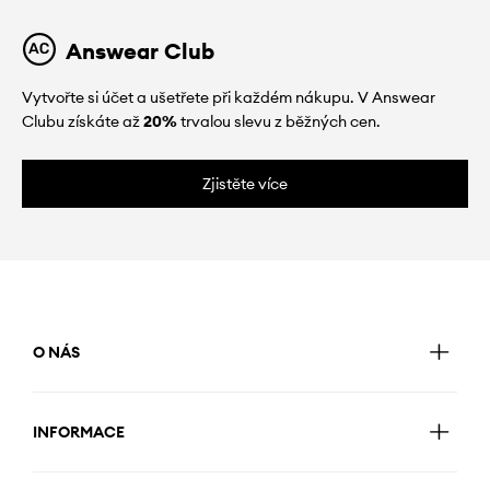
Answear Club
Vytvořte si účet a ušetřete při každém nákupu. V Answear
Clubu získáte až
20%
trvalou slevu z běžných cen.
Zjistěte více
O NÁS
INFORMACE