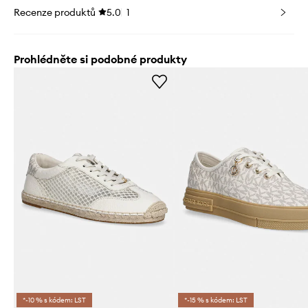
Recenze produktů
5.0
1
Prohlédněte si podobné produkty
*-10 % s kódem: LST
*-15 % s kódem: LST