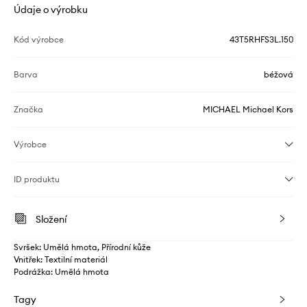
Údaje o výrobku
Kód výrobce
43T5RHFS3L.150
Barva
béžová
Značka
MICHAEL Michael Kors
Výrobce
ID produktu
Složení
Svršek: Umělá hmota, Přírodní kůže
Vnitřek: Textilní materiál
Podrážka: Umělá hmota
Tagy