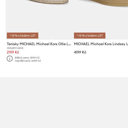
*-10 % s kódem: LST
*-15 % s kódem: LST
Tenisky MICHAEL Michael Kors Ollie Lace Up Espadrille
Aktuální cena:
2199 Kč
4199 Kč
Běžná cena:
3999 Kč
Nejnižší cena:
2399 Kč