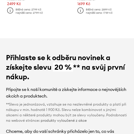
2499 Kč
1699 Kč
Běžná cena:
2799 Kč
Běžná cena:
2899 Kč
Nejnižší cena:
2799 Kč
Nejnižší cena:
1739 Kč
Přihlaste se k odběru novinek a
získejte slevu
20 %
** na svůj první
nákup.
Připojte se k naší komunitě a získejte informace o nejnovějších
akcích a produktech.
**Sleva je jednorázová, vztahuje se na nezlevněné produkty a platí při
nákupu v min. hodnotě 1 900 Kč. Slevu nelze kombinovat s jinými
akcemi a některé produkty mohou být ze slevy vyloučeny. Podrobnosti
na webové stránce:
produkty vyloučené z akce
Chceme, aby do vaší schránky přicházelo jen to, co vás