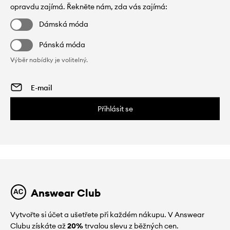
opravdu zajímá. Řekněte nám, zda vás zajímá:
Dámská móda
Pánská móda
Výběr nabídky je volitelný.
Přihlásit se
Answear Club
Vytvořte si účet a ušetřete při každém nákupu. V Answear
Clubu získáte až
20%
trvalou slevu z běžných cen.