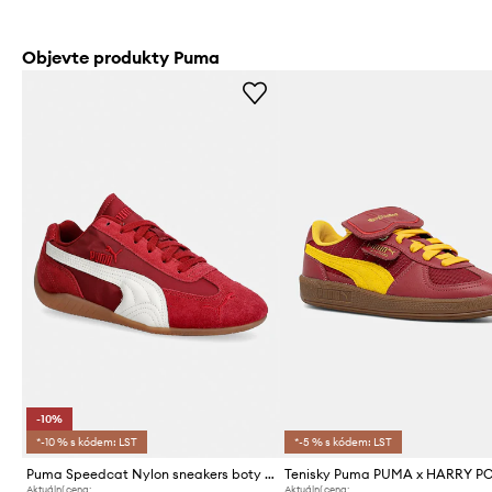
Objevte produkty Puma
-10%
*-10 % s kódem: LST
*-5 % s kódem: LST
Puma Speedcat Nylon sneakers boty dámské
Tenisky Puma PUMA x HARRY P
Aktuální cena:
Aktuální cena: