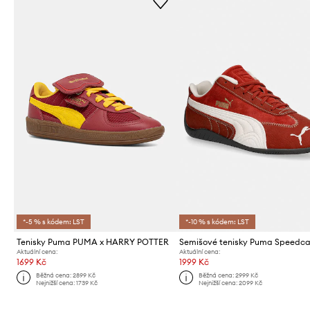
*-5 % s kódem: LST
*-10 % s kódem: LST
Tenisky Puma PUMA x HARRY POTTER
Aktuální cena:
Aktuální cena:
1699 Kč
1999 Kč
Běžná cena:
2899 Kč
Běžná cena:
2999 Kč
Nejnižší cena:
1739 Kč
Nejnižší cena:
2099 Kč