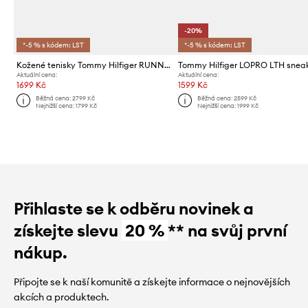
-20%
*-5 % s kódem: LST
*-5 % s kódem: LST
Kožené tenisky Tommy Hilfiger RUNNER ICON LEATHER
Aktuální cena:
Aktuální cena:
1699 Kč
1599 Kč
Běžná cena:
2799 Kč
Běžná cena:
2599 Kč
Nejnižší cena:
1799 Kč
Nejnižší cena:
1999 Kč
Přihlaste se k odběru novinek a
získejte slevu
20 %
** na svůj první
nákup.
Připojte se k naší komunitě a získejte informace o nejnovějších
akcích a produktech.