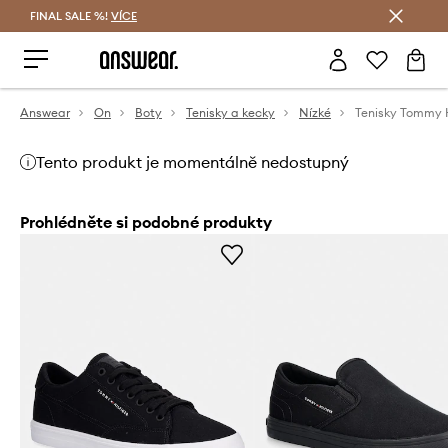
FINAL SALE %!
VÍCE
Ušetřete s Answear Club
Answear
On
Boty
Tenisky a kecky
Nízké
Tento produkt je momentálně nedostupný
Prohlédněte si podobné produkty