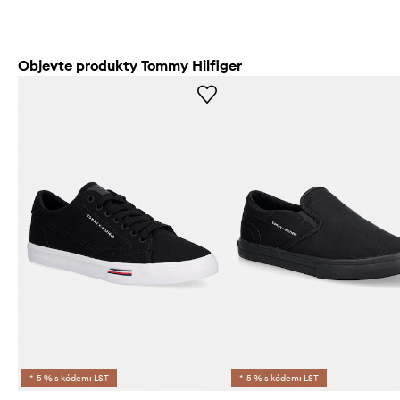
Objevte produkty Tommy Hilfiger
*-5 % s kódem: LST
*-5 % s kódem: LST