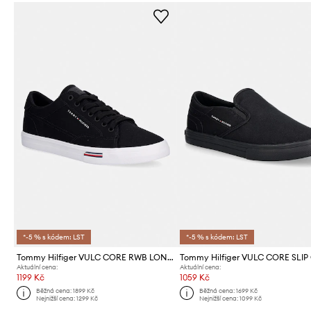
*-5 % s kódem: LST
*-5 % s kódem: LST
Tommy Hilfiger VULC CORE RWB LONG LACE CVS tenisky pánské
Aktuální cena:
Aktuální cena:
1199 Kč
1059 Kč
Běžná cena:
1899 Kč
Běžná cena:
1699 Kč
Nejnižší cena:
1299 Kč
Nejnižší cena:
1099 Kč