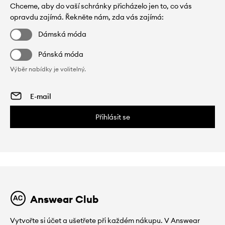
Chceme, aby do vaší schránky přicházelo jen to, co vás
opravdu zajímá. Řekněte nám, zda vás zajímá:
Dámská móda
Pánská móda
Výběr nabídky je volitelný.
Přihlásit se
Answear Club
Vytvořte si účet a ušetřete při každém nákupu. V Answear