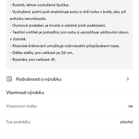
- Kulatá, lehce vyztužená špička.
- Vyztužený patní pult stabilizuje patu a drží nohu v botě, aby při
pohybu nevyklouzla.
- Gumová podešev je trvalá a odolná proti poškození.
- Textilní vnitřek je pohodlný pro nohu a usnadňuje udržování obuvi
v čistotě.
- Klasické šněrování umožňuje individuální přizpůsobení noze.
- Délka stélky pro velikost je: 26 cm.
- Rozměry pro velikost: 41.
Podrobnosti o výrobku
Vlastnosti výrobku
Vysouvací vložky
ne
Typ podrážky
plochá