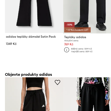
-10%
*-5 % s kódem: LST
adidas tepláky dámské Satin Pack
Tepláky adidas
Aktuální cena:
1349 Kč
769 Kč
Běžná cena:
1599 Kč
Nejnižší cena:
859 Kč
Objevte produkty adidas