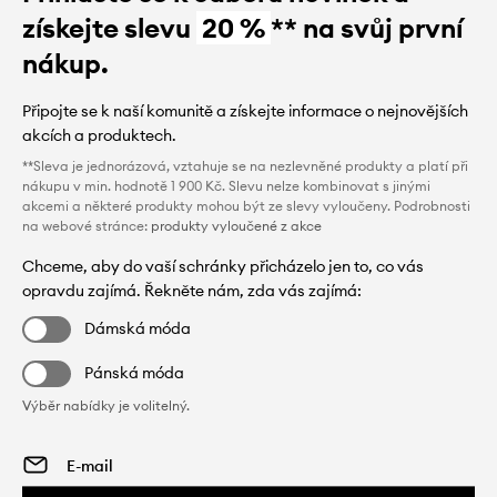
získejte slevu
20 %
** na svůj první
nákup.
Připojte se k naší komunitě a získejte informace o nejnovějších
akcích a produktech.
**Sleva je jednorázová, vztahuje se na nezlevněné produkty a platí při
nákupu v min. hodnotě 1 900 Kč. Slevu nelze kombinovat s jinými
akcemi a některé produkty mohou být ze slevy vyloučeny. Podrobnosti
na webové stránce:
produkty vyloučené z akce
Chceme, aby do vaší schránky přicházelo jen to, co vás
opravdu zajímá. Řekněte nám, zda vás zajímá:
Dámská móda
Pánská móda
Výběr nabídky je volitelný.