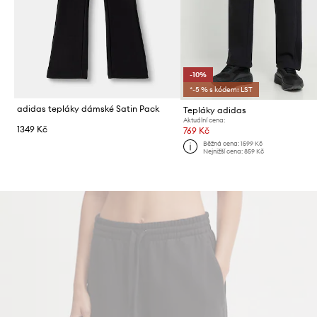
-10%
*-5 % s kódem: LST
adidas tepláky dámské Satin Pack
Tepláky adidas
Aktuální cena:
1349 Kč
769 Kč
Běžná cena:
1599 Kč
Nejnižší cena:
859 Kč