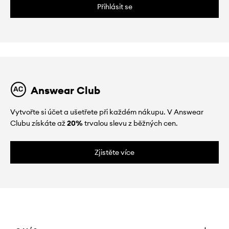
Přihlásit se
Answear Club
Vytvořte si účet a ušetřete při každém nákupu. V Answear
Clubu získáte až
20%
trvalou slevu z běžných cen.
Zjistěte více