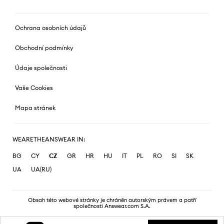
Ochrana osobních údajů
Obchodní podmínky
Údaje společnosti
Vaše Cookies
Mapa stránek
WEARETHEANSWEAR IN:
BG
CY
CZ
GR
HR
HU
IT
PL
RO
SI
SK
UA
UA(RU)
Obsah této webové stránky je chráněn autorským právem a patří
společnosti Answear.com S.A.