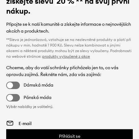
získejte slevu
20 %
** na svůj první
nákup.
Připojte se k naší komunitě a získejte informace o nejnovějších
akcích a produktech.
**Sleva je jednorázová, vztahuje se na nezlevněné produkty a platí při
nákupu v min. hodnotě 1 900 Kč. Slevu nelze kombinovat s jinými
akcemi a některé produkty mohou být ze slevy vyloučeny. Podrobnosti
na webové stránce:
produkty vyloučené z akce
Chceme, aby do vaší schránky přicházelo jen to, co vás
opravdu zajímá. Řekněte nám, zda vás zajímá:
Dámská móda
Pánská móda
Výběr nabídky je volitelný.
Přihlásit se