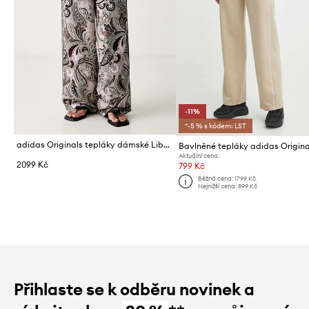
-11%
*-5 % s kódem: LST
adidas Originals tepláky dámské Liberty
Bavlněné tepláky adidas Origina
Aktuální cena:
2099 Kč
799 Kč
Běžná cena:
1799 Kč
Nejnižší cena:
899 Kč
Přihlaste se k odběru novinek a