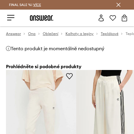
FINAL SALE %!
VÍCE
Ušetřete s Answear Club
Answear
Ona
Oblečení
Kalhoty a legíny
Teplákové
Tepl
Tento produkt je momentálně nedostupný
Prohlédněte si podobné produkty