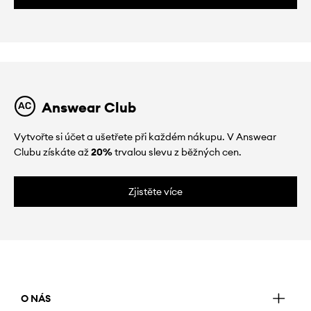
Answear Club
Vytvořte si účet a ušetřete při každém nákupu. V Answear
Clubu získáte až
20%
trvalou slevu z běžných cen.
Zjistěte více
O NÁS