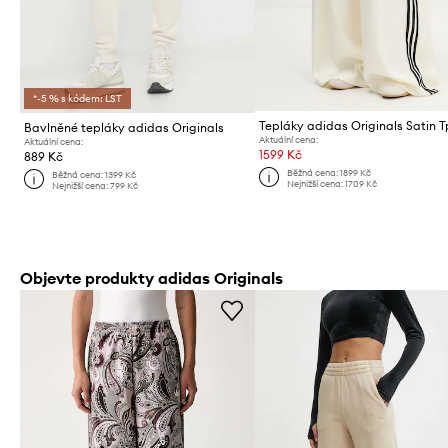
*-5 % s kódem: LST
Tepláky adidas Originals Satin T
Bavlněné tepláky adidas Originals
Aktuální cena:
Aktuální cena:
1599 Kč
889 Kč
Běžná cena:
1899 Kč
Běžná cena:
1399 Kč
Nejnižší cena:
1709 Kč
Nejnižší cena:
799 Kč
Objevte produkty adidas Originals