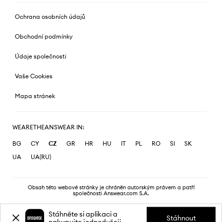
Ochrana osobních údajů
Obchodní podmínky
Údaje společnosti
Vaše Cookies
Mapa stránek
WEARETHEANSWEAR IN:
BG
CY
CZ
GR
HR
HU
IT
PL
RO
SI
SK
UA
UA(RU)
Obsah této webové stránky je chráněn autorským právem a patří
společnosti Answear.com S.A.
Stáhněte si aplikaci a
Stáhnout