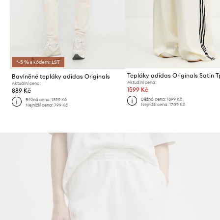
*-5 % s kódem: LST
Tepláky adidas Originals Satin T
Bavlněné tepláky adidas Originals
Aktuální cena:
Aktuální cena:
1599 Kč
889 Kč
Běžná cena:
1899 Kč
Běžná cena:
1399 Kč
Nejnižší cena:
1709 Kč
Nejnižší cena:
799 Kč