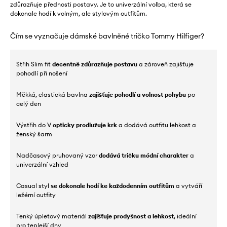
zdůrazňuje přednosti postavy. Je to univerzální volba, která se
dokonale hodí k volným, ale stylovým outfitům.
Čím se vyznačuje dámské bavlněné tričko Tommy Hilfiger?
Střih Slim fit
decentně zdůrazňuje postavu
a zároveň zajišťuje
pohodlí při nošení
Měkká, elastická bavlna
zajišťuje pohodlí a volnost pohybu
po
celý den
Výstřih do V
opticky prodlužuje krk
a dodává outfitu lehkost a
ženský šarm
Nadčasový pruhovaný vzor
dodává tričku módní charakter
a
univerzální vzhled
Casual styl
se dokonale hodí ke každodenním outfitům
a vytváří
ležérní outfity
Tenký úpletový materiál
zajišťuje prodyšnost a lehkost
, ideální
pro teplejší dny