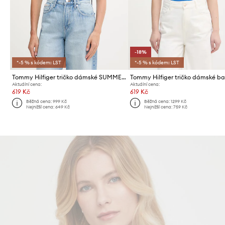
-18%
*-5 % s kódem: LST
*-5 % s kódem: LST
Tommy Hilfiger tričko dámské SUMMER
Aktuální cena:
Aktuální cena:
619 Kč
619 Kč
Běžná cena:
999 Kč
Běžná cena:
1299 Kč
Nejnižší cena:
649 Kč
Nejnižší cena:
759 Kč