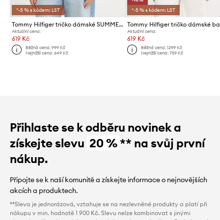
*-5 % s kódem: LST
*-5 % s kódem: LST
Tommy Hilfiger tričko dámské SUMMER
Aktuální cena:
Aktuální cena:
619 Kč
619 Kč
Běžná cena:
999 Kč
Běžná cena:
1299 Kč
Nejnižší cena:
649 Kč
Nejnižší cena:
759 Kč
Přihlaste se k odběru novinek a
získejte slevu
20 %
** na svůj první
nákup.
Připojte se k naší komunitě a získejte informace o nejnovějších
akcích a produktech.
**Sleva je jednorázová, vztahuje se na nezlevněné produkty a platí při
nákupu v min. hodnotě 1 900 Kč. Slevu nelze kombinovat s jinými