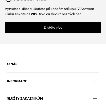
Vytvořte si účet a ušetřete při každém nákupu. V Answear
Clubu získáte až
20%
trvalou slevu z běžných cen.
Zjistěte více
O NÁS
INFORMACE
SLUŽBY ZÁKAZNÍKŮM