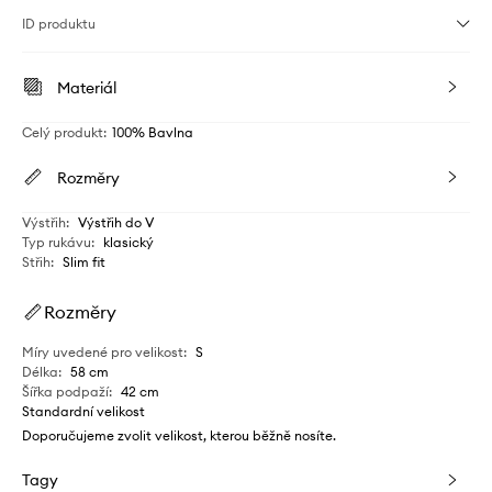
ID produktu
Materiál
Celý produkt
:
100% Bavlna
Rozměry
Výstřih
:
Výstřih do V
Typ rukávu
:
klasický
Střih
:
Slim fit
Rozměry
Míry uvedené pro velikost
:
S
Délka
:
58 cm
Šířka podpaží
:
42 cm
Standardní velikost
Doporučujeme zvolit velikost, kterou běžně nosíte.
Tagy