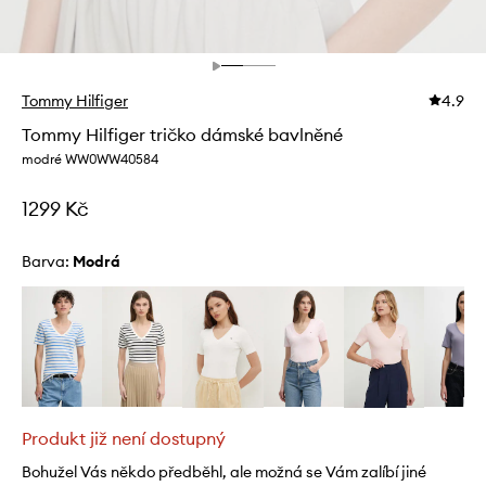
Tommy Hilfiger
4.9
Tommy Hilfiger tričko dámské bavlněné
modré WW0WW40584
1299 Kč
Barva:
modrá
Produkt již není dostupný
Bohužel Vás někdo předběhl, ale možná se Vám zalíbí jiné