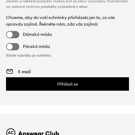
akcemi a některé produkty mohou být ze slevy vyloučeny. Podrobnosti
na webové stránce:
produkty vyloučené z akce
Chceme, aby do vaší schránky přicházelo jen to, co vás
opravdu zajímá. Řekněte nám, zda vás zajímá:
Dámská móda
Pánská móda
Výběr nabídky je volitelný.
Přihlásit se
Answear Club