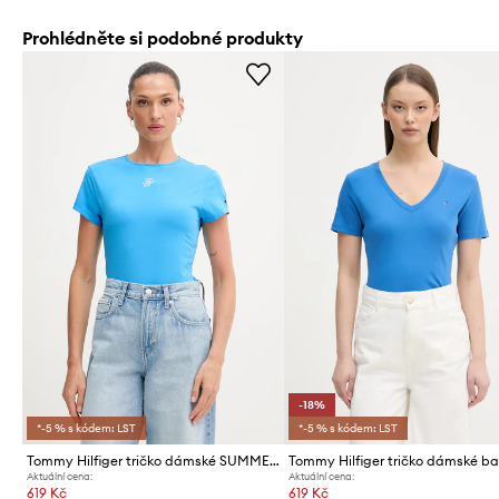
Prohlédněte si podobné produkty
-18%
*-5 % s kódem: LST
*-5 % s kódem: LST
Tommy Hilfiger tričko dámské SUMMER
Aktuální cena:
Aktuální cena:
619 Kč
619 Kč