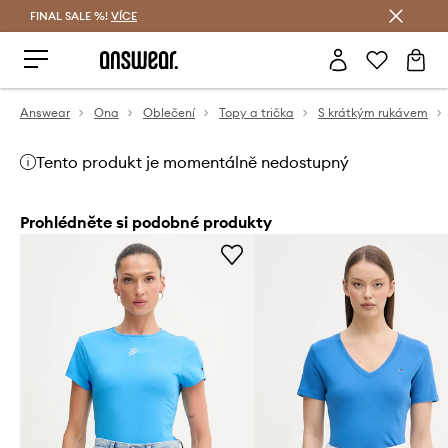
FINAL SALE %!
VÍCE
Ušetřete s Answear Club
Answear
Ona
Oblečení
Topy a trička
S krátkým rukávem
Tento produkt je momentálně nedostupný
Prohlédněte si podobné produkty