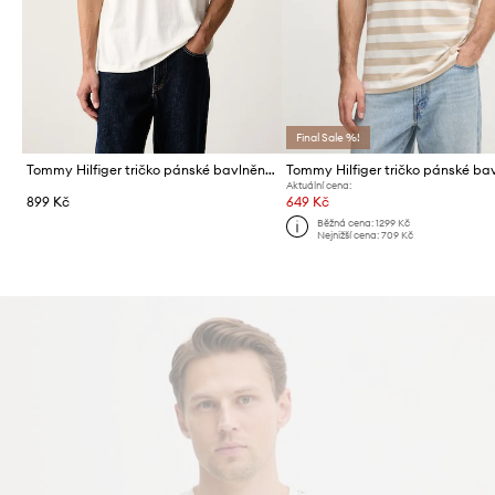
Final Sale %!
Tommy Hilfiger tričko pánské bavlněné
Aktuální cena:
899 Kč
649 Kč
Běžná cena:
1299 Kč
Nejnižší cena:
709 Kč