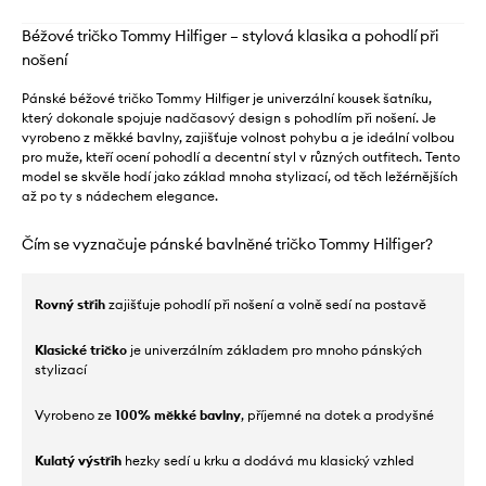
Béžové tričko Tommy Hilfiger – stylová klasika a pohodlí při
nošení
Pánské béžové tričko Tommy Hilfiger je univerzální kousek šatníku,
který dokonale spojuje nadčasový design s pohodlím při nošení. Je
vyrobeno z měkké bavlny, zajišťuje volnost pohybu a je ideální volbou
pro muže, kteří ocení pohodlí a decentní styl v různých outfitech. Tento
model se skvěle hodí jako základ mnoha stylizací, od těch ležérnějších
až po ty s nádechem elegance.
Čím se vyznačuje pánské bavlněné tričko Tommy Hilfiger?
Rovný střih
zajišťuje pohodlí při nošení a volně sedí na postavě
Klasické tričko
je univerzálním základem pro mnoho pánských
stylizací
Vyrobeno ze
100% měkké bavlny
, příjemné na dotek a prodyšné
Kulatý výstřih
hezky sedí u krku a dodává mu klasický vzhled