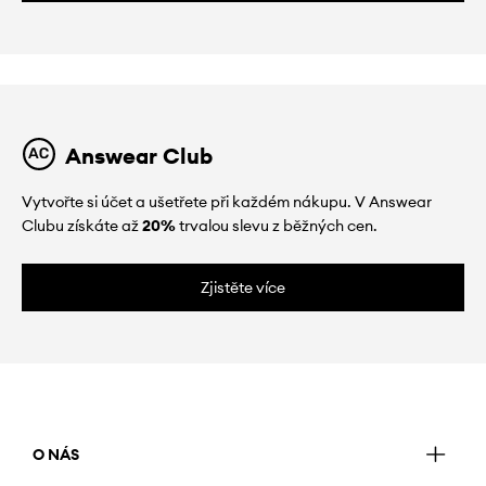
Answear Club
Vytvořte si účet a ušetřete při každém nákupu. V Answear
Clubu získáte až
20%
trvalou slevu z běžných cen.
Zjistěte více
O NÁS