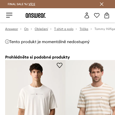
FINAL SALE %!
VÍCE
Ušetřete s Answear Club
Answear
On
Oblečení
T-shirt a polo
Trička
Tento produkt je momentálně nedostupný
Prohlédněte si podobné produkty