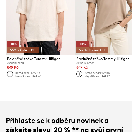
-10%
-10%
*-5 % s kódem: LST
*-5 % s kódem: LST
Bavlněné tričko Tommy Hilfiger
Bavlněné tričko Tommy Hilfiger
Aktuální cena:
Aktuální cena:
849 Kč
849 Kč
Běžná cena:
1799 Kč
Běžná cena:
1499 Kč
Nejnižší cena:
949 Kč
Nejnižší cena:
949 Kč
Přihlaste se k odběru novinek a
získejte slevu
20 %
** na svůj první