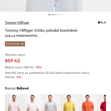
Tommy Hilfiger
4.4
Tommy Hilfiger tričko pánské bavlněné
béžové MW0MW39995
Final Sale %!
Aktuální cena:
859 Kč
Běžná cena:
1059 Kč
-18%
Nejnižší cena za posledních 30 dnů před poskytnutím slevy:
949 Kč
 -9%
Barva:
béžová