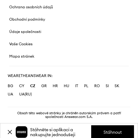
Ochrana osobních údajů
Obchodní podmínky
Údaje společnosti
Vaše Cookies
Mapa stránek
WEARETHEANSWEAR IN:
BG
CY
CZ
GR
HR
HU
IT
PL
RO
SI
SK
UA
UA(RU)
Obsah této webové stránky je chráněn autorským právem a patří
společnosti Answear.com S.A.
Stáhněte si aplikaci a
Stáhnout
nakupujte jednodušeji