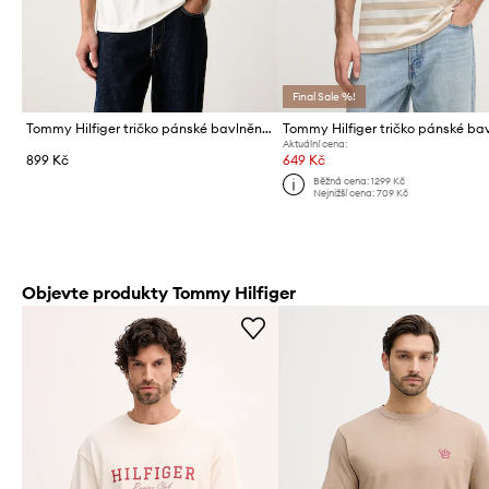
Final Sale %!
Tommy Hilfiger tričko pánské bavlněné
Aktuální cena:
899 Kč
649 Kč
Běžná cena:
1299 Kč
Nejnižší cena:
709 Kč
Objevte produkty Tommy Hilfiger