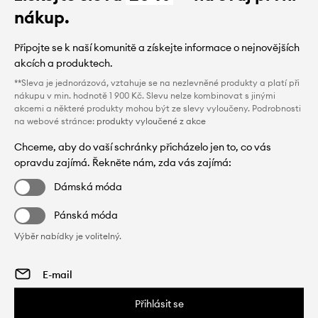
nákup.
Připojte se k naší komunitě a získejte informace o nejnovějších
akcích a produktech.
**Sleva je jednorázová, vztahuje se na nezlevněné produkty a platí při
nákupu v min. hodnotě 1 900 Kč. Slevu nelze kombinovat s jinými
akcemi a některé produkty mohou být ze slevy vyloučeny. Podrobnosti
na webové stránce:
produkty vyloučené z akce
Chceme, aby do vaší schránky přicházelo jen to, co vás
opravdu zajímá. Řekněte nám, zda vás zajímá:
Dámská móda
Pánská móda
Výběr nabídky je volitelný.
Přihlásit se