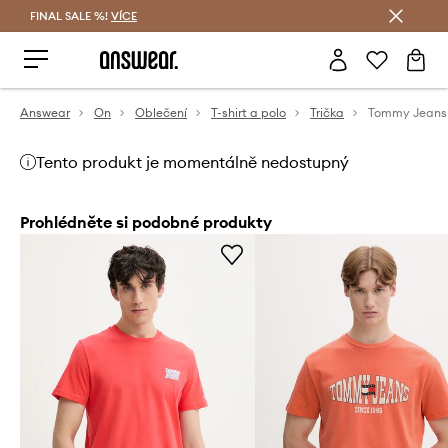
FINAL SALE %!
VÍCE
Ušetřete s Answear Club
Answear
On
Oblečení
T-shirt a polo
Trička
Tento produkt je momentálně nedostupný
Prohlédněte si podobné produkty