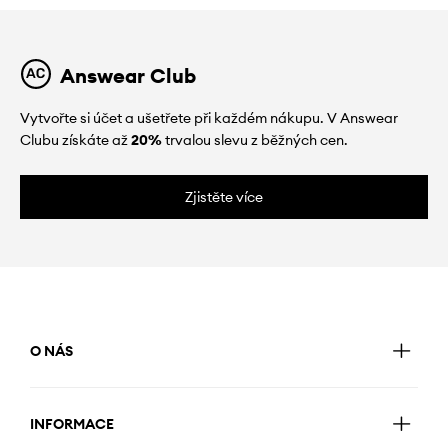
Answear Club
Vytvořte si účet a ušetřete při každém nákupu. V Answear
Clubu získáte až
20%
trvalou slevu z běžných cen.
Zjistěte více
O NÁS
INFORMACE