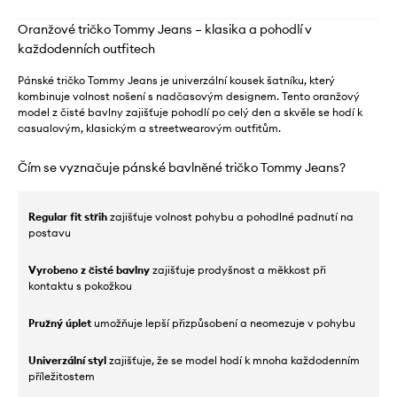
Oranžové tričko Tommy Jeans – klasika a pohodlí v
každodenních outfitech
Pánské tričko Tommy Jeans je univerzální kousek šatníku, který
kombinuje volnost nošení s nadčasovým designem. Tento oranžový
model z čisté bavlny zajišťuje pohodlí po celý den a skvěle se hodí k
casualovým, klasickým a streetwearovým outfitům.
Čím se vyznačuje pánské bavlněné tričko Tommy Jeans?
Regular fit střih
zajišťuje volnost pohybu a pohodlné padnutí na
postavu
Vyrobeno z čisté bavlny
zajišťuje prodyšnost a měkkost při
kontaktu s pokožkou
Pružný úplet
umožňuje lepší přizpůsobení a neomezuje v pohybu
Univerzální styl
zajišťuje, že se model hodí k mnoha každodenním
příležitostem