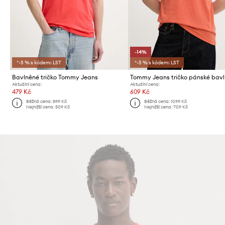
-14%
*-5 % s kódem: LST
*-5 % s kódem: LST
Bavlněné tričko Tommy Jeans
Tommy Jeans tričko pánské bav
Aktuální cena:
Aktuální cena:
479 Kč
609 Kč
Běžná cena:
899 Kč
Běžná cena:
1099 Kč
Nejnižší cena:
509 Kč
Nejnižší cena:
709 Kč