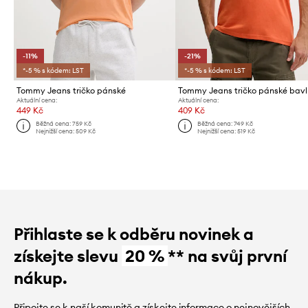
-11%
-21%
*-5 % s kódem: LST
*-5 % s kódem: LST
Tommy Jeans tričko pánské
Tommy Jeans tričko pánské bav
Aktuální cena:
Aktuální cena:
449 Kč
409 Kč
Běžná cena:
759 Kč
Běžná cena:
749 Kč
Nejnižší cena:
509 Kč
Nejnižší cena:
519 Kč
Přihlaste se k odběru novinek a
získejte slevu
20 %
** na svůj první
nákup.
Připojte se k naší komunitě a získejte informace o nejnovějších