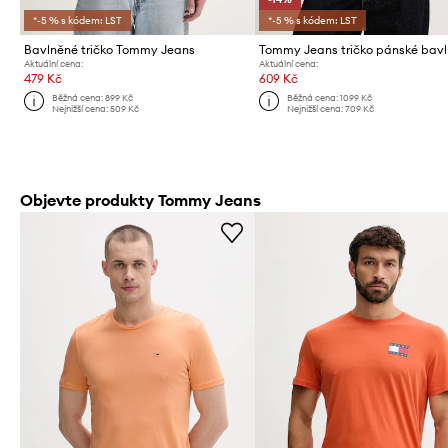
*-5 % s kódem: LST
*-5 % s kódem: LST
Bavlněné tričko Tommy Jeans
Tommy Jeans tričko pánské bav
Aktuální cena:
Aktuální cena:
479 Kč
609 Kč
Běžná cena:
899 Kč
Běžná cena:
1099 Kč
Nejnižší cena:
509 Kč
Nejnižší cena:
709 Kč
Objevte produkty Tommy Jeans