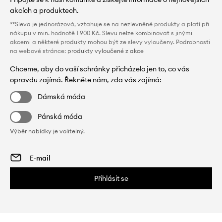
akcích a produktech.
**Sleva je jednorázová, vztahuje se na nezlevněné produkty a platí při
nákupu v min. hodnotě 1 900 Kč. Slevu nelze kombinovat s jinými
akcemi a některé produkty mohou být ze slevy vyloučeny. Podrobnosti
na webové stránce:
produkty vyloučené z akce
Chceme, aby do vaší schránky přicházelo jen to, co vás
opravdu zajímá. Řekněte nám, zda vás zajímá:
Dámská móda
Pánská móda
Výběr nabídky je volitelný.
Přihlásit se