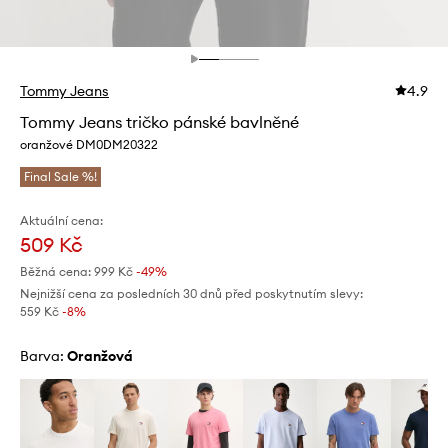
Tommy Jeans
4.9
Tommy Jeans tričko pánské bavlněné
oranžové DM0DM20322
Final Sale %!
Aktuální cena:
509 Kč
Běžná cena:
999 Kč
-49%
Nejnižší cena za posledních 30 dnů před poskytnutím slevy:
559 Kč
 -8%
Barva:
oranžová