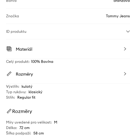
Barva
oranžová
Značka
Tommy Jeans
ID produktu
Materiál
Celý produkt
:
100% Bavlna
Rozměry
Výstřih
:
kulatý
Typ rukávu
:
klasický
Střih
:
Regular fit
Rozměry
Míry uvedené pro velikost
:
M
Délka
:
72 cm
Šířka podpaží
:
58 cm