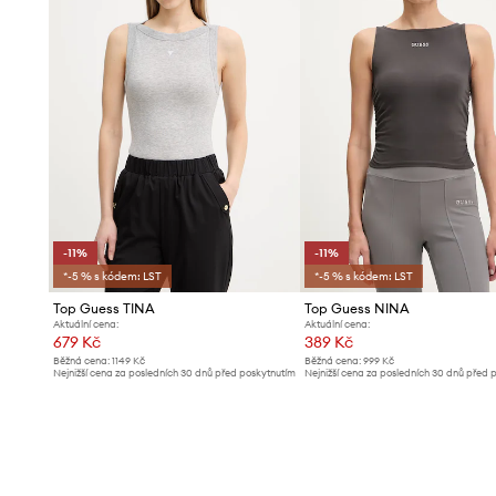
-11%
-11%
*-5 % s kódem: LST
*-5 % s kódem: LST
Top Guess TINA
Top Guess NINA
Aktuální cena:
Aktuální cena:
679 Kč
389 Kč
Běžná cena:
1149 Kč
Běžná cena:
999 Kč
Nejnižší cena za posledních 30 dnů před poskytnutím
Nejnižší cena za posledních 30 dnů před 
slevy:
769 Kč
slevy:
439 Kč