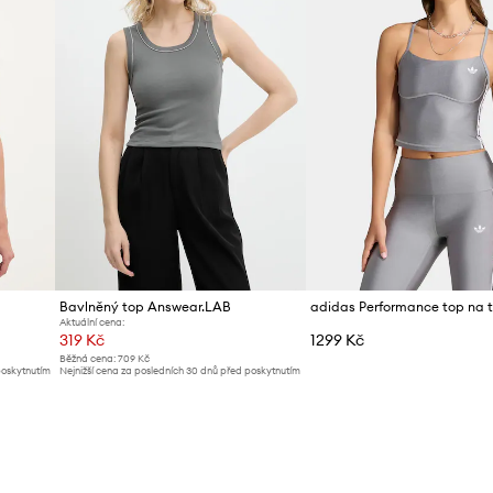
Bavlněný top Answear.LAB
Aktuální cena:
319 Kč
1299 Kč
Běžná cena:
709 Kč
poskytnutím
Nejnižší cena za posledních 30 dnů před poskytnutím
slevy:
329 Kč