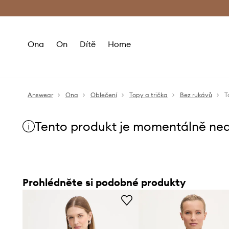
Premium Fashion Benefits
Doručení a vr
Ona
On
Dítě
Home
Answear
Ona
Oblečení
Topy a trička
Bez rukávů
T
Tento produkt je momentálně ne
Prohlédněte si podobné produkty