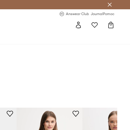
Answear Club
- 20 % na první objednávku
Answear Club
Journal
Pomoc