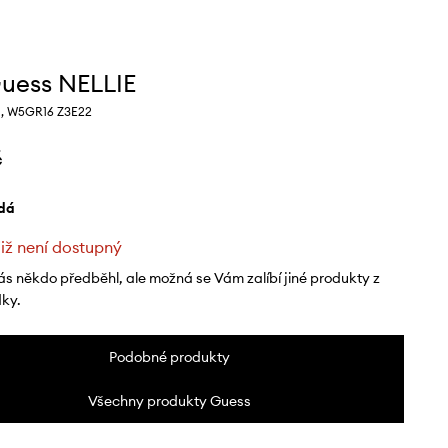
uess NELLIE
, W5GR16 Z3E22
č
edá
již není dostupný
ás někdo předběhl, ale možná se Vám zalíbí jiné produkty z
dky.
Podobné produkty
Všechny produkty Guess