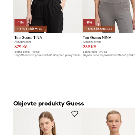
-11%
-11%
*-5 % s kódem: LST
*-5 % s kódem: LST
Top Guess TINA
Top Guess NINA
Aktuální cena:
Aktuální cena:
679 Kč
389 Kč
Běžná cena:
1149 Kč
Běžná cena:
999 Kč
Nejnižší cena za posledních 30 dnů před poskytnutím
Nejnižší cena za posledních 30 dnů před 
slevy:
769 Kč
slevy:
439 Kč
Objevte produkty Guess