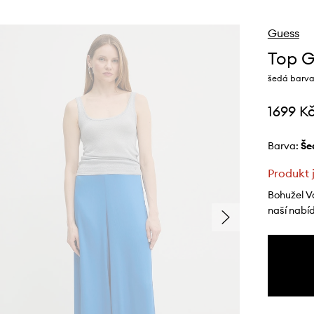
Guess
Top G
šedá barva
1699 K
Barva:
š
Produkt 
Bohužel V
naší nabí