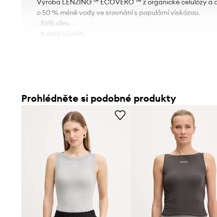
Výroba LENZING ™ ECOVERO ™ z organické celulózy a dř
o 50 % méně vody ve srovnání s populární viskózou.
- Střih slim.
- Kulatý výstřih.
- Neregulovatelná, neodepínatelná ramínka.
- Materiál s metalickou nití.
Prohlédněte si podobné produkty