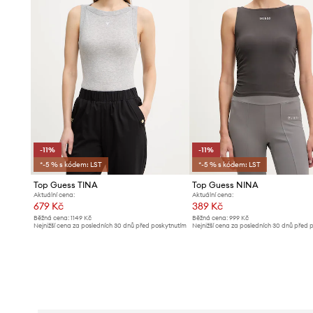
-11%
-11%
*-5 % s kódem: LST
*-5 % s kódem: LST
Top Guess TINA
Top Guess NINA
Aktuální cena:
Aktuální cena:
679 Kč
389 Kč
Běžná cena:
1149 Kč
Běžná cena:
999 Kč
Nejnižší cena za posledních 30 dnů před poskytnutím
Nejnižší cena za posledních 30 dnů před 
slevy:
769 Kč
slevy:
439 Kč