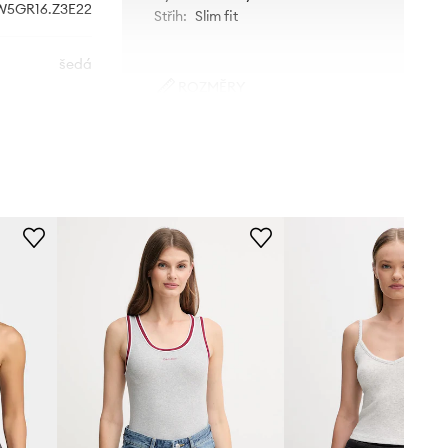
W5GR16.Z3E22
Střih
:
Slim fit
šedá
ROZMĚRY
Guess
Modelka na fotografii je 178 cm
vysoká a má na sobě velikost S
Standardní velikost
Doporučujeme zvolit velikost, kterou
běžně nosíte.
Tabulka velikosti