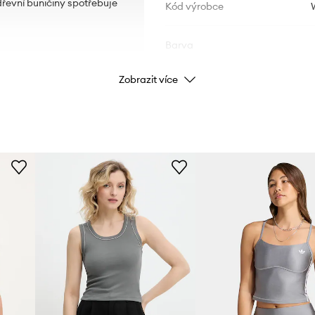
evní buničiny spotřebuje
Kód výrobce
Barva
Zobrazit více
Značka
Výrobce
ID produktu