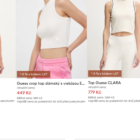
*-5 % s kódem: LST
*-5 % s kódem: LST
Top Guess CLARA
Guess crop top dámský s viskózou EDIE
Aktuální cena:
Aktuální cena:
779 Kč
449 Kč
Běžná cena:
1289 Kč
Běžná cena:
889 Kč
poskytnutím
Nejnižší cena za posledních 30 dnů pře
Nejnižší cena za posledních 30 dnů před poskytnutím
slevy:
809 Kč
slevy:
479 Kč