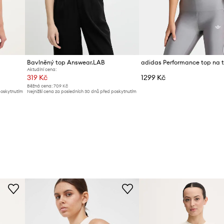
Bavlněný top Answear.LAB
Aktuální cena:
319 Kč
1299 Kč
Běžná cena:
709 Kč
poskytnutím
Nejnižší cena za posledních 30 dnů před poskytnutím
slevy:
329 Kč