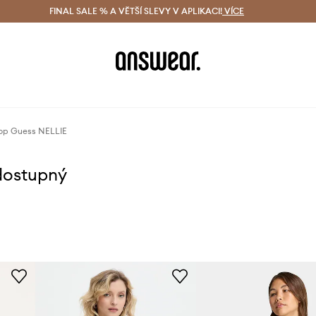
ácení zdarma (od 1800 Kč)
FINAL SALE % A VĚTŠÍ SLEVY V APLIKACI!
Doručení i do 24 h
VÍCE
Ušetřete s 
op Guess NELLIE
dostupný