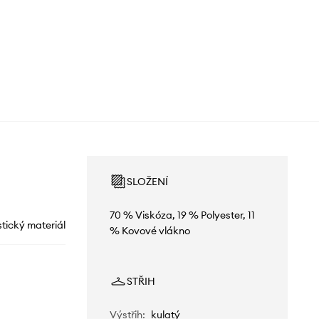
SLOŽENÍ
70 % Viskóza, 19 % Polyester, 11
stický materiál
% Kovové vlákno
STŘIH
Výstřih
:
kulatý