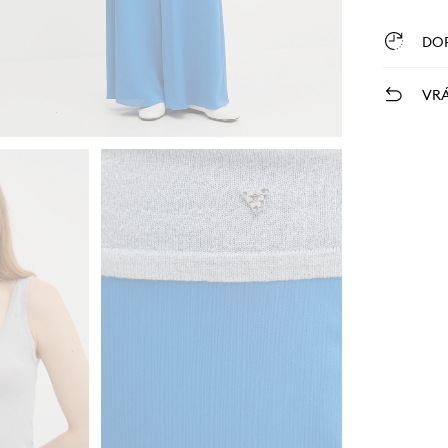
DO
VRÁ