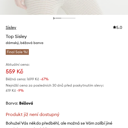
Sisley
5.0
Top Sisley
dámský, béžová barva
Final Sale %!
Aktuální cena:
559 Kč
Běžná cena:
1699 Kč
-67%
Nejnižší cena za posledních 30 dnů před poskytnutím slevy:
619 Kč
 -9%
Barva:
béžová
Produkt již není dostupný
Bohužel Vás někdo předběhl, ale možná se Vám zalíbí jiné