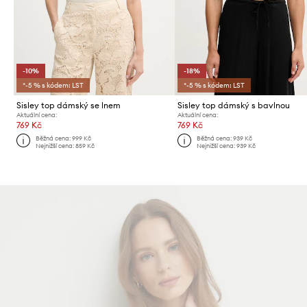
-10%
-18%
*-5 % s kódem: LST
*-5 % s kódem: LST
Sisley top dámský se lnem
Sisley top dámský s bavlnou
Aktuální cena:
Aktuální cena:
769 Kč
769 Kč
Běžná cena:
999 Kč
Běžná cena:
939 Kč
Nejnižší cena:
859 Kč
Nejnižší cena:
939 Kč