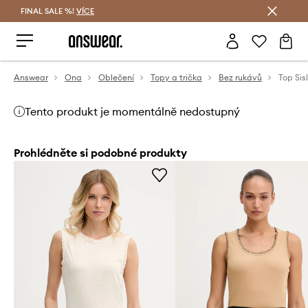
FINAL SALE %!
VÍCE
Ušetřete s Answear Club
Answear
Ona
Oblečení
Topy a trička
Bez rukávů
Top Sis
Tento produkt je momentálně nedostupný
Prohlédněte si podobné produkty