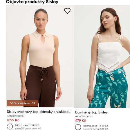
Objevte produkty Sisley
*-5 % s kódem: LST
Sisley svetrový top dámský s viskózou
Bavlněný top Sisley
Aktuální cena:
Aktuální cena:
1299 Kč
479 Kč
Běžná cena:
1999 Kč
Běžná cena:
1449 Kč
Nejnižší cena:
1399 Kč
Nejnižší cena:
529 Kč