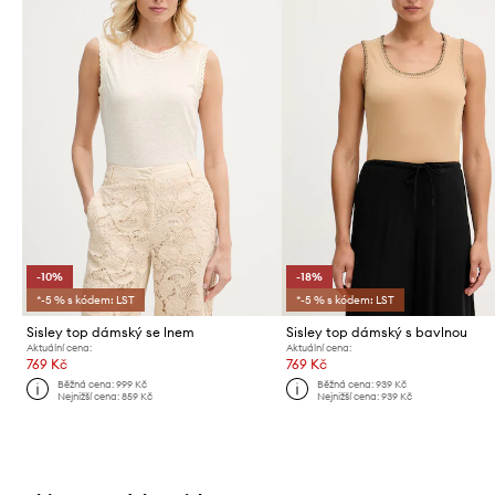
-10%
-18%
*-5 % s kódem: LST
*-5 % s kódem: LST
Sisley top dámský se lnem
Sisley top dámský s bavlnou
Aktuální cena:
Aktuální cena:
769 Kč
769 Kč
Běžná cena:
999 Kč
Běžná cena:
939 Kč
Nejnižší cena:
859 Kč
Nejnižší cena:
939 Kč