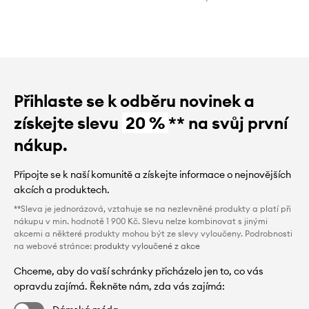
Přihlaste se k odběru novinek a
získejte slevu
20 %
** na svůj první
nákup.
Připojte se k naší komunitě a získejte informace o nejnovějších
akcích a produktech.
**Sleva je jednorázová, vztahuje se na nezlevněné produkty a platí při
nákupu v min. hodnotě 1 900 Kč. Slevu nelze kombinovat s jinými
akcemi a některé produkty mohou být ze slevy vyloučeny. Podrobnosti
na webové stránce:
produkty vyloučené z akce
Chceme, aby do vaší schránky přicházelo jen to, co vás
opravdu zajímá. Řekněte nám, zda vás zajímá: