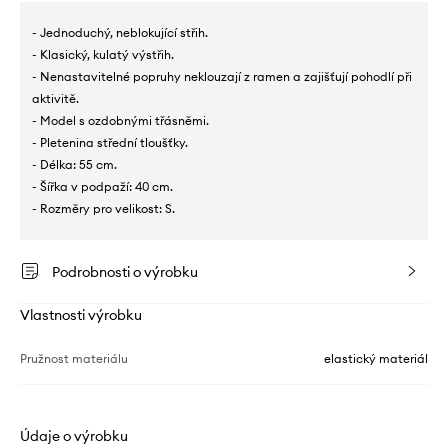
- Jednoduchý, neblokující střih.
- Klasický, kulatý výstřih.
- Nenastavitelné popruhy neklouzají z ramen a zajišťují pohodlí při
aktivitě.
- Model s ozdobnými třásněmi.
- Pletenina střední tloušťky.
- Délka: 55 cm.
- Šířka v podpaží: 40 cm.
- Rozměry pro velikost: S.
Podrobnosti o výrobku
Vlastnosti výrobku
Pružnost materiálu
elastický materiál
Údaje o výrobku