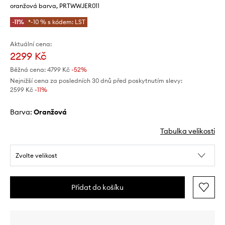
oranžová barva, PRTWWJER011
-11%
*-10 % s kódem: LST
Aktuální cena:
2299 Kč
Běžná cena:
4799 Kč
-52%
Nejnižší cena za posledních 30 dnů před poskytnutím slevy:
2599 Kč
 -11%
Barva:
oranžová
Tabulka velikosti
Zvolte velikost
Přidat do košíku