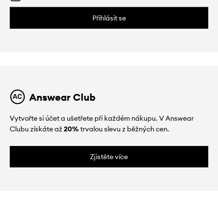
Přihlásit se
Answear Club
Vytvořte si účet a ušetřete při každém nákupu. V Answear
Clubu získáte až
20%
trvalou slevu z běžných cen.
Zjistěte více