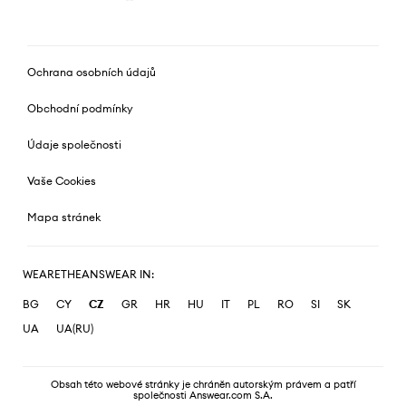
Ochrana osobních údajů
Obchodní podmínky
Údaje společnosti
Vaše Cookies
Mapa stránek
WEARETHEANSWEAR IN:
BG
CY
CZ
GR
HR
HU
IT
PL
RO
SI
SK
UA
UA(RU)
Obsah této webové stránky je chráněn autorským právem a patří
společnosti Answear.com S.A.