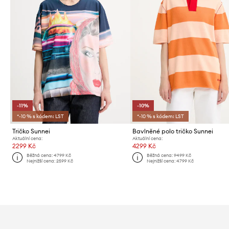
-11%
-10%
*-10 % s kódem: LST
*-10 % s kódem: LST
Tričko Sunnei
Bavlněné polo tričko Sunnei
Aktuální cena:
Aktuální cena:
2299 Kč
4299 Kč
Běžná cena:
4799 Kč
Běžná cena:
9499 Kč
Nejnižší cena:
2599 Kč
Nejnižší cena:
4799 Kč