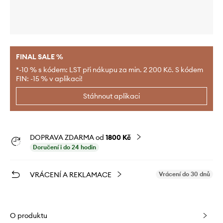
FINAL SALE %
*-10 % s kódem: LST při nákupu za min. 2 200 Kč. S kódem
FIN: -15 % v aplikaci!
Stáhnout aplikaci
DOPRAVA ZDARMA od
1800 Kč
Doručení i do 24 hodin
VRÁCENÍ A REKLAMACE
Vrácení do 30 dnů
O produktu