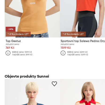
-14%
*-5 % s kódem: LST
*-5 % s kódem: LST
Top Gestuz
Sportovní top Salewa Pedroc Dr
Aktuální cena:
Aktuální cena:
769 Kč
1599 Kč
Běžná cena:
1599 Kč
Běžná cena:
2299 Kč
Nejnižší cena:
899 Kč
Nejnižší cena:
1699 Kč
Objevte produkty Sunnei