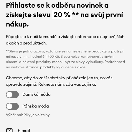
Přihlaste se k odběru novinek a
získejte slevu
20 %
** na svůj první
nákup.
Připojte se k naší komunitě a získejte informace o nejnovějších
akcích a produktech.
**Sleva je jednorázová, vztahuje se na nezlevněné produkty a platí při
nákupu v min. hodnotě 1 900 Kč. Slevu nelze kombinovat s jinými
akcemi a některé produkty mohou být ze slevy vyloučeny. Podrobnosti
na webové stránce:
produkty vyloučené z akce
Chceme, aby do vaší schránky přicházelo jen to, co vás
opravdu zajímá. Řekněte nám, zda vás zajímá:
Dámská móda
Pánská móda
Výběr nabídky je volitelný.