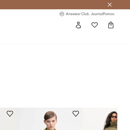
Answear Club
- 20 % na první objednávku
Answear Club
Journal
Pomoc