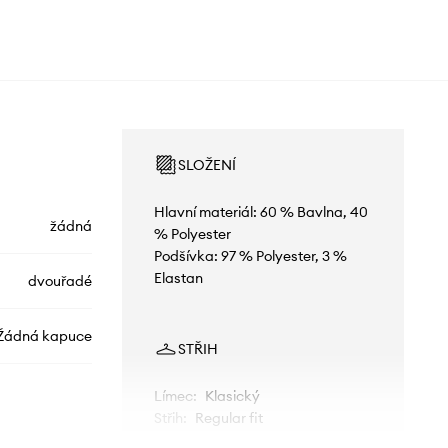
SLOŽENÍ
Hlavní materiál: 60 % Bavlna, 40
žádná
% Polyester
Podšívka: 97 % Polyester, 3 %
Elastan
dvouřadé
Žádná kapuce
STŘIH
Límec
:
Klasický
Střih
:
Regular fit