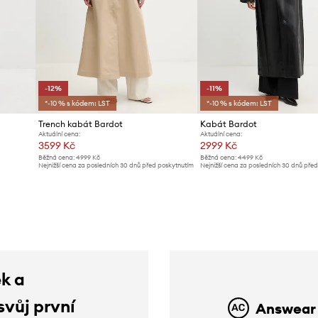
-12%
-11%
*-10 % s kódem: LST
*-10 % s kódem: LST
Trench kabát Bardot
Kabát Bardot
Aktuální cena:
Aktuální cena:
3599 Kč
2999 Kč
Běžná cena:
4999 Kč
Běžná cena:
4499 Kč
Nejnižší cena za posledních 30 dnů před poskytnutím
Nejnižší cena za posledních 30 dnů pře
slevy:
4099 Kč
slevy:
3399 Kč
ek a
svůj první
Answear