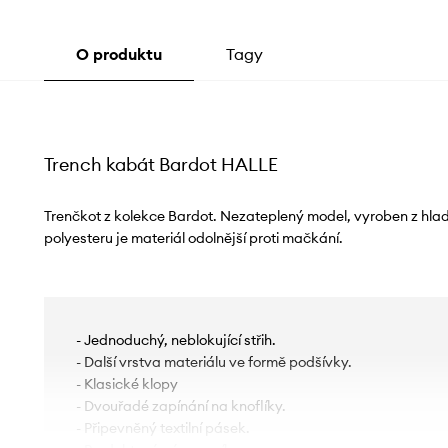
O produktu
Tagy
Trench kabát Bardot HALLE
Trenčkot z kolekce Bardot. Nezateplený model, vyroben z hla
polyesteru je materiál odolnější proti mačkání.
- Jednoduchý, neblokující střih.
- Další vrstva materiálu ve formě podšívky.
- Klasické klopy
- Dvouřadé zapínání na knoflíky.
- Připevněný textilní pásek.