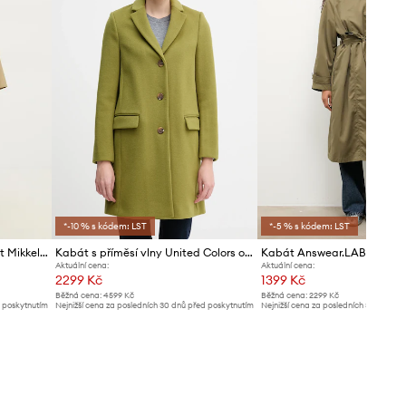
*-10 % s kódem: LST
*-5 % s kódem: LST
Bavlněný kabát Day Birger et Mikkelsen Lior
Kabát s příměsí vlny United Colors of Benetton
Kabát Answear.LAB
Aktuální cena:
Aktuální cena:
2299 Kč
1399 Kč
Běžná cena:
4599 Kč
Běžná cena:
2299 Kč
d poskytnutím
Nejnižší cena za posledních 30 dnů před poskytnutím
Nejnižší cena za posledních 30 dnů př
slevy:
2499 Kč
slevy:
1499 Kč