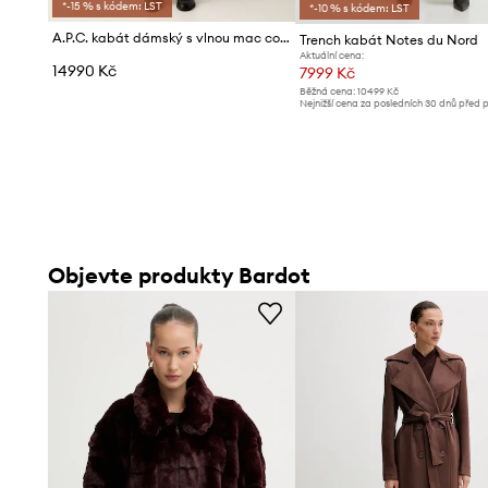
*-15 % s kódem: LST
*-10 % s kódem: LST
A.P.C. kabát dámský s vlnou mac colette
Trench kabát Notes du Nord
Aktuální cena:
14990 Kč
7999 Kč
Běžná cena:
10499 Kč
Nejnižší cena za posledních 30 dnů před 
slevy:
8499 Kč
Objevte produkty Bardot