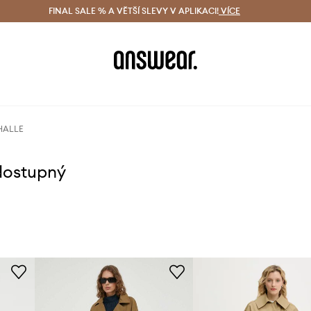
ácení zdarma (od 1800 Kč)
FINAL SALE % A VĚTŠÍ SLEVY V APLIKACI!
Doručení i do 24 h
VÍCE
Ušetřete s 
 HALLE
dostupný