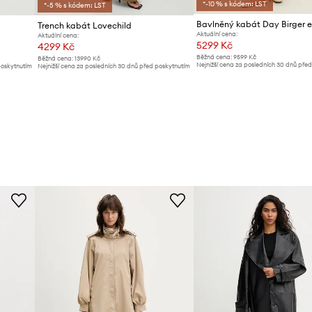
*-10 % s kódem: LST
*-5 % s kódem: LST
Trench kabát Lovechild
Aktuální cena:
Aktuální cena:
5299 Kč
4299 Kč
Běžná cena:
9599 Kč
Běžná cena:
13990 Kč
Nejnižší cena za posledních 30 dnů pře
poskytnutím
Nejnižší cena za posledních 30 dnů před poskytnutím
slevy:
5899 Kč
slevy:
4899 Kč