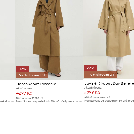
-10%
-12%
*-10 % s kódem: LST
*-5 % s kódem: LST
Trench kabát Lovechild
Aktuální cena:
Aktuální cena:
5299 Kč
4299 Kč
Běžná cena:
9599 Kč
Běžná cena:
13990 Kč
Nejnižší cena za posledních 30 dnů pře
poskytnutím
Nejnižší cena za posledních 30 dnů před poskytnutím
slevy:
5899 Kč
slevy:
4899 Kč