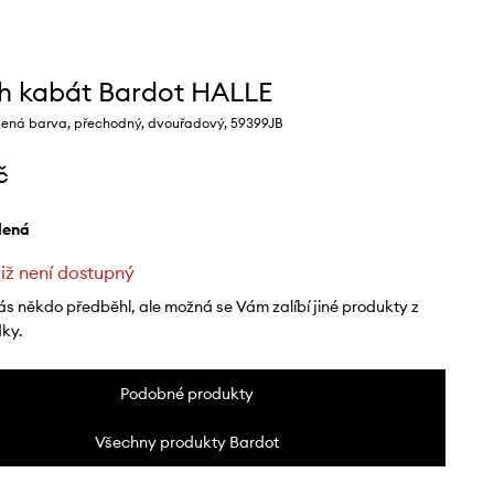
h kabát Bardot HALLE
lená barva, přechodný, dvouřadový, 59399JB
č
elená
již není dostupný
ás někdo předběhl, ale možná se Vám zalíbí jiné produkty z
dky.
Podobné produkty
Všechny produkty Bardot