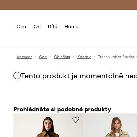
Premium Fashion Benefits
Doručení a vr
Ona
On
Dítě
Home
Answear
Ona
Oblečení
Kabáty
Trench kabát Bardot
Tento produkt je momentálně ne
Prohlédněte si podobné produkty