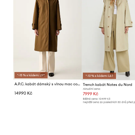
*-15 % s kódem: LST
*-10 % s kódem: LST
A.P.C. kabát dámský s vlnou mac colette
Trench kabát Notes du Nord
Aktuální cena:
14990 Kč
7999 Kč
Běžná cena:
10499 Kč
Nejnižší cena za posledních 30 dnů před 
slevy:
8499 Kč