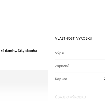
VLASTNOSTI VÝROBKU
dké tkaniny. Díky obsahu
Výplň
Zapínání
Kapuce
ÚDAJE O VÝROBKU