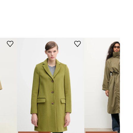
59399JB
zelená
Bardot