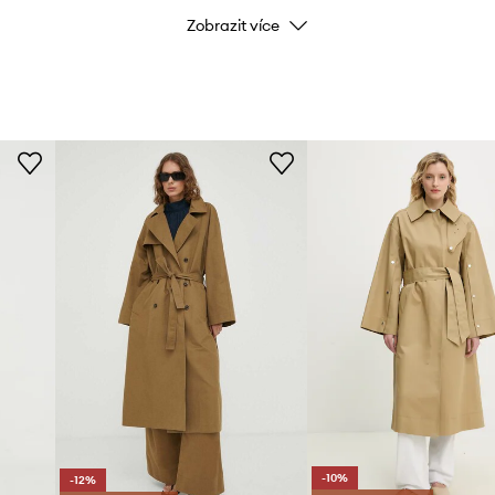
Zobrazit více
Kód výrobce
epší přiléhavost látky.
Barva
Značka
ID produktu
-10%
-12%