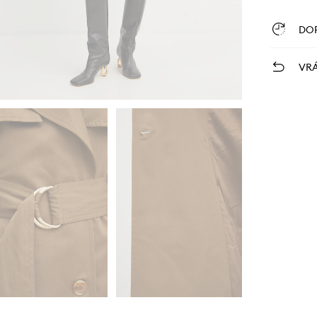
DO
VRÁ