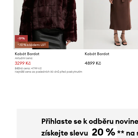
-19%
*-10 % s kódem: LST
Kabát Bardot
Kabát Bardot
Aktuální cena:
3299 Kč
4899 Kč
Běžná cena:
4799 Kč
Nejnižší cena za posledních 30 dnů před poskytnutím
slevy:
4099 Kč
Přihlaste se k odběru novin
20 %
získejte slevu
** na 