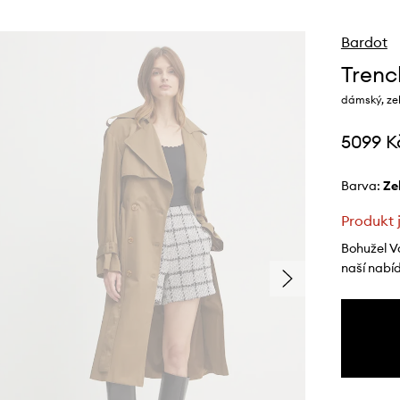
Bardot
Trenc
dámský, ze
5099 K
Barva:
z
Produkt 
Bohužel V
naší nabí