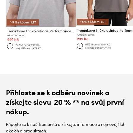
*-5 % s kódem: LST
*-5 % s kódem: LST
Tréninkové tričko adidas Perfor
Tréninkové tričko adidas Performance Train Essentials Feelready Logo
Aktuální cena:
Aktuální cena:
939 Kč
449 Kč
Běžná cena:
1299 Kč
Běžná cena:
799 Kč
Nejnižší cena:
979 Kč
Nejnižší cena:
479 Kč
Přihlaste se k odběru novinek a
získejte slevu
20 %
** na svůj první
nákup.
Připojte se k naší komunitě a získejte informace o nejnovějších
akcích a produktech.