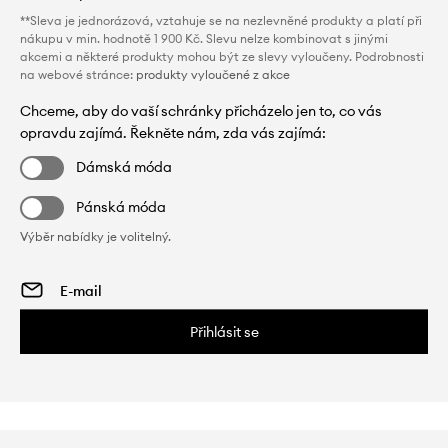
**Sleva je jednorázová, vztahuje se na nezlevněné produkty a platí při
nákupu v min. hodnotě 1 900 Kč. Slevu nelze kombinovat s jinými
akcemi a některé produkty mohou být ze slevy vyloučeny. Podrobnosti
na webové stránce:
produkty vyloučené z akce
Chceme, aby do vaší schránky přicházelo jen to, co vás
opravdu zajímá. Řekněte nám, zda vás zajímá:
Dámská móda
Pánská móda
Výběr nabídky je volitelný.
Přihlásit se