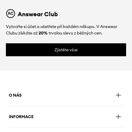
Answear Club
Vytvořte si účet a ušetřete při každém nákupu. V Answear
Clubu získáte až
20%
trvalou slevu z běžných cen.
Zjistěte více
O NÁS
INFORMACE