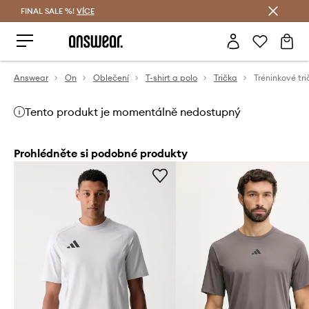
FINAL SALE %!
VÍCE
Ušetřete s Answear Club
Answear
On
Oblečení
T-shirt a polo
Trička
Tento produkt je momentálně nedostupný
Prohlédněte si podobné produkty