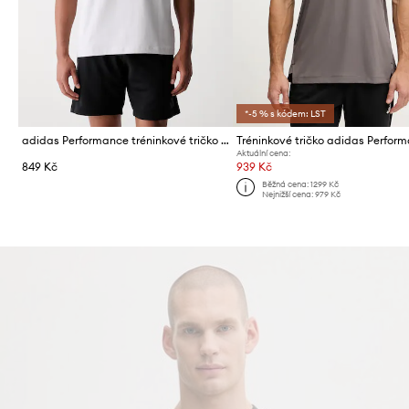
*-5 % s kódem: LST
adidas Performance tréninkové tričko pánské s bavlnou Tiro Travel
Tréninkové tričko adidas Perfor
Aktuální cena:
849 Kč
939 Kč
Běžná cena:
1299 Kč
Nejnižší cena:
979 Kč