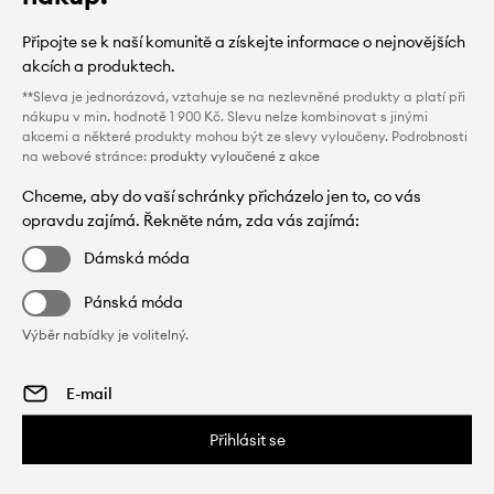
Připojte se k naší komunitě a získejte informace o nejnovějších
akcích a produktech.
**Sleva je jednorázová, vztahuje se na nezlevněné produkty a platí při
nákupu v min. hodnotě 1 900 Kč. Slevu nelze kombinovat s jinými
akcemi a některé produkty mohou být ze slevy vyloučeny. Podrobnosti
na webové stránce:
produkty vyloučené z akce
Chceme, aby do vaší schránky přicházelo jen to, co vás
opravdu zajímá. Řekněte nám, zda vás zajímá:
Dámská móda
Pánská móda
Výběr nabídky je volitelný.
Přihlásit se