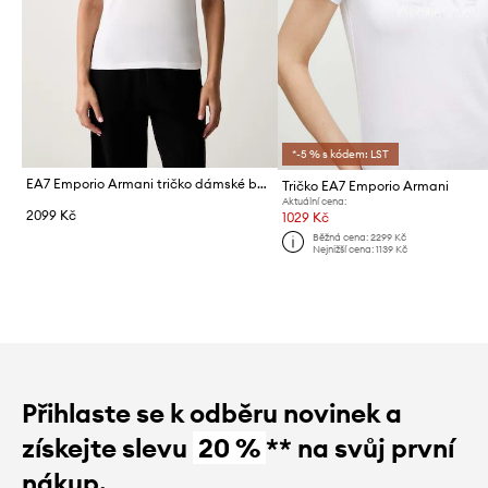
*-5 % s kódem: LST
EA7 Emporio Armani tričko dámské bavlněné s elastanem
Tričko EA7 Emporio Armani
Aktuální cena:
2099 Kč
1029 Kč
Běžná cena:
2299 Kč
Nejnižší cena:
1139 Kč
Přihlaste se k odběru novinek a
získejte slevu
20 %
** na svůj první
nákup.