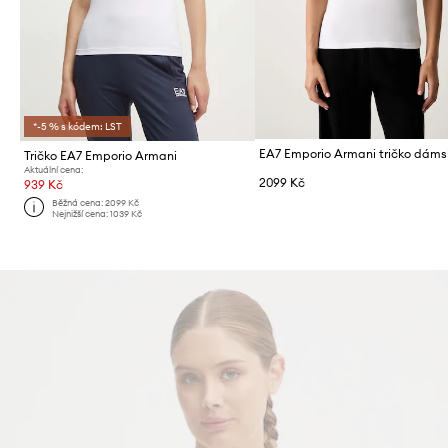
*-5 % s kódem: LST
Tričko EA7 Emporio Armani
Aktuální cena:
2099 Kč
939 Kč
Běžná cena:
2099 Kč
Nejnižší cena:
1039 Kč