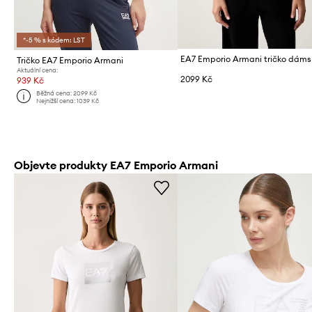
*-5 % s kódem: LST
Tričko EA7 Emporio Armani
Aktuální cena:
2099 Kč
939 Kč
Běžná cena:
2099 Kč
Nejnižší cena:
1039 Kč
Objevte produkty EA7 Emporio Armani