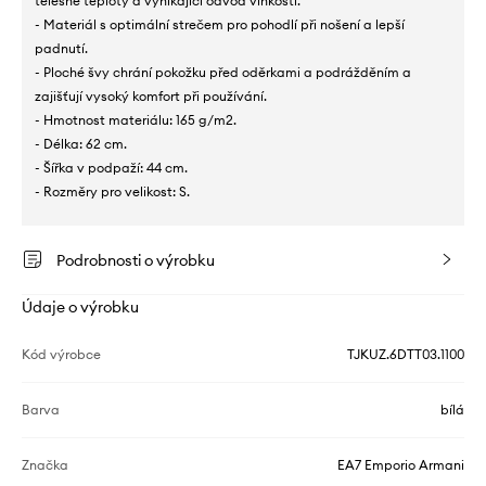
tělesné teploty a vynikající odvod vlhkosti.
- Materiál s optimální strečem pro pohodlí při nošení a lepší
padnutí.
- Ploché švy chrání pokožku před oděrkami a podrážděním a
zajišťují vysoký komfort při používání.
- Hmotnost materiálu: 165 g/m2.
- Délka: 62 cm.
- Šířka v podpaží: 44 cm.
- Rozměry pro velikost: S.
Podrobnosti o výrobku
Údaje o výrobku
Kód výrobce
TJKUZ.6DTT03.1100
Barva
bílá
Značka
EA7 Emporio Armani