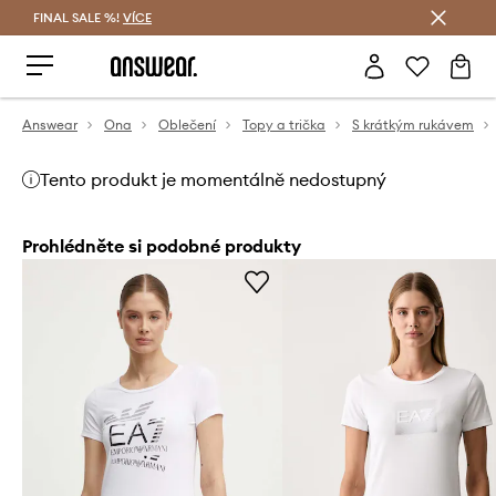
FINAL SALE %!
VÍCE
Ušetřete s Answear Club
Answear
Ona
Oblečení
Topy a trička
S krátkým rukávem
Tento produkt je momentálně nedostupný
Prohlédněte si podobné produkty