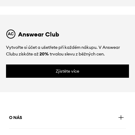
Answear Club
Vytvořte si účet a ušetřete při každém nákupu. V Answear
Clubu získáte až
20%
trvalou slevu z běžných cen.
Zjistěte více
O NÁS