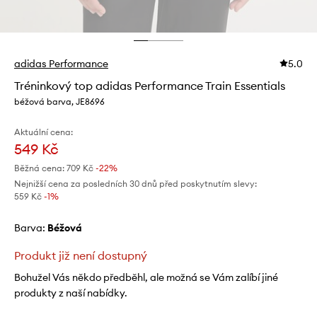
adidas Performance
5.0
Tréninkový top adidas Performance Train Essentials
béžová barva, JE8696
Aktuální cena:
549 Kč
Běžná cena:
709 Kč
-22%
Nejnižší cena za posledních 30 dnů před poskytnutím slevy:
559 Kč
 -1%
Barva:
béžová
Produkt již není dostupný
Bohužel Vás někdo předběhl, ale možná se Vám zalíbí jiné
produkty z naší nabídky.