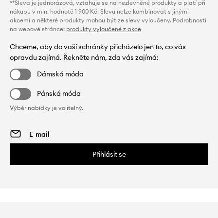
**Sleva je jednorázová, vztahuje se na nezlevněné produkty a platí při
nákupu v min. hodnotě 1 900 Kč. Slevu nelze kombinovat s jinými
akcemi a některé produkty mohou být ze slevy vyloučeny. Podrobnosti
na webové stránce:
produkty vyloučené z akce
Chceme, aby do vaší schránky přicházelo jen to, co vás
opravdu zajímá. Řekněte nám, zda vás zajímá:
Dámská móda
Pánská móda
Výběr nabídky je volitelný.
Přihlásit se