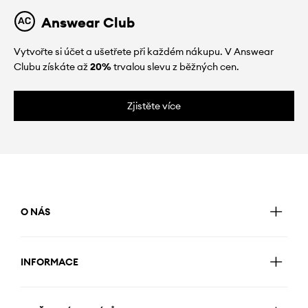
Answear Club
Vytvořte si účet a ušetřete při každém nákupu. V Answear
Clubu získáte až
20%
trvalou slevu z běžných cen.
Zjistěte více
O NÁS
INFORMACE