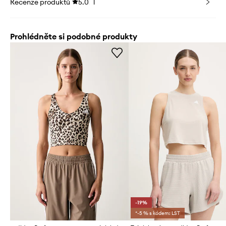
Recenze produktů
5.0
1
Prohlédněte si podobné produkty
-19%
*-5 % s kódem: LST