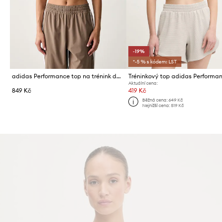
-19%
*-5 % s kódem: LST
adidas Performance top na trénink dámský Essentials
Aktuální cena:
849 Kč
419 Kč
Běžná cena:
649 Kč
Nejnižší cena:
519 Kč