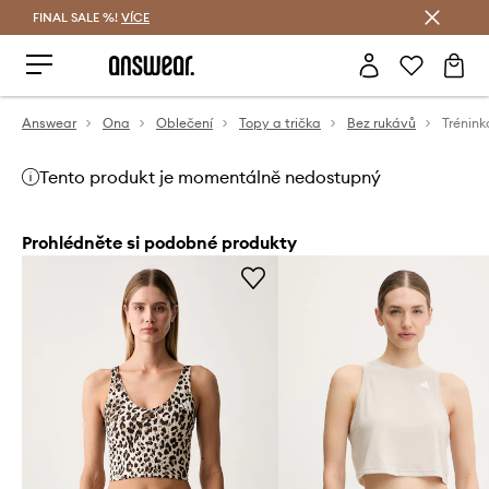
FINAL SALE %!
VÍCE
Ušetřete s Answear Club
Answear
Ona
Oblečení
Topy a trička
Bez rukávů
Tento produkt je momentálně nedostupný
Prohlédněte si podobné produkty