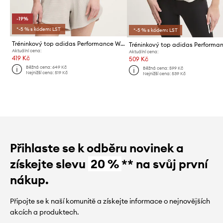
-19%
*-5 % s kódem: LST
*-5 % s kódem: LST
Tréninkový top adidas Performance We Tank
Aktuální cena:
Aktuální cena:
419 Kč
509 Kč
Běžná cena:
649 Kč
Běžná cena:
599 Kč
Nejnižší cena:
519 Kč
Nejnižší cena:
539 Kč
Přihlaste se k odběru novinek a
získejte slevu
20 %
** na svůj první
nákup.
Připojte se k naší komunitě a získejte informace o nejnovějších
akcích a produktech.