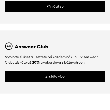
Přihlásit se
Answear Club
Vytvořte si účet a ušetřete při každém nákupu. V Answear
Clubu získáte až
20%
trvalou slevu z běžných cen.
Zjistěte více