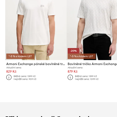
-20%
*-5 % s kódem: LST
*-5 % s kódem: LST
Armani Exchange pánské bavlněné tričko
Bavlněné tričko Armani Exchang
Aktuální cena:
Aktuální cena:
829 Kč
879 Kč
Běžná cena:
1399 Kč
Běžná cena:
1399 Kč
Nejnižší cena:
909 Kč
Nejnižší cena:
1099 Kč