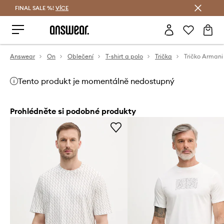
FINAL SALE %!
VÍCE
Ušetřete s Answear Club
Answear
On
Oblečení
T-shirt a polo
Trička
Tričko Arman
Tento produkt je momentálně nedostupný
Prohlédněte si podobné produkty