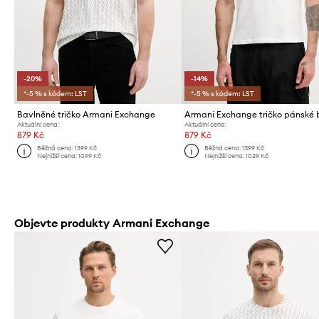
-20%
-14%
*-5 % s kódem: LST
*-5 % s kódem: LST
Bavlněné tričko Armani Exchange
Aktuální cena:
Aktuální cena:
879 Kč
879 Kč
Běžná cena:
1399 Kč
Běžná cena:
1399 Kč
Nejnižší cena:
1099 Kč
Nejnižší cena:
1029 Kč
Objevte produkty Armani Exchange