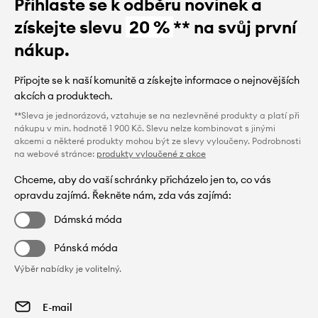
Přihlaste se k odběru novinek a
získejte slevu
20 %
** na svůj první
nákup.
Připojte se k naší komunitě a získejte informace o nejnovějších
akcích a produktech.
**Sleva je jednorázová, vztahuje se na nezlevněné produkty a platí při
nákupu v min. hodnotě 1 900 Kč. Slevu nelze kombinovat s jinými
akcemi a některé produkty mohou být ze slevy vyloučeny. Podrobnosti
na webové stránce:
produkty vyloučené z akce
Chceme, aby do vaší schránky přicházelo jen to, co vás
opravdu zajímá. Řekněte nám, zda vás zajímá:
Dámská móda
Pánská móda
Výběr nabídky je volitelný.