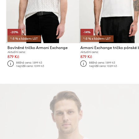
-20%
-14%
*-5 % s kódem: LST
*-5 % s kódem: LST
Bavlněné tričko Armani Exchange
Aktuální cena:
Aktuální cena:
879 Kč
879 Kč
Běžná cena:
1399 Kč
Běžná cena:
1399 Kč
Nejnižší cena:
1099 Kč
Nejnižší cena:
1029 Kč