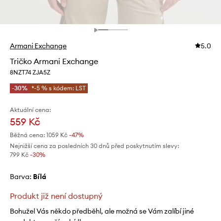
Armani Exchange
5.0
Tričko Armani Exchange
8NZT74 ZJA5Z
-30%
*-5 % s kódem: LST
Aktuální cena:
559 Kč
Běžná cena:
1059 Kč
-47%
Nejnižší cena za posledních 30 dnů před poskytnutím slevy:
799 Kč
 -30%
Barva:
bílá
Produkt již není dostupný
Bohužel Vás někdo předběhl, ale možná se Vám zalíbí jiné