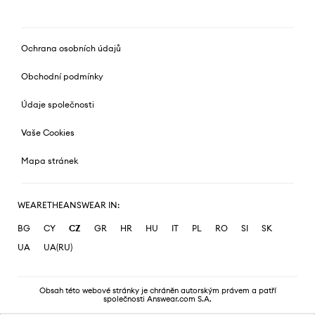
Ochrana osobních údajů
Obchodní podmínky
Údaje společnosti
Vaše Cookies
Mapa stránek
WEARETHEANSWEAR IN:
BG
CY
CZ
GR
HR
HU
IT
PL
RO
SI
SK
UA
UA(RU)
Obsah této webové stránky je chráněn autorským právem a patří
společnosti Answear.com S.A.